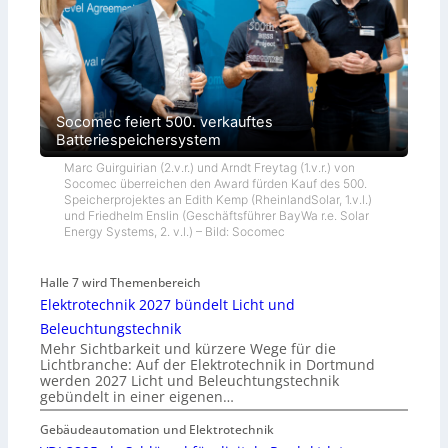
Socomec feiert 500. verkauftes
Batteriespeichersystem
Marc Guirguirian (2.v.r.) und Arndt Freytag (1.v.r.) von
Socomec überreichen den Award fürden Kauf des 500.
Speicherprojektes an Edith Kemp (RheinlandSolar, 1.v.l.)
und Friedhelm Enslin (Geschäftsführer BayWa r.e. Solar
Energy Systems, 2. v.l.) – Bild: Socomec
Halle 7 wird Themenbereich
Elektrotechnik 2027 bündelt Licht und
Beleuchtungstechnik
Mehr Sichtbarkeit und kürzere Wege für die
Lichtbranche: Auf der Elektrotechnik in Dortmund
werden 2027 Licht und Beleuchtungstechnik
gebündelt in einer eigenen…
Gebäudeautomation und Elektrotechnik