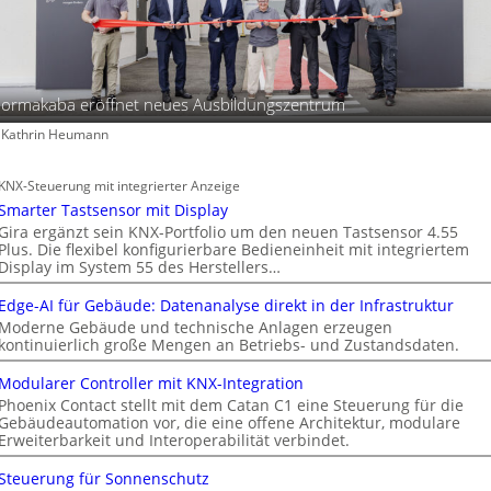
ormakaba eröffnet neues Ausbildungszentrum
: Kathrin Heumann
KNX-Steuerung mit integrierter Anzeige
Smarter Tastsensor mit Display
Gira ergänzt sein KNX-Portfolio um den neuen Tastsensor 4.55
Plus. Die flexibel konfigurierbare Bedieneinheit mit integriertem
Display im System 55 des Herstellers…
Edge-AI für Gebäude: Datenanalyse direkt in der Infrastruktur
Moderne Gebäude und technische Anlagen erzeugen
kontinuierlich große Mengen an Betriebs- und Zustandsdaten.
Modularer Controller mit KNX-Integration
Phoenix Contact stellt mit dem Catan C1 eine Steuerung für die
Gebäudeautomation vor, die eine offene Architektur, modulare
Erweiterbarkeit und Interoperabilität verbindet.
Steuerung für Sonnenschutz