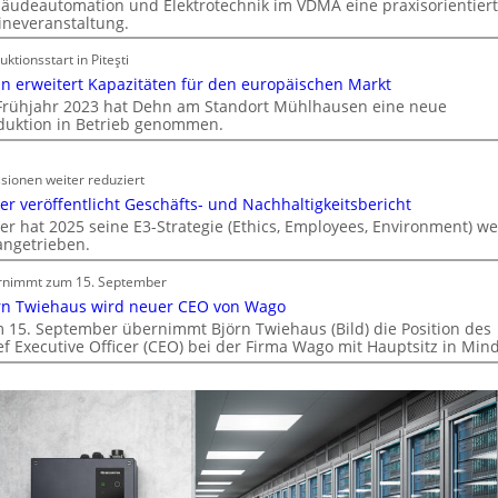
a
äudeautomation und Elektrotechnik im VDMA eine praxisorientier
ineveranstaltung.
l
l
uktionsstart in Piteşti
e
n erweitert Kapazitäten für den europäischen Markt
U
Frühjahr 2023 hat Dehn am Standort Mühlhausen eine neue
n
duktion in Betrieb genommen.
t
e
sionen weiter reduziert
r
er veröffentlicht Geschäfts- und Nachhaltigkeitsbericht
g
er hat 2025 seine E3-Strategie (Ethics, Employees, Environment) we
r
angetrieben.
ü
n
rnimmt zum 15. September
d
rn Twiehaus wird neuer CEO von Wago
e
 15. September übernimmt Björn Twiehaus (Bild) die Position des
ef Executive Officer (CEO) bei der Firma Wago mit Hauptsitz in Min