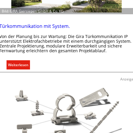
l
e
Bild: GIRA Giersiepen GmbH & Co. KG
k
t
r
Türkommunikation mit System.
o
Von der Planung bis zur Wartung: Die Gira Türkommunikation IP
m
unterstützt Elektrofachbetriebe mit einem durchgängigen System.
o
Zentrale Projektierung, modulare Erweiterbarkeit und sichere
b
Fernwartung erleichtern den gesamten Projektablauf.
i
l
:
Weiterlesen
i
T
t
ü
Anzeig
ä
r
t
k
i
o
n
m
d
m
e
u
r
n
I
i
m