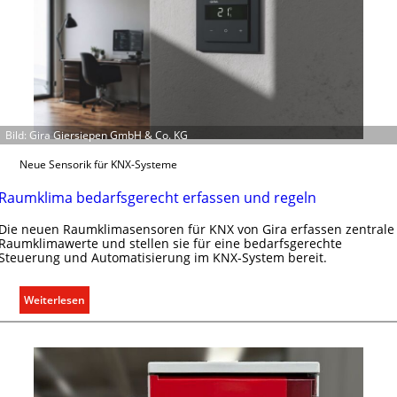
Bild: Gira Giersiepen GmbH & Co. KG
Neue Sensorik für KNX-Systeme
Raumklima bedarfsgerecht erfassen und regeln
Die neuen Raumklimasensoren für KNX von Gira erfassen zentrale
Raumklimawerte und stellen sie für eine bedarfsgerechte
Steuerung und Automatisierung im KNX-System bereit.
:
Weiterlesen
R
a
u
m
k