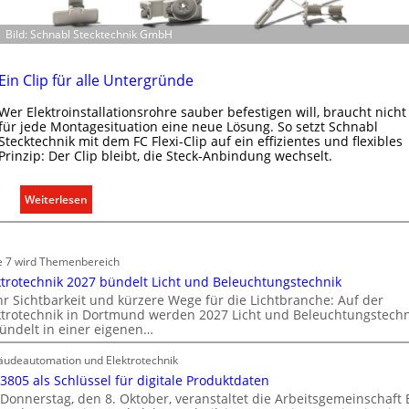
k
m
a
o
Bild: Schnabl Stecktechnik GmbH
t
b
i
i
o
Ein Clip für alle Untergründe
l
n
i
Wer Elektroinstallationsrohre sauber befestigen will, braucht nicht
m
für jede Montagesituation eine neue Lösung. So setzt Schnabl
e
i
Stecktechnik mit dem FC Flexi-Clip auf ein effizientes und flexibles
n
t
Prinzip: Der Clip bleibt, die Steck-Anbindung wechselt.
w
S
i
y
:
Weiterlesen
r
s
E
t
t
i
s
e
n
e 7 wird Themenbereich
c
m
C
ktrotechnik 2027 bündelt Licht und Beleuchtungstechnik
h
.
l
r Sichtbarkeit und kürzere Wege für die Lichtbranche: Auf der
a
ktrotechnik in Dortmund werden 2027 Licht und Beleuchtungstechn
i
f
ündelt in einer eigenen…
p
t
f
udeautomation und Elektrotechnik
ü
 3805 als Schlüssel für digitale Produktdaten
r
Donnerstag, den 8. Oktober, veranstaltet die Arbeitsgemeinschaft