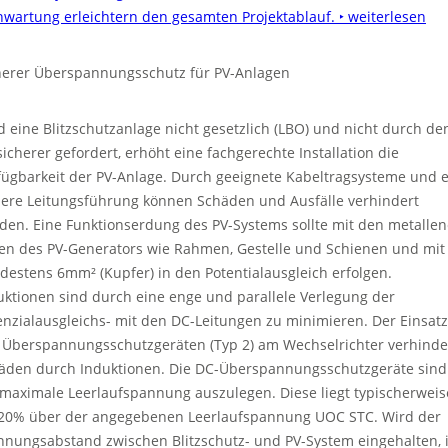
nwartung erleichtern den gesamten Projektablauf.
‣ weiterlesen
herer Überspannungsschutz für PV-Anlagen
d eine Blitzschutzanlage nicht gesetzlich (LBO) und nicht durch de
sicherer gefordert, erhöht eine fachgerechte Installation die
fügbarkeit der PV-Anlage. Durch geeignete Kabeltragsysteme und 
here Leitungsführung können Schäden und Ausfälle verhindert
den. Eine Funktionserdung des PV-Systems sollte mit den metalle
len des PV-Generators wie Rahmen, Gestelle und Schienen und mit
destens 6mm² (Kupfer) in den Potentialausgleich erfolgen.
uktionen sind durch eine enge und parallele Verlegung der
enzialausgleichs- mit den DC-Leitungen zu minimieren. Der Einsatz
 Überspannungsschutzgeräten (Typ 2) am Wechselrichter verhinde
äden durch Induktionen. Die DC-Überspannungsschutzgeräte sind
 maximale Leerlaufspannung auszulegen. Diese liegt typischerweis
 20% über der angegebenen Leerlaufspannung UOC STC. Wird der
nnungsabstand zwischen Blitzschutz- und PV-System eingehalten, i