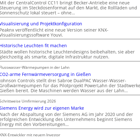
Mit der CentralControl CC11 bringt Becker-Antriebe eine neue
Steuerung im Steckdosenformat auf den Markt, die Rollläden und
Sonnenschutz lokal steuert – ohne…
Visualisierung und Projektkonfiguration
Peaknx veröffentlicht eine neue Version seiner KNX-
Visualisierungssoftware Youvi.
Historische Leuchten fit machen
Städte wollen historische Leuchtendesigns beibehalten, sie aber
gleichzeitig als smarte, digitale Infrastruktur nutzen.
Flusswasser-Wärmepumpen in der Lahn
CO2-arme Fernwärmeversorgung in Gießen
Johnson Controls stellt drei Sabroe DualPAC Wasser-Wasser-
Großwärmepumpen für das Pilotprojekt PowerLahn der Stadtwerk
Gießen bereit. Die Maschinen werden Wasser aus der Lahn…
Schrittweise Umfirmierung 2026
Siemens Energy wird zur eigenen Marke
Nach der Abspaltung von der Siemens AG im Jahr 2020 und der
erfolgreichen Entwicklung des Unternehmens beginnt Siemens
Energy mit den Vorbereitungen…
KNX-Entwickler mit neuem Investor