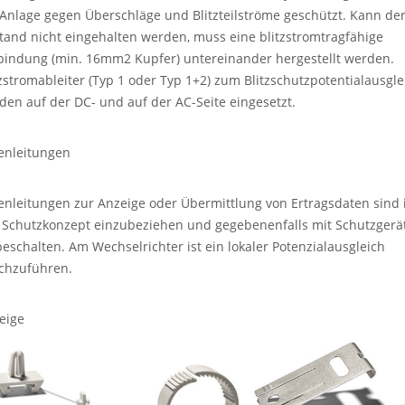
 Anlage gegen Überschläge und Blitzteilströme geschützt. Kann de
tand nicht eingehalten werden, muss eine blitzstromtragfähige
bindung (min. 16mm2 Kupfer) untereinander hergestellt werden.
tzstromableiter (Typ 1 oder Typ 1+2) zum Blitzschutzpotentialausgle
den auf der DC- und auf der AC-Seite eingesetzt.
enleitungen
enleitungen zur Anzeige oder Übermittlung von Ertragsdaten sind 
 Schutzkonzept einzubeziehen und gegebenenfalls mit Schutzgerä
beschalten. Am Wechselrichter ist ein lokaler Potenzialausgleich
chzuführen.
eige