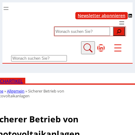
LinkedIn
Newsletter abonnieren
Search
LinkedIn
Search
CHARTIKEL
me
»
Allgemein
»
Sicherer Betrieb von
tovoltaikanlagen
icherer Betrieb von
hotovoltaikanlagen