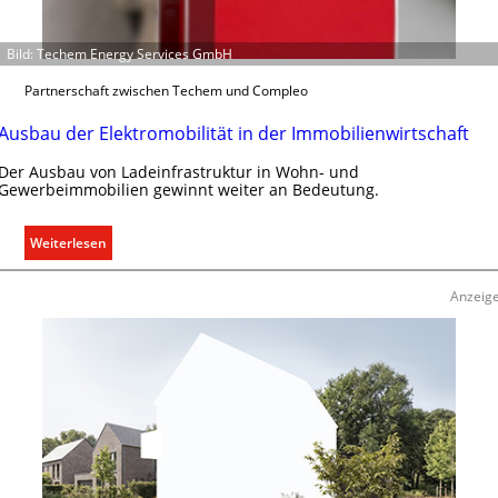
a
s
Bild: Techem Energy Services GmbH
s
e
Partnerschaft zwischen Techem und Compleo
n
u
Ausbau der Elektromobilität in der Immobilienwirtschaft
n
Der Ausbau von Ladeinfrastruktur in Wohn- und
d
Gewerbeimmobilien gewinnt weiter an Bedeutung.
r
e
:
g
Weiterlesen
A
e
u
l
Anzeig
s
n
b
a
u
d
e
r
E