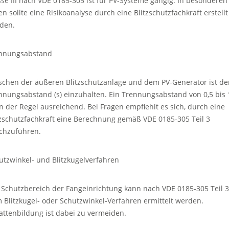
sse III nach VDE 0185-305 ist für PV-Systeme gängig. In besonderen
en sollte eine Risikoanalyse durch eine Blitzschutzfachkraft erstellt
den.
nnungsabstand
schen der äußeren Blitzschutzanlage und dem PV-Generator ist de
nnungsabstand (s) einzuhalten. Ein Trennungsabstand von 0,5 bis
 in der Regel ausreichend. Bei Fragen empfiehlt es sich, durch eine
tzschutzfachkraft eine Berechnung gemäß VDE 0185-305 Teil 3
chzuführen.
utzwinkel- und Blitzkugelverfahren
 Schutzbereich der Fangeinrichtung kann nach VDE 0185-305 Teil 3
 Blitzkugel- oder Schutzwinkel-Verfahren ermittelt werden.
attenbildung ist dabei zu vermeiden.