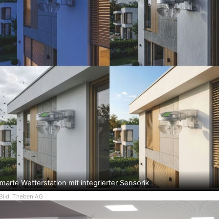
marte Wetterstation mit integrierter Sensorik
Bild: Theben AG