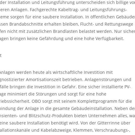
 der Installation und Leitungsführung unterscheiden sich billige vo
heren Anlagen. Fachgerechte Kabeltrag- und Leitungsführungs-
teme sorgen für eine saubere Installation. In öffentlichen Gebäud
sen Brandabschnitte erhalten bleiben, Flucht- und Rettungswege
fen nicht mit zusätzlichen Brandlasten belastet werden. Nur siche
agen bringen keine Gefährdung und eine hohe Verfügbarkeit.
t
Anlagen werden heute als wirtschaftliche Investition mit
gnostizierter Amortisationszeit betrieben. Anlagenstörungen und
älle bringen die Investition in Gefahr. Eine sicher installierte PV-
age minimiert die Störungen und sorgt für eine hohe
riebssicherheit. OBO sorgt mit seinem Komplettprogramm für die
bindung der Anlage in die gesamte Gebäudeinstallation. Neben de
nsienten- und Blitzschutz-Produkten bieten Unternehmen alles, wa
 eine saubere Installation benötigt wird. Von der Gitterrinne über
tallationskanäle und Kabelabzweige, Klemmen, Verschraubungs-,