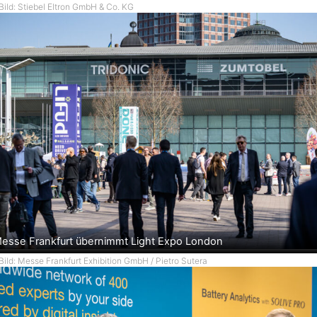
Bild: Stiebel Eltron GmbH & Co. KG
esse Frankfurt übernimmt Light Expo London
Bild: Messe Frankfurt Exhibition GmbH / Pietro Sutera