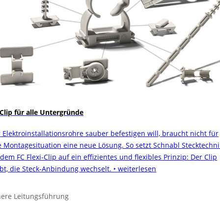
 Clip für alle Untergründe
 Elektroinstallationsrohre sauber befestigen will, braucht nicht für
e Montagesituation eine neue Lösung. So setzt Schnabl Stecktechni
dem FC Flexi-Clip auf ein effizientes und flexibles Prinzip: Der Clip
ibt, die Steck-Anbindung wechselt.
‣ weiterlesen
here Leitungsführung