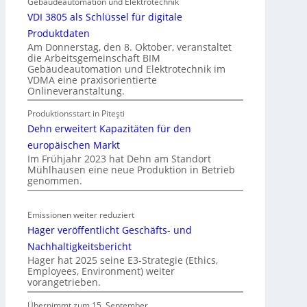
k
Gebäudeautomation und Elektrotechnik
I
a
VDI 3805 als Schlüssel für digitale
m
t
Produktdaten
m
i
Am Donnerstag, den 8. Oktober, veranstaltet
o
die Arbeitsgemeinschaft BIM
o
b
Gebäudeautomation und Elektrotechnik im
n
VDMA eine praxisorientierte
i
m
Onlineveranstaltung.
l
i
i
Produktionsstart in Piteşti
t
e
Dehn erweitert Kapazitäten für den
S
n
y
europäischen Markt
w
Im Frühjahr 2023 hat Dehn am Standort
s
i
Mühlhausen eine neue Produktion in Betrieb
t
r
genommen.
e
t
m
s
Emissionen weiter reduziert
.
c
Hager veröffentlicht Geschäfts- und
h
Nachhaltigkeitsbericht
a
Hager hat 2025 seine E3-Strategie (Ethics,
f
Employees, Environment) weiter
t
vorangetrieben.
Übernimmt zum 15. September