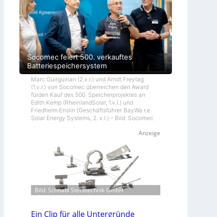
Socomec feiert 500. verkauftes
Batteriespeichersystem
Marc Guirguirian (2.v.r.) und Arndt Freytag
(1.v.r.) von Socomec überreichen den Award
fürden Kauf des 500. Speicherprojektes an
Edith Kemp (RheinlandSolar, 1.v.l.) und
Friedhelm Enslin (Geschäftsführer BayWa r.e.
Solar Energy Systems, 2. v.l.) – Bild: Socomec
Anzeige
Bild: Schnabl Stecktechnik GmbH
Ein Clip für alle Untergründe