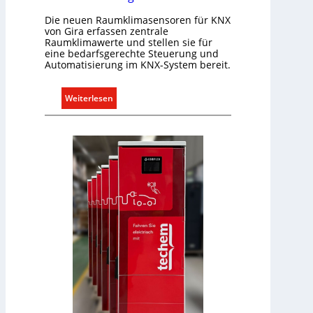
e
Die neuen Raumklimasensoren für KNX
U
von Gira erfassen zentrale
Raumklimawerte und stellen sie für
n
eine bedarfsgerechte Steuerung und
t
Automatisierung im KNX-System bereit.
e
r
:
Weiterlesen
g
R
r
a
ü
u
n
m
d
k
e
l
i
m
a
b
e
d
a
r