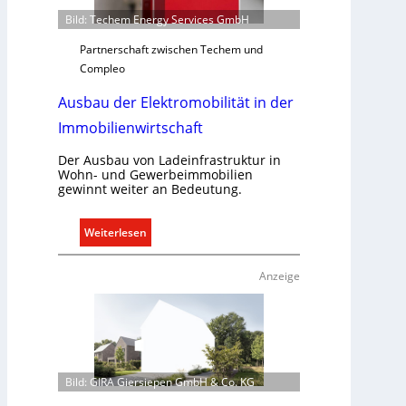
f
Bild: Techem Energy Services GmbH
s
g
Partnerschaft zwischen Techem und
e
Compleo
r
Ausbau der Elektromobilität in der
e
c
Immobilienwirtschaft
h
t
Der Ausbau von Ladeinfrastruktur in
Wohn- und Gewerbeimmobilien
e
gewinnt weiter an Bedeutung.
r
f
:
Weiterlesen
a
A
s
u
s
Anzeige
s
e
b
n
a
u
u
n
d
d
Bild: GIRA Giersiepen GmbH & Co. KG
e
r
r
e