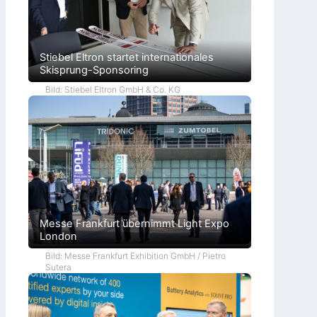
Stiebel Eltron startet internationales
Skisprung-Sponsoring
Bild: Stiebel Eltron GmbH & Co. KG
Messe Frankfurt übernimmt Light Expo
London
Bild: Messe Frankfurt Exhibition GmbH / Pietro
Sutera