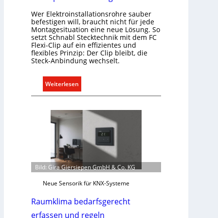
Wer Elektroinstallationsrohre sauber
befestigen will, braucht nicht für jede
Montagesituation eine neue Lösung. So
setzt Schnabl Stecktechnik mit dem FC
Flexi-Clip auf ein effizientes und
flexibles Prinzip: Der Clip bleibt, die
Steck-Anbindung wechselt.
:
Weiterlesen
E
i
n
C
l
i
p
f
Bild: Gira Giersiepen GmbH & Co. KG
ü
Neue Sensorik für KNX-Systeme
r
a
Raumklima bedarfsgerecht
l
erfassen und regeln
l