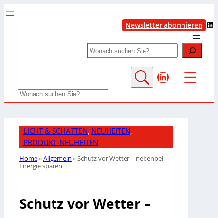
LinkedIn
Newsletter abonnieren
Search
LinkedIn
Search
LICHT & SCHATTEN
, 
NEUHEITEN
, 
PRODUKT-NEUHEITEN
Home
»
Allgemein
»
Schutz vor Wetter – nebenbei
Energie sparen
Schutz vor Wetter –