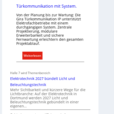
E
g
Türkommunikation mit System.
l
e
Von der Planung bis zur Wartung: Die
e
l
Gira Türkommunikation IP unterstützt
k
n
Elektrofachbetriebe mit einem
t
durchgängigen System. Zentrale
Projektierung, modulare
r
Erweiterbarkeit und sichere
o
Fernwartung erleichtern den gesamten
m
Projektablauf.
o
b
:
Weiterlesen
i
T
l
ü
i
r
Halle 7 wird Themenbereich
t
k
Elektrotechnik 2027 bündelt Licht und
ä
o
Beleuchtungstechnik
t
m
Mehr Sichtbarkeit und kürzere Wege für die
i
m
Lichtbranche: Auf der Elektrotechnik in
n
Dortmund werden 2027 Licht und
u
d
Beleuchtungstechnik gebündelt in einer
n
eigenen…
e
i
r