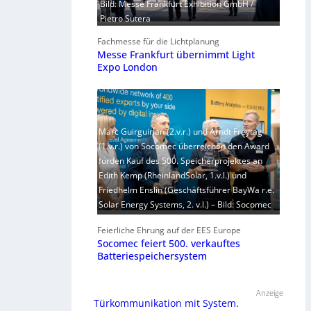
Bild: Messe Frankfurt Exhibition GmbH /
Pietro Sutera
Fachmesse für die Lichtplanung
Messe Frankfurt übernimmt Light
Expo London
Marc Guirguirian (2.v.r.) und Arndt Freytag
(1.v.r.) von Socomec überreichen den Award
fürden Kauf des 500. Speicherprojektes an
Edith Kemp (RheinlandSolar, 1.v.l.) und
Friedhelm Enslin (Geschäftsführer BayWa r.e.
Solar Energy Systems, 2. v.l.) – Bild: Socomec
Feierliche Ehrung auf der EES Europe
Socomec feiert 500. verkauftes
Batteriespeichersystem
Anzeige
Türkommunikation mit System.