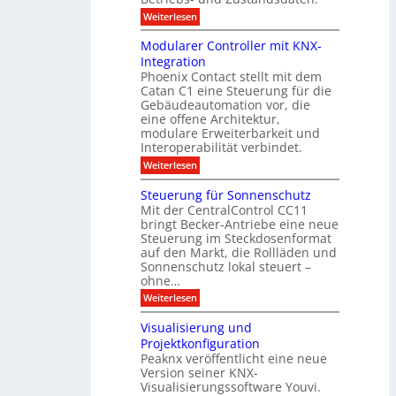
s
0
d
u
t
:
Weiterlesen
2
u
s
E
g
6
e
d
n
g
Modularer Controller mit KNX-
r
n
g
e
g
Integration
a
s
e
h
Phoenix Contact stellt mit dem
s
o
-
t
u
r
Catan C1 eine Steuerung für die
A
z
e
c
m
I
Gebäudeautomation vor, die
r
e
h
i
f
f
eine offene Architektur,
n
t
ü
o
m
modulare Erweiterbarkeit und
D
r
l
t
Interoperabilität verbindet.
e
i
G
g
r
s
e
:
l
Weiterlesen
r
p
u
b
M
e
d
l
ä
o
i
m
Steuerung für Sonnenschutz
e
a
u
d
c
Mit der CentralControl CC11
y
d
u
r
h
bringt Becker-Antriebe eine neue
e
l
z
n
Steuerung im Steckdosenformat
:
a
u
D
auf den Markt, die Rollläden und
r
E
a
e
Sonnenschutz lokal steuert –
n
t
r
d
ohne…
e
C
e
:
Weiterlesen
n
o
S
a
n
t
n
t
Visualisierung und
e
a
r
Projektkonfiguration
u
l
o
Peaknx veröffentlicht eine neue
e
y
l
Version seiner KNX-
r
s
l
u
Visualisierungssoftware Youvi.
e
e
n