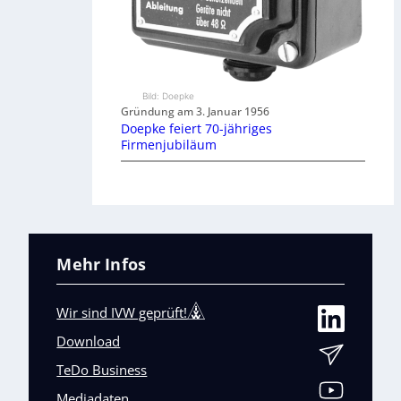
Bild: Doepke
Gründung am 3. Januar 1956
Doepke feiert 70-jähriges
Firmenjubiläum
Mehr Infos
Wir sind IVW geprüft!
Download
TeDo Business
Mediadaten