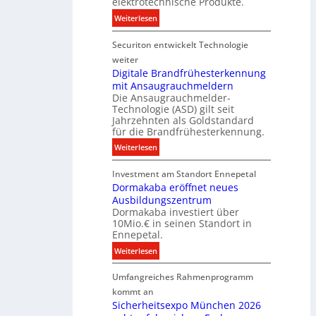
elektrotechnische Produkte.
h
E
t
:
Weiterlesen
n
n
e
N
i
e
n
Securiton entwickelt Technologie
e
k
r
u
weiter
g
e
Digitale Brandfrühesterkennung
y
mit Ansaugrauchmeldern
r
w
Die Ansaugrauchmelder-
I
i
Technologie (ASD) gilt seit
n
r
Jahrzehnten als Goldstandard
v
für die Brandfrühesterkennung.
d
e
z
:
Weiterlesen
s
u
D
t
r
Investment am Standort Ennepetal
i
i
e
Dormakaba eröffnet neues
g
t
i
Ausbildungszentrum
i
i
Dormakaba investiert über
g
t
o
10Mio.€ in seinen Standort in
e
a
n
Ennepetal.
n
l
s
:
Weiterlesen
e
e
p
D
n
B
a
Umfangreiches Rahmenprogramm
o
M
r
r
r
kommt an
a
a
t
m
Sicherheitsexpo München 2026
r
n
n