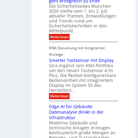
geht erfolgreich zu Ende
a
k
d
e
Die Sicherheitsexpo München
k
e
f
r
2026 stellte vom 1. bis 2. Juli
a
r
aktuelle Themen, Entwicklungen
b
b
ü
und Trends rund um
e
a
Sicherheitstechniken in den
h
i
e
Mittelpunkt.
e
M
r
:
Weiterlesen
s
D
S
ö
t
T
i
f
KNX-Steuerung mit integrierter
e
c
T
f
h
Anzeige
r
e
e
n
Smarter Tastsensor mit Display
k
r
c
e
Gira ergänzt sein KNX-Portfolio
e
h
h
um den neuen Tastsensor 4.55
t
e
n
n
Plus. Die flexibel konfigurierbare
i
n
n
Bedieneinheit mit integriertem
t
o
e
s
u
Display im System 55 des
l
u
e
Herstellers…
n
o
x
e
g
:
Weiterlesen
p
g
s
S
o
m
i
m
M
A
Edge-AI für Gebäude:
i
a
e
ü
Datenanalyse direkt in der
u
r
t
n
s
Infrastruktur
t
s
c
A
e
Moderne Gebäude und
h
b
n
r
e
technische Anlagen erzeugen
i
T
s
n
kontinuierlich große Mengen an
a
l
2
a
Betriebs- und Zustandsdaten.