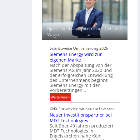
t
s
L
s
i
e
c
l
h
f
Björn Twiehaus wird neuer CEO von
t
ü
Wago
u
r
n
d
d
Schrittweise Umfirmierung 2026
i
Siemens Energy wird zur
B
g
eigenen Marke
e
i
Nach der Abspaltung von der
l
t
Siemens AG im Jahr 2020 und
e
a
der erfolgreichen Entwicklung
u
des Unternehmens beginnt
l
c
Siemens Energy mit den
e
h
Vorbereitungen…
P
t
:
Weiterlesen
r
u
S
o
n
KNX-Entwickler mit neuem Investor
i
d
g
Neuer Investitionspartner bei
e
u
s
MDT Technologies
m
k
t
Seit über 40 Jahren produziert
e
t
MDT Technologies in
e
n
d
Engelskirchen nahe Köln
c
s
a