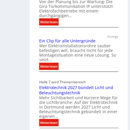
Von der Planung bis zur Wartung: Die
Gira Türkommunikation IP unterstützt
Elektrofachbetriebe mit einem
durchgängigen…
:
Weiterlesen
T
ü
Anzeige
r
Ein Clip für alle Untergründe
k
Wer Elektroinstallationsrohre sauber
o
befestigen will, braucht nicht für jede
Montagesituation eine neue Lösung. So
m
setzt…
m
u
:
Weiterlesen
n
E
i
i
Halle 7 wird Themenbereich
k
n
Elektrotechnik 2027 bündelt Licht und
a
C
Beleuchtungstechnik
t
l
Mehr Sichtbarkeit und kürzere Wege für
i
i
die Lichtbranche: Auf der Elektrotechnik
o
p
in Dortmund werden 2027 Licht und
n
f
Beleuchtungstechnik gebündelt in einer
m
eigenen…
ü
i
r
:
Weiterlesen
t
a
E