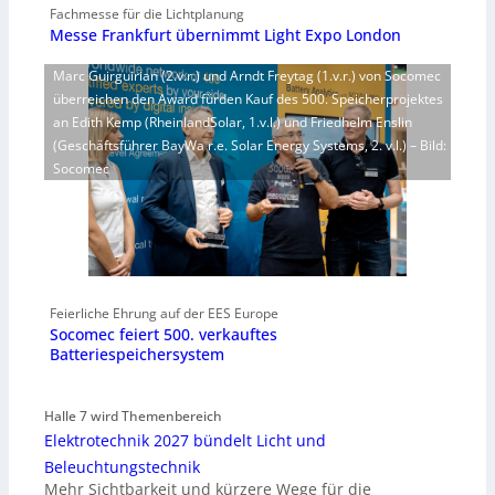
Fachmesse für die Lichtplanung
Messe Frankfurt übernimmt Light Expo London
Marc Guirguirian (2.v.r.) und Arndt Freytag (1.v.r.) von Socomec
überreichen den Award fürden Kauf des 500. Speicherprojektes
an Edith Kemp (RheinlandSolar, 1.v.l.) und Friedhelm Enslin
(Geschäftsführer BayWa r.e. Solar Energy Systems, 2. v.l.) – Bild:
Socomec
Feierliche Ehrung auf der EES Europe
Socomec feiert 500. verkauftes
Batteriespeichersystem
Halle 7 wird Themenbereich
Elektrotechnik 2027 bündelt Licht und
Beleuchtungstechnik
Mehr Sichtbarkeit und kürzere Wege für die