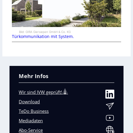
Bild: GIRA Giersiepen GmbH & Co. KG
Türkommunikation mit System.
Mehr Infos
Wir sind IVW geprüft!
Download
TeDo Business
Mediadaten
Abo-Service