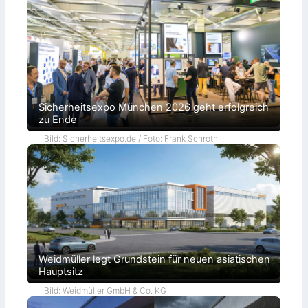
Sicherheitsexpo München 2026 geht erfolgreich
zu Ende
Bild: Sicherheitsexpo.de / Foto: Frank Schroth
Weidmüller legt Grundstein für neuen asiatischen
Hauptsitz
Bild: Weidmüller GmbH & Co. KG