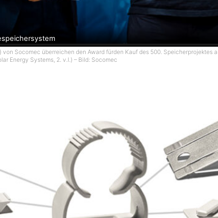
iespeichersystem
v.r.) von Socomec überreichen den Award fürden Kauf des 500. Speicherprojektes an
lar Energy Systems, 2. v.l.) – Bild: Socomec