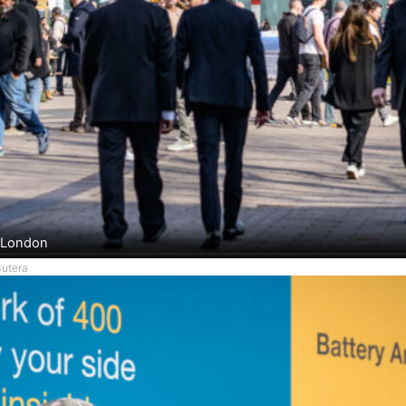
o London
Sutera