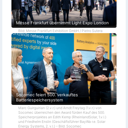
Messe Frankfurt übernimmt Light Expo London
Bild: Messe Frankfurt Exhibition GmbH / Pietro Sutera
Socomec feiert 500. verkauftes
Batteriespeichersystem
Marc Guirguirian (2.v.r.) und Arndt Freytag (1.v.r.) von
Socomec überreichen den Award fürden Kauf des 500.
Speicherprojektes an Edith Kemp (RheinlandSolar, 1.v.l.)
und Friedhelm Enslin (Geschäftsführer BayWa r.e. Solar
Energy Systems, 2. v.l.) – Bild: Socomec