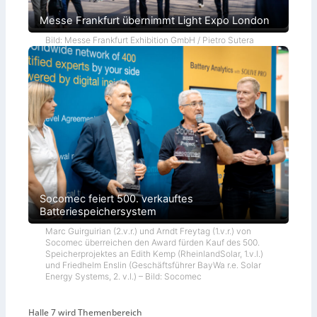
Messe Frankfurt übernimmt Light Expo London
Bild: Messe Frankfurt Exhibition GmbH / Pietro Sutera
Socomec feiert 500. verkauftes
Batteriespeichersystem
Marc Guirguirian (2.v.r.) und Arndt Freytag (1.v.r.) von
Socomec überreichen den Award fürden Kauf des 500.
Speicherprojektes an Edith Kemp (RheinlandSolar, 1.v.l.)
und Friedhelm Enslin (Geschäftsführer BayWa r.e. Solar
Energy Systems, 2. v.l.) – Bild: Socomec
Halle 7 wird Themenbereich