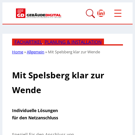
LinkedIn
FACHARTIKEL
, 
PLANUNG & INSTALLATION
Home
»
Allgemein
»
Mit Spelsberg klar zur Wende
Mit Spelsberg klar zur
Wende
Individuelle Lösungen
für den Netzanschluss
Speziell für den Anschluss von