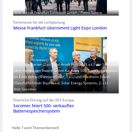
Bild: Messe Frankfurt Exhibition GmbH / Pietro Sutera
Fachmesse für die Lichtplanung
Messe Frankfurt übernimmt Light Expo London
Marc Guirguirian (2.v.r.) und Arndt Freytag (1.v.r.) von Socomec
überreichen den Award fürden Kauf des 500. Speicherprojektes
an Edith Kemp (RheinlandSolar, 1.v.l.) und Friedhelm Enslin
(Geschäftsführer BayWa r.e. Solar Energy Systems, 2. v.l.) –
Bild: Socomec
Feierliche Ehrung auf der EES Europe
Socomec feiert 500. verkauftes
Batteriespeichersystem
Halle 7 wird Themenbereich