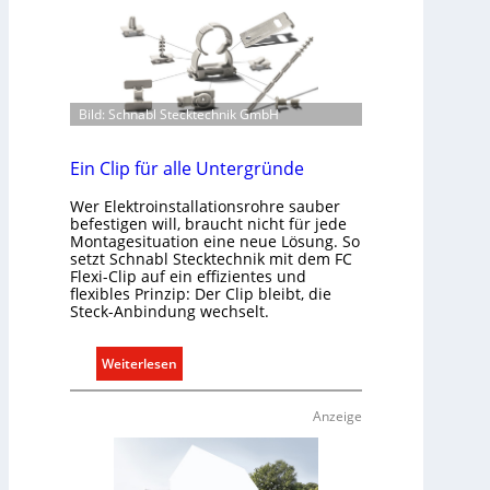
Bild: Schnabl Stecktechnik GmbH
Ein Clip für alle Untergründe
Wer Elektroinstallationsrohre sauber
befestigen will, braucht nicht für jede
Montagesituation eine neue Lösung. So
setzt Schnabl Stecktechnik mit dem FC
Flexi-Clip auf ein effizientes und
flexibles Prinzip: Der Clip bleibt, die
Steck-Anbindung wechselt.
:
Weiterlesen
E
i
Anzeige
n
C
l