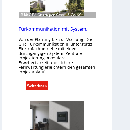
i
p
Bild: GIRA Giersiepen GmbH & Co. KG
f
ü
r
Türkommunikation mit System.
a
Von der Planung bis zur Wartung: Die
l
Gira Türkommunikation IP unterstützt
l
Elektrofachbetriebe mit einem
e
durchgängigen System. Zentrale
Projektierung, modulare
U
Erweiterbarkeit und sichere
n
Fernwartung erleichtern den gesamten
t
Projektablauf.
e
r
:
Weiterlesen
g
T
r
ü
ü
r
n
k
d
o
e
m
m