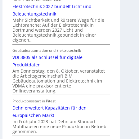
b
n
Elektrotechnik 2027 bündelt Licht und
a
u
Beleuchtungstechnik
u
n
Mehr Sichtbarkeit und kürzere Wege für die
d
Lichtbranche: Auf der Elektrotechnik in
d
Dortmund werden 2027 Licht und
e
r
Beleuchtungstechnik gebündelt in einer
r
e
eigenen…
E
g
l
Gebäudeautomation und Elektrotechnik
e
e
VDI 3805 als Schlüssel für digitale
l
k
n
Produktdaten
t
Am Donnerstag, den 8. Oktober, veranstaltet
die Arbeitsgemeinschaft BIM
r
Gebäudeautomation und Elektrotechnik im
o
VDMA eine praxisorientierte
m
Onlineveranstaltung.
o
Produktionsstart in Piteşti
b
Dehn erweitert Kapazitäten für den
i
l
europäischen Markt
Im Frühjahr 2023 hat Dehn am Standort
i
Mühlhausen eine neue Produktion in Betrieb
t
genommen.
ä