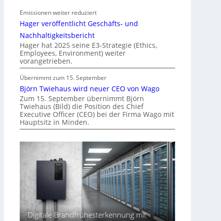
t
Emissionen weiter reduziert
i
Hager veröffentlicht Geschäfts- und
n
d
Nachhaltigkeitsbericht
e
Hager hat 2025 seine E3-Strategie (Ethics,
Employees, Environment) weiter
r
vorangetrieben.
I
m
Übernimmt zum 15. September
m
Björn Twiehaus wird neuer CEO von Wago
o
Zum 15. September übernimmt Björn
Twiehaus (Bild) die Position des Chief
b
Executive Officer (CEO) bei der Firma Wago mit
i
Hauptsitz in Minden.
l
i
e
n
w
i
r
t
s
Digitale Brandfrühesterkennung mit
c