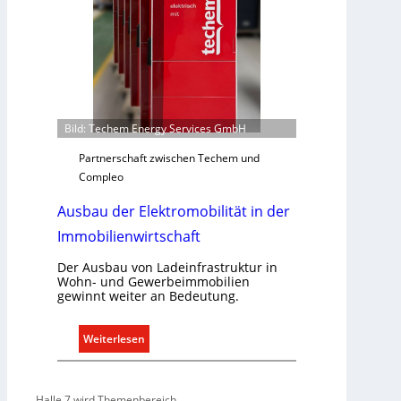
a
b
e
d
a
r
f
Bild: Techem Energy Services GmbH
s
g
Partnerschaft zwischen Techem und
e
Compleo
r
Ausbau der Elektromobilität in der
e
c
Immobilienwirtschaft
h
t
Der Ausbau von Ladeinfrastruktur in
Wohn- und Gewerbeimmobilien
e
gewinnt weiter an Bedeutung.
r
f
:
Weiterlesen
a
A
s
u
s
s
e
Halle 7 wird Themenbereich