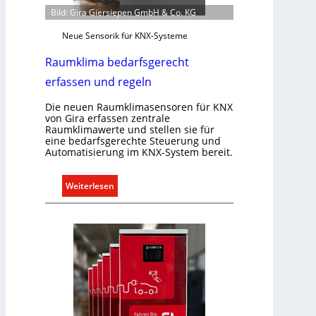
u
Bild: Gira Giersiepen GmbH & Co. KG
n
Neue Sensorik für KNX-Systeme
i
k
Raumklima bedarfsgerecht
a
erfassen und regeln
t
i
Die neuen Raumklimasensoren für KNX
o
von Gira erfassen zentrale
Raumklimawerte und stellen sie für
n
eine bedarfsgerechte Steuerung und
m
Automatisierung im KNX-System bereit.
i
t
:
Weiterlesen
S
R
y
a
s
u
t
m
e
k
m
l
.
i
m