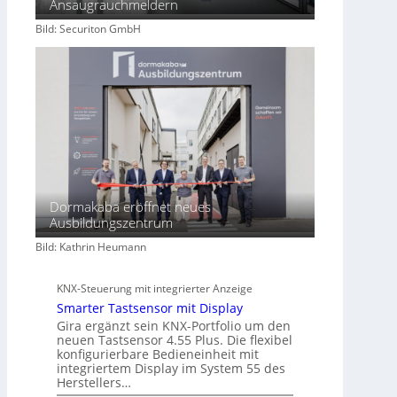
Ansaugrauchmeldern
h
Bild: Securiton GmbH
a
f
t
Dormakaba eröffnet neues
Ausbildungszentrum
Bild: Kathrin Heumann
KNX-Steuerung mit integrierter Anzeige
Smarter Tastsensor mit Display
Gira ergänzt sein KNX-Portfolio um den
neuen Tastsensor 4.55 Plus. Die flexibel
konfigurierbare Bedieneinheit mit
integriertem Display im System 55 des
Herstellers…