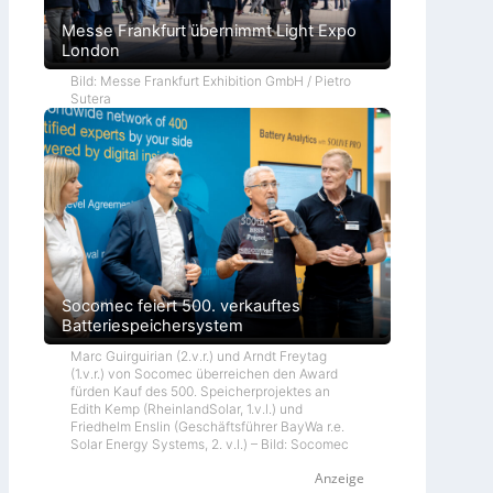
Messe Frankfurt übernimmt Light Expo
London
Bild: Messe Frankfurt Exhibition GmbH / Pietro
Sutera
Socomec feiert 500. verkauftes
Batteriespeichersystem
Marc Guirguirian (2.v.r.) und Arndt Freytag
(1.v.r.) von Socomec überreichen den Award
fürden Kauf des 500. Speicherprojektes an
Edith Kemp (RheinlandSolar, 1.v.l.) und
Friedhelm Enslin (Geschäftsführer BayWa r.e.
Solar Energy Systems, 2. v.l.) – Bild: Socomec
Anzeige