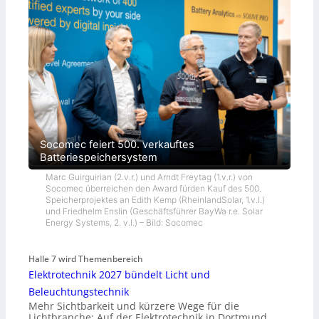
Socomec feiert 500. verkauftes
Batteriespeichersystem
Marc Guirguirian (2.v.r.) und Arndt Freytag (1.v.r.) von
Socomec überreichen den Award fürden Kauf des 500.
Speicherprojektes an Edith Kemp (RheinlandSolar, 1.v.l.)
und Friedhelm Enslin (Geschäftsführer BayWa r.e. Solar
Energy Systems, 2. v.l.) – Bild: Socomec
Halle 7 wird Themenbereich
Elektrotechnik 2027 bündelt Licht und
Beleuchtungstechnik
Mehr Sichtbarkeit und kürzere Wege für die
Lichtbranche: Auf der Elektrotechnik in Dortmund