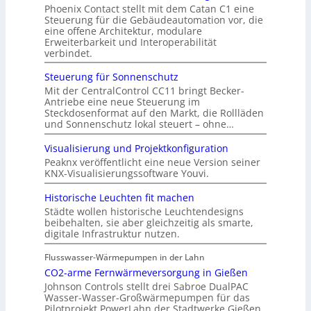
Phoenix Contact stellt mit dem Catan C1 eine
Steuerung für die Gebäudeautomation vor, die
eine offene Architektur, modulare
Erweiterbarkeit und Interoperabilität
verbindet.
Steuerung für Sonnenschutz
Mit der CentralControl CC11 bringt Becker-
Antriebe eine neue Steuerung im
Steckdosenformat auf den Markt, die Rollläden
und Sonnenschutz lokal steuert – ohne…
Visualisierung und Projektkonfiguration
Peaknx veröffentlicht eine neue Version seiner
KNX-Visualisierungssoftware Youvi.
Historische Leuchten fit machen
Städte wollen historische Leuchtendesigns
beibehalten, sie aber gleichzeitig als smarte,
digitale Infrastruktur nutzen.
Flusswasser-Wärmepumpen in der Lahn
CO2-arme Fernwärmeversorgung in Gießen
Johnson Controls stellt drei Sabroe DualPAC
Wasser-Wasser-Großwärmepumpen für das
Pilotprojekt PowerLahn der Stadtwerke Gießen