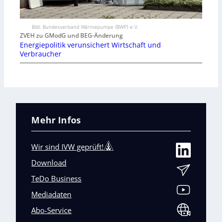
Bild: Bundesverband Wärmepumpe (BWP) e.V.
ZVEH zu GModG und BEG-Änderung
Energiepolitik verunsichert Wirtschaft und
Verbraucher
Mehr Infos
Wir sind IVW geprüft!
Download
TeDo Business
Mediadaten
Abo-Service