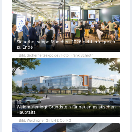
Sicherheitsexpo München 2026 geht erfolgreich
zu Ende
Bild: Sicherheitsexpo.de / Foto: Frank Schroth
Weidmüller legt Grundstein für neuen asiatischen
Hauptsitz
Bild: Weidmüller GmbH & Co. KG