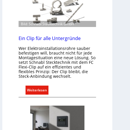
o
m
m
Bild: Schnabl Stecktechnik GmbH
u
n
i
Ein Clip für alle Untergründe
k
Wer Elektroinstallationsrohre sauber
a
befestigen will, braucht nicht für jede
t
Montagesituation eine neue Lösung. So
i
setzt Schnabl Stecktechnik mit dem FC
Flexi-Clip auf ein effizientes und
o
flexibles Prinzip: Der Clip bleibt, die
n
Steck-Anbindung wechselt.
m
i
:
Weiterlesen
t
E
S
i
y
n
s
C
t
l
e
i
m