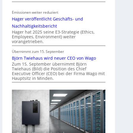
ä
t
Emissionen weiter reduziert
i
Hager veröffentlicht Geschäfts- und
n
d
Nachhaltigkeitsbericht
e
Hager hat 2025 seine E3-Strategie (Ethics,
Employees, Environment) weiter
r
vorangetrieben.
I
m
Übernimmt zum 15. September
m
Björn Twiehaus wird neuer CEO von Wago
o
Zum 15. September übernimmt Björn
Twiehaus (Bild) die Position des Chief
b
Executive Officer (CEO) bei der Firma Wago mit
i
Hauptsitz in Minden.
l
i
e
n
w
i
r
t
s