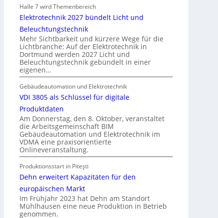
s
e
Halle 7 wird Themenbereich
b
n
Elektrotechnik 2027 bündelt Licht und
a
u
Beleuchtungstechnik
u
n
Mehr Sichtbarkeit und kürzere Wege für die
d
Lichtbranche: Auf der Elektrotechnik in
d
Dortmund werden 2027 Licht und
e
r
Beleuchtungstechnik gebündelt in einer
r
e
eigenen…
E
g
l
Gebäudeautomation und Elektrotechnik
e
e
VDI 3805 als Schlüssel für digitale
l
k
n
Produktdaten
t
Am Donnerstag, den 8. Oktober, veranstaltet
die Arbeitsgemeinschaft BIM
r
Gebäudeautomation und Elektrotechnik im
o
VDMA eine praxisorientierte
m
Onlineveranstaltung.
o
Produktionsstart in Piteşti
b
Dehn erweitert Kapazitäten für den
i
l
europäischen Markt
Im Frühjahr 2023 hat Dehn am Standort
i
Mühlhausen eine neue Produktion in Betrieb
t
genommen.