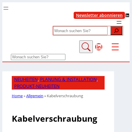
LinkedIn
Newsletter abonnieren
Search
LinkedIn
Search
NEUHEITEN
, 
PLANUNG & INSTALLATION
, 
PRODUKT-NEUHEITEN
Home
»
Allgemein
»
Kabelverschraubung
Kabelverschraubung