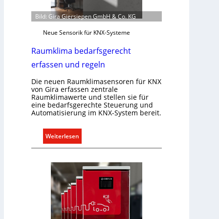
p
.
f
Bild: Gira Giersiepen GmbH & Co. KG
ü
Neue Sensorik für KNX-Systeme
r
a
Raumklima bedarfsgerecht
l
erfassen und regeln
l
e
Die neuen Raumklimasensoren für KNX
U
von Gira erfassen zentrale
Raumklimawerte und stellen sie für
n
eine bedarfsgerechte Steuerung und
t
Automatisierung im KNX-System bereit.
e
r
:
Weiterlesen
g
R
r
a
ü
u
n
m
d
k
e
l
i
m