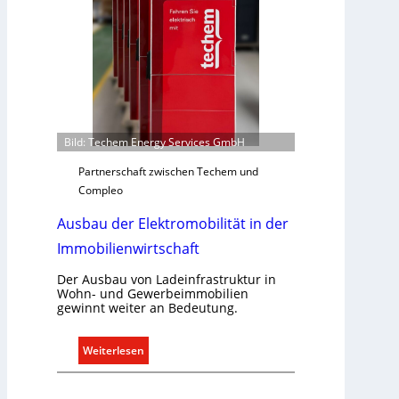
a
b
e
d
a
r
f
Bild: Techem Energy Services GmbH
s
g
Partnerschaft zwischen Techem und
e
Compleo
r
Ausbau der Elektromobilität in der
e
c
Immobilienwirtschaft
h
t
Der Ausbau von Ladeinfrastruktur in
Wohn- und Gewerbeimmobilien
e
gewinnt weiter an Bedeutung.
r
f
:
Weiterlesen
a
A
s
u
s