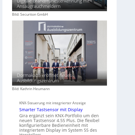
Digitale Brandfrühesterkennung mit
c
Ansaugrauchmeldern
h
Bild: Securiton GmbH
a
f
t
Dormakaba eröffnet neues
Ausbildungszentrum
Bild: Kathrin Heumann
KNX-Steuerung mit integrierter Anzeige
Smarter Tastsensor mit Display
Gira ergänzt sein KNX-Portfolio um den
neuen Tastsensor 4.55 Plus. Die flexibel
konfigurierbare Bedieneinheit mit
integriertem Display im System 55 des
Herstellers…