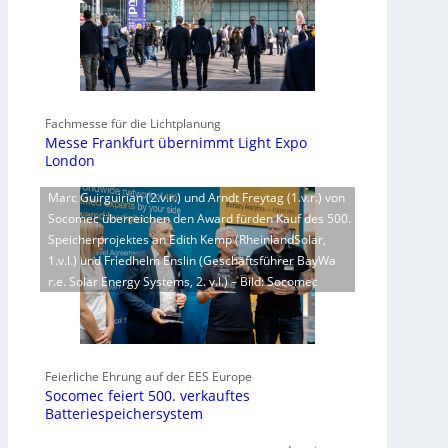
Fachmesse für die Lichtplanung
Messe Frankfurt übernimmt Light Expo
London
Marc Guirguirian (2.v.r.) und Arndt Freytag (1.v.r.) von
Socomec überreichen den Award fürden Kauf des 500.
Speicherprojektes an Edith Kemp (RheinlandSolar,
1.v.l.) und Friedhelm Enslin (Geschäftsführer BayWa
r.e. Solar Energy Systems, 2. v.l.) – Bild: Socomec
Feierliche Ehrung auf der EES Europe
Socomec feiert 500. verkauftes
Batteriespeichersystem