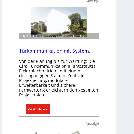
Anzeige
Bild: GIRA Giersiepen GmbH & Co. KG
Türkommunikation mit System.
Von der Planung bis zur Wartung: Die
Gira Türkommunikation IP unterstützt
Elektrofachbetriebe mit einem
durchgängigen System. Zentrale
Projektierung, modulare
Erweiterbarkeit und sichere
Fernwartung erleichtern den gesamten
Projektablauf.
:
Weiterlesen
T
ü
Anzeige
r
k