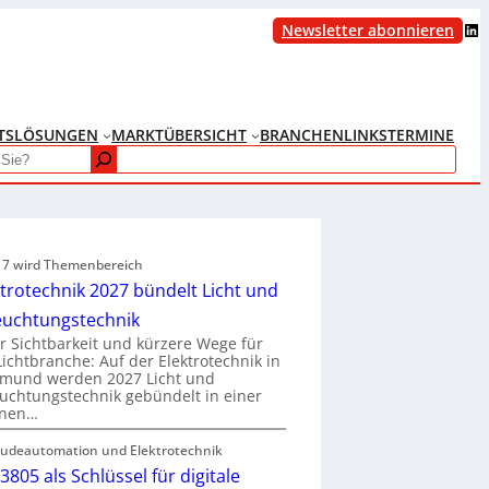
LinkedIn
Newsletter abonnieren
TS
LÖSUNGEN
MARKTÜBERSICHT
BRANCHENLINKS
TERMINE
e 7 wird Themenbereich
ktrotechnik 2027 bündelt Licht und
euchtungstechnik
 Sichtbarkeit und kürzere Wege für
Lichtbranche: Auf der Elektrotechnik in
tmund werden 2027 Licht und
uchtungstechnik gebündelt in einer
enen…
udeautomation und Elektrotechnik
3805 als Schlüssel für digitale