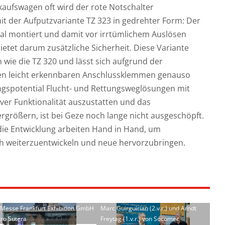
kaufswagen oft wird der rote Notschalter
mit der Aufputzvariante TZ 323 in gedrehter Form: Der
al montiert und damit vor irrtümlichem Auslösen
bietet darum zusätzliche Sicherheit. Diese Variante
en wie die TZ 320 und lässt sich aufgrund der
en leicht erkennbaren Anschlussklemmen genauso
lungspotential Flucht- und Rettungsweglösungen mit
ver Funktionalität auszustatten und das
größern, ist bei Geze noch lange nicht ausgeschöpft.
die Entwicklung arbeiten Hand in Hand, um
h weiterzuentwickeln und neue hervorzubringen.
: Messe Frankfurt Exhibition GmbH
Marc Guirguirian (2.v.r.) und Arndt
tro Sutera
Freytag (1.v.r.) von Socomec