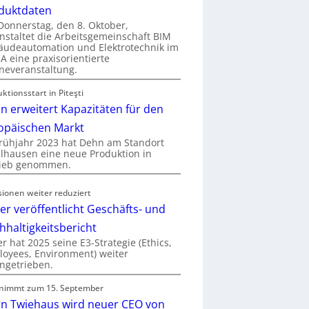
duktdaten
onnerstag, den 8. Oktober,
nstaltet die Arbeitsgemeinschaft BIM
udeautomation und Elektrotechnik im
 eine praxisorientierte
neveranstaltung.
ktionsstart in Piteşti
n erweitert Kapazitäten für den
opäischen Markt
rühjahr 2023 hat Dehn am Standort
hausen eine neue Produktion in
rieb genommen.
sionen weiter reduziert
er veröffentlicht Geschäfts- und
hhaltigkeitsbericht
r hat 2025 seine E3-Strategie (Ethics,
oyees, Environment) weiter
ngetrieben.
nimmt zum 15. September
rn Twiehaus wird neuer CEO von