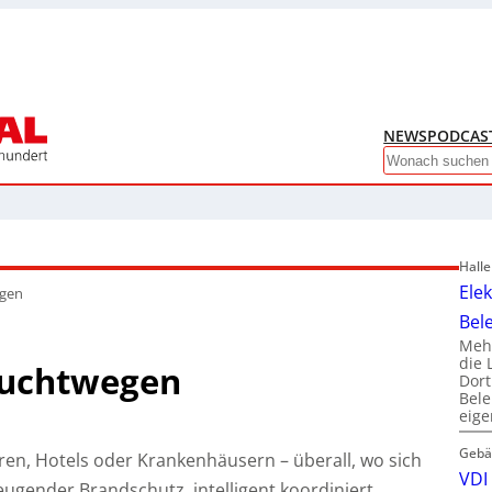
NEWS
PODCAS
Search
Hall
Ele
egen
Bel
Mehr
die 
Fluchtwegen
Dor
Bele
eig
Gebä
ren, Hotels oder Krankenhäusern – überall, wo sich
VDI 
eugender Brandschutz, intelligent koordiniert,