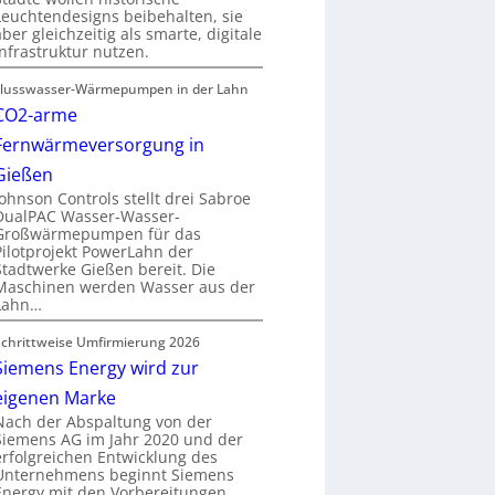
Leuchtendesigns beibehalten, sie
aber gleichzeitig als smarte, digitale
Infrastruktur nutzen.
Flusswasser-Wärmepumpen in der Lahn
CO2-arme
Fernwärmeversorgung in
Gießen
Johnson Controls stellt drei Sabroe
DualPAC Wasser-Wasser-
Großwärmepumpen für das
Pilotprojekt PowerLahn der
Stadtwerke Gießen bereit. Die
Maschinen werden Wasser aus der
Lahn…
Schrittweise Umfirmierung 2026
Siemens Energy wird zur
eigenen Marke
Nach der Abspaltung von der
Siemens AG im Jahr 2020 und der
erfolgreichen Entwicklung des
Unternehmens beginnt Siemens
Energy mit den Vorbereitungen…