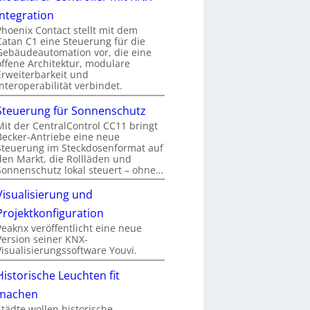
Integration
Phoenix Contact stellt mit dem
Catan C1 eine Steuerung für die
Gebäudeautomation vor, die eine
offene Architektur, modulare
Erweiterbarkeit und
Interoperabilität verbindet.
Steuerung für Sonnenschutz
Mit der CentralControl CC11 bringt
Becker-Antriebe eine neue
Steuerung im Steckdosenformat auf
den Markt, die Rollläden und
Sonnenschutz lokal steuert – ohne…
Visualisierung und
Projektkonfiguration
Peaknx veröffentlicht eine neue
Version seiner KNX-
Visualisierungssoftware Youvi.
Historische Leuchten fit
machen
Städte wollen historische