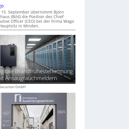
go
 15. September übernimmt Björn
haus (Bild) die Position des Chief
utive Officer (CEO) bei der Firma Wago
Hauptsitz in Minden.
igitale Brandfrühesterkennung
it Ansaugrauchmeldern
: Securiton GmbH