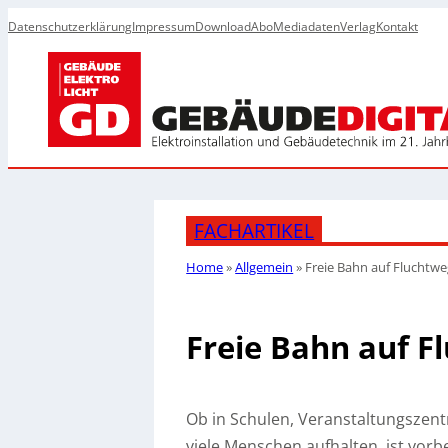
Datenschutzerklärung
Impressum
Download
Abo
Mediadaten
Verlag
Kontakt
FACHARTIKEL
Home
»
Allgemein
»
Freie Bahn auf Fluchtw
Freie Bahn auf 
Ob in Schulen, Veranstaltungszent
viele Menschen aufhalten, ist vorb