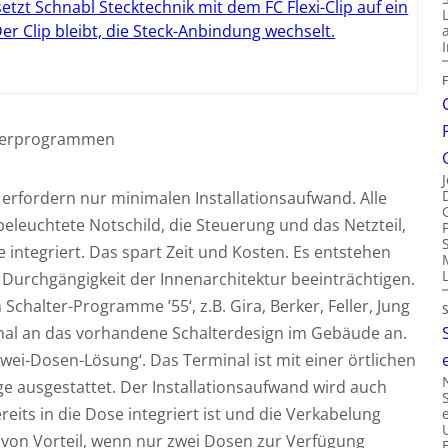
setzt Schnabl Stecktechnik mit dem FC Flexi-Clip auf ein
 Der Clip bleibt, die Steck-Anbindung wechselt.
lterprogrammen
erfordern nur minimalen Installationsaufwand. Alle
leuchtete Notschild, die Steuerung und das Netzteil,
 integriert. Das spart Zeit und Kosten. Es entstehen
e Durchgängigkeit der Innenarchitektur beeinträchtigen.
Schalter-Programme ’55‘, z.B. Gira, Berker, Feller, Jung
inal an das vorhandene Schalterdesign im Gebäude an.
Zwei-Dosen-Lösung‘. Das Terminal ist mit einer örtlichen
e ausgestattet. Der Installationsaufwand wird auch
reits in die Dose integriert ist und die Verkabelung
n von Vorteil, wenn nur zwei Dosen zur Verfügung