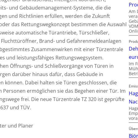
Pro
rheits- und Gebäudemanagement-Systeme, die die
Am D
en und Richtlinien erfüllen, werden die Zukunft
vera
Gebä
oder das Rettungswegkonzept bestimmen die Auswahl
VDMA
Onli
weise automatische Türantriebe, Türschließer,
, Fluchttüröffner, Brand- und Gefahrenmeldeanlagen
Produ
Deh
r abgestimmtes Zusammenwirken mit einer Türzentrale
eur
nes und leistungsfähiges Rettungswegsystem.
Im F
hen Öffnungs- und Schließvorgänge von Türen in
Mühl
Bet
rgen darüber hinaus dafür, dass Gebäude in
 können. Dabei halten sie Türen geschlossen, die
Emis
ten Personen ermöglichen sie das Begehen einer Tür. Im
Hag
ungswege frei. Die neue Türzentrale TZ 320 ist geprüfte
Nac
3637 und TÜV.
Hage
Empl
vora
ter und Planer
Über
Bjö