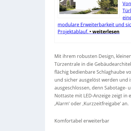
Von
Tür
ein
modulare Erweiterbarkeit und si
Projektablauf.
‣ weiterlesen
Mit ihrem robusten Design, kleine
Türzentrale in die Gebäudearchite
flächig bedienbare Schlaghaube von
und sicher ausgelöst werden und i
ausgeschlossen, denn Sabotage- u
Nottaste mit LED-Anzeige zeigt in e
‚Alarm‘ oder ‚Kurzzeitfreigabe‘ an.
Komfortabel erweiterbar