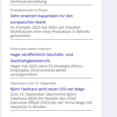
Onlineveranstaltung.
o
Produktionsstart in Piteşti
b
Dehn erweitert Kapazitäten für den
i
l
europäischen Markt
Im Frühjahr 2023 hat Dehn am Standort
i
Mühlhausen eine neue Produktion in Betrieb
t
genommen.
ä
t
Emissionen weiter reduziert
i
Hager veröffentlicht Geschäfts- und
n
d
Nachhaltigkeitsbericht
e
Hager hat 2025 seine E3-Strategie (Ethics,
Employees, Environment) weiter
r
vorangetrieben.
I
m
Übernimmt zum 15. September
m
Björn Twiehaus wird neuer CEO von Wago
o
Zum 15. September übernimmt Björn
Twiehaus (Bild) die Position des Chief
b
Executive Officer (CEO) bei der Firma Wago mit
i
Hauptsitz in Minden.
l
i