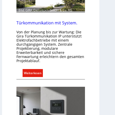
ü
r
Bild: GIRA Giersiepen GmbH & Co. KG
a
l
Türkommunikation mit System.
l
e
Von der Planung bis zur Wartung: Die
Gira Türkommunikation IP unterstützt
U
Elektrofachbetriebe mit einem
n
durchgängigen System. Zentrale
t
Projektierung, modulare
Erweiterbarkeit und sichere
e
Fernwartung erleichtern den gesamten
r
Projektablauf.
g
r
:
Weiterlesen
ü
T
n
ü
d
r
e
k
o
m
m