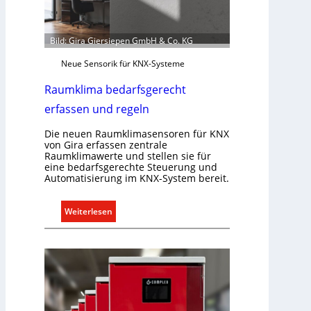
u
n
i
Bild: Gira Giersiepen GmbH & Co. KG
k
a
Neue Sensorik für KNX-Systeme
t
Raumklima bedarfsgerecht
i
o
erfassen und regeln
n
Die neuen Raumklimasensoren für KNX
m
von Gira erfassen zentrale
i
Raumklimawerte und stellen sie für
t
eine bedarfsgerechte Steuerung und
S
Automatisierung im KNX-System bereit.
y
s
:
Weiterlesen
t
R
e
a
m
u
.
m
k
l