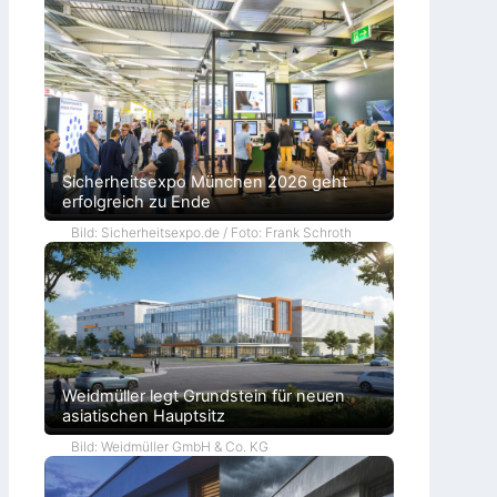
Sicherheitsexpo München 2026 geht
erfolgreich zu Ende
Bild: Sicherheitsexpo.de / Foto: Frank Schroth
Weidmüller legt Grundstein für neuen
asiatischen Hauptsitz
Bild: Weidmüller GmbH & Co. KG