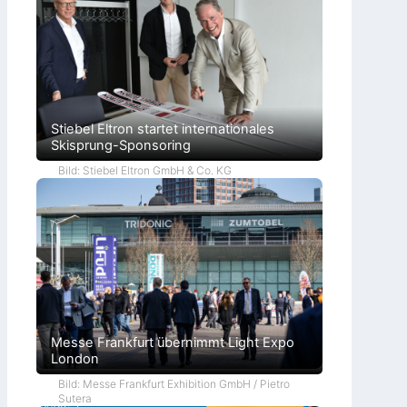
Stiebel Eltron startet internationales
Skisprung-Sponsoring
Bild: Stiebel Eltron GmbH & Co. KG
Messe Frankfurt übernimmt Light Expo
London
Bild: Messe Frankfurt Exhibition GmbH / Pietro
Sutera