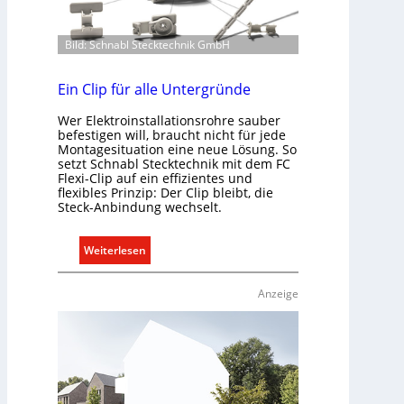
Bild: Schnabl Stecktechnik GmbH
Ein Clip für alle Untergründe
Wer Elektroinstallationsrohre sauber
befestigen will, braucht nicht für jede
Montagesituation eine neue Lösung. So
setzt Schnabl Stecktechnik mit dem FC
Flexi-Clip auf ein effizientes und
flexibles Prinzip: Der Clip bleibt, die
Steck-Anbindung wechselt.
:
Weiterlesen
E
i
Anzeige
n
C
l
i
p
f