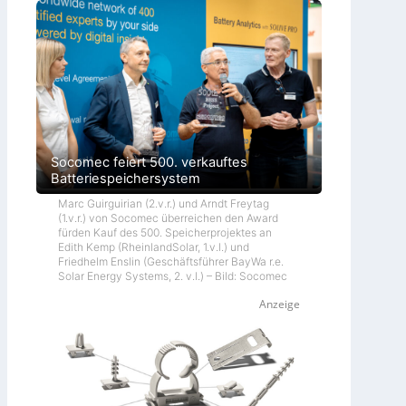
Socomec feiert 500. verkauftes
Batteriespeichersystem
Marc Guirguirian (2.v.r.) und Arndt Freytag
(1.v.r.) von Socomec überreichen den Award
fürden Kauf des 500. Speicherprojektes an
Edith Kemp (RheinlandSolar, 1.v.l.) und
Friedhelm Enslin (Geschäftsführer BayWa r.e.
Solar Energy Systems, 2. v.l.) – Bild: Socomec
Anzeige