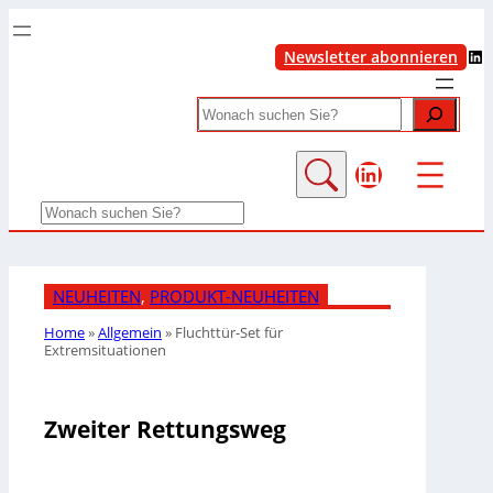
LinkedIn
Newsletter abonnieren
Search
LinkedIn
Search
NEUHEITEN
, 
PRODUKT-NEUHEITEN
Home
»
Allgemein
»
Fluchttür-Set für
Extremsituationen
Zweiter Rettungsweg