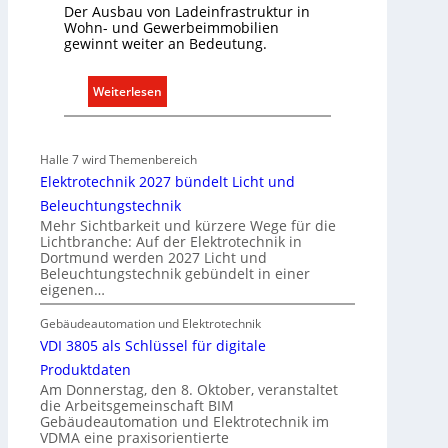
Der Ausbau von Ladeinfrastruktur in
s
Wohn- und Gewerbeimmobilien
e
gewinnt weiter an Bedeutung.
n
u
:
Weiterlesen
n
A
d
u
r
s
Halle 7 wird Themenbereich
e
b
Elektrotechnik 2027 bündelt Licht und
g
a
Beleuchtungstechnik
e
u
Mehr Sichtbarkeit und kürzere Wege für die
l
d
Lichtbranche: Auf der Elektrotechnik in
n
Dortmund werden 2027 Licht und
e
Beleuchtungstechnik gebündelt in einer
r
eigenen…
E
l
Gebäudeautomation und Elektrotechnik
e
VDI 3805 als Schlüssel für digitale
k
Produktdaten
t
Am Donnerstag, den 8. Oktober, veranstaltet
die Arbeitsgemeinschaft BIM
r
Gebäudeautomation und Elektrotechnik im
o
VDMA eine praxisorientierte
m