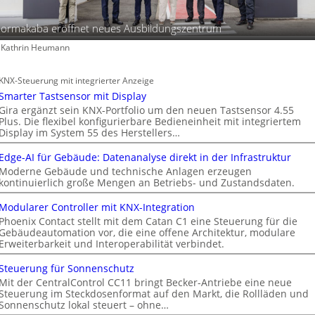
ormakaba eröffnet neues Ausbildungszentrum
: Kathrin Heumann
KNX-Steuerung mit integrierter Anzeige
Smarter Tastsensor mit Display
Gira ergänzt sein KNX-Portfolio um den neuen Tastsensor 4.55
Plus. Die flexibel konfigurierbare Bedieneinheit mit integriertem
Display im System 55 des Herstellers…
Edge-AI für Gebäude: Datenanalyse direkt in der Infrastruktur
Moderne Gebäude und technische Anlagen erzeugen
kontinuierlich große Mengen an Betriebs- und Zustandsdaten.
Modularer Controller mit KNX-Integration
Phoenix Contact stellt mit dem Catan C1 eine Steuerung für die
Gebäudeautomation vor, die eine offene Architektur, modulare
Erweiterbarkeit und Interoperabilität verbindet.
Steuerung für Sonnenschutz
Mit der CentralControl CC11 bringt Becker-Antriebe eine neue
Steuerung im Steckdosenformat auf den Markt, die Rollläden und
Sonnenschutz lokal steuert – ohne…