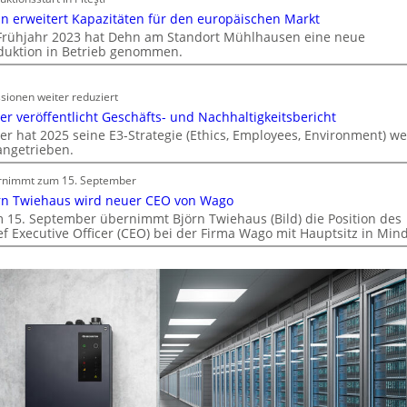
b
i
n erweitert Kapazitäten für den europäischen Markt
i
o
Frühjahr 2023 hat Dehn am Standort Mühlhausen eine neue
l
n
duktion in Betrieb genommen.
i
m
e
i
n
sionen weiter reduziert
t
w
er veröffentlicht Geschäfts- und Nachhaltigkeitsbericht
S
er hat 2025 seine E3-Strategie (Ethics, Employees, Environment) we
i
y
angetrieben.
r
s
t
t
rnimmt zum 15. September
s
e
rn Twiehaus wird neuer CEO von Wago
c
m
 15. September übernimmt Björn Twiehaus (Bild) die Position des
h
ef Executive Officer (CEO) bei der Firma Wago mit Hauptsitz in Min
.
a
f
t