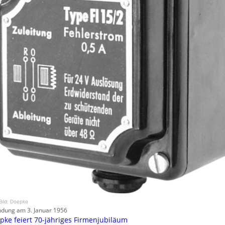
Bild: Doepke
dung am 3. Januar 1956
pke feiert 70-jähriges Firmenjubiläum