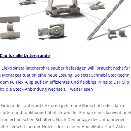
 Clip für alle Untergründe
 Elektroinstallationsrohre sauber befestigen will, braucht nicht für
e Montagesituation eine neue Lösung. So setzt Schnabl Stecktechni
dem FC Flexi-Clip auf ein effizientes und flexibles Prinzip: Der Clip
ibt, die Steck-Anbindung wechselt.
‣ weiterlesen
 Einbau der Unterputz-Aktoren geht ohne Bauschutt oder -lärm
statten und funktioniert ähnlich wie der Einbau eines konventionel
ktromechanischen Schalters. Nach Demontage des vorhandenen
alters ersetzt ihn der Nutzer durch einen HomeMatic-Funk-Aktor.