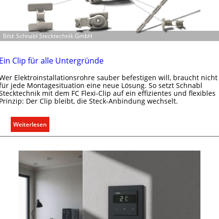
Bild: Schnabl Stecktechnik GmbH
Ein Clip für alle Untergründe
Wer Elektroinstallationsrohre sauber befestigen will, braucht nicht
für jede Montagesituation eine neue Lösung. So setzt Schnabl
Stecktechnik mit dem FC Flexi-Clip auf ein effizientes und flexibles
Prinzip: Der Clip bleibt, die Steck-Anbindung wechselt.
:
Weiterlesen
E
i
n
C
l
i
p
f
ü