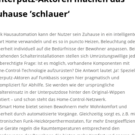
uhause ’schlauer‘
k Hausautomation kann der Nutzer sein Zuhause in ein intelligent
rt Home verwandeln und es so in puncto Heizen, Beleuchtung ode
herheit individuell auf die Bedürfnisse der Bewohner anpassen. Be
tehenden Schalterinstallationen stellen sich Umrüstungswillige je
 berechtigte Frage: Ist es möglich, vorhandene Komponenten mit
e-Control-Technologie aufzurüsten? Die Antwort lautet ‚Ja‘: Speziel
erputz-Aktoren auf Funkbasis sorgen hier pragmatisch und
ompliziert für Abhilfe. Sie werden wie der ursprüngliche
altereinsatz in der Unterputzdose hinter den Original-Wippen
tiert – und schon steht das Home-Control-Netzwerk.
 Smart Home bietet seinen Bewohnern mehr Wohnkomfort und
herheit durch automatisierte Vorgänge. Gleichzeitig sorgt es, z.B. m
ktronischen Funk-Heizkörperthermostaten, für mehr Energieeffizien
se Geräte regeln die Raumtemperaturen entsprechend den