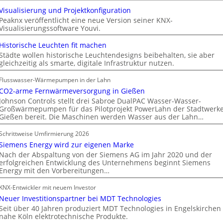
Visualisierung und Projektkonfiguration
Peaknx veröffentlicht eine neue Version seiner KNX-
Visualisierungssoftware Youvi.
Historische Leuchten fit machen
Städte wollen historische Leuchtendesigns beibehalten, sie aber
gleichzeitig als smarte, digitale Infrastruktur nutzen.
Flusswasser-Wärmepumpen in der Lahn
CO2-arme Fernwärmeversorgung in Gießen
Johnson Controls stellt drei Sabroe DualPAC Wasser-Wasser-
Großwärmepumpen für das Pilotprojekt PowerLahn der Stadtwerk
Gießen bereit. Die Maschinen werden Wasser aus der Lahn…
Schrittweise Umfirmierung 2026
Siemens Energy wird zur eigenen Marke
Nach der Abspaltung von der Siemens AG im Jahr 2020 und der
erfolgreichen Entwicklung des Unternehmens beginnt Siemens
Energy mit den Vorbereitungen…
KNX-Entwickler mit neuem Investor
Neuer Investitionspartner bei MDT Technologies
Seit über 40 Jahren produziert MDT Technologies in Engelskirchen
nahe Köln elektrotechnische Produkte.