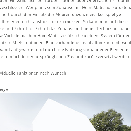
den. Ein ‚Stilbruch‘ bei Farben, Formen oder Oberflächen ist damit
geschlossen. Wer plant, sein Zuhause mit HomeMatic auszurüsten,
fitiert durch den Einsatz der Aktoren davon, meist kostspielige
alterserien nicht austauschen zu müssen. So kann man auf diese
se und Schritt für Schritt das Zuhause mit neuer Technik ausbaue
se Vorteile machen HomeMatic zusätzlich zu einem System für den
satz in Mietsituationen. Eine vorhandene Installation kann mit wen
wand aufgewertet und durch die Nutzung vorhandener Elemente
ter einfach in den ursprünglichen Zustand zurückversetzt werden.
ividuelle Funktionen nach Wunsch
eige