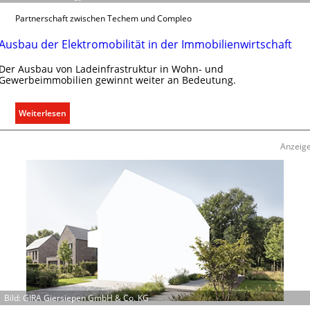
e
Partnerschaft zwischen Techem und Compleo
n
u
Ausbau der Elektromobilität in der Immobilienwirtschaft
n
Der Ausbau von Ladeinfrastruktur in Wohn- und
d
Gewerbeimmobilien gewinnt weiter an Bedeutung.
r
e
:
g
Weiterlesen
A
e
u
l
Anzeig
s
n
b
a
u
d
e
r
E
l
e
Bild: GIRA Giersiepen GmbH & Co. KG
k