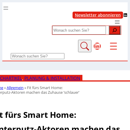
LinkedIn
Newsletter abonnieren
Search
LinkedIn
Search
CHARTIKEL
, 
PLANUNG & INSTALLATION
me
»
Allgemein
»
Fit fürs Smart Home:
rputz-Aktoren machen das Zuhause ’schlauer‘
it fürs Smart Home:
nterputz-Aktoren machen das