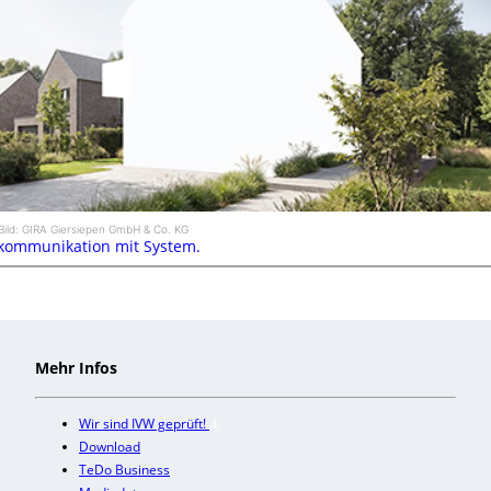
Bild: GIRA Giersiepen GmbH & Co. KG
kommunikation mit System.
Mehr Infos
Wir sind IVW geprüft!
Download
TeDo Business