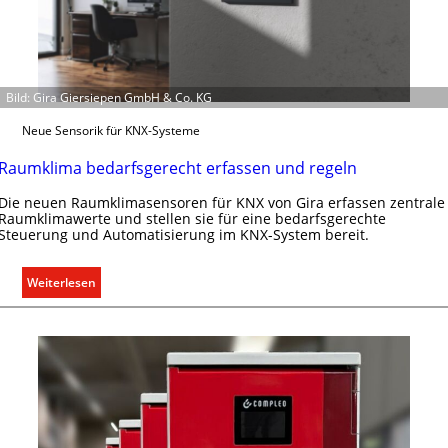
r
a
l
l
Bild: Gira Giersiepen GmbH & Co. KG
e
U
Neue Sensorik für KNX-Systeme
n
t
Raumklima bedarfsgerecht erfassen und regeln
e
Die neuen Raumklimasensoren für KNX von Gira erfassen zentrale
r
Raumklimawerte und stellen sie für eine bedarfsgerechte
g
Steuerung und Automatisierung im KNX-System bereit.
r
ü
:
Weiterlesen
n
R
d
a
e
u
m
k
l
i