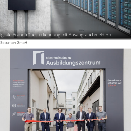
igitale Brandfrühesterkennung mit Ansaugrauchmeldern
: Securiton GmbH