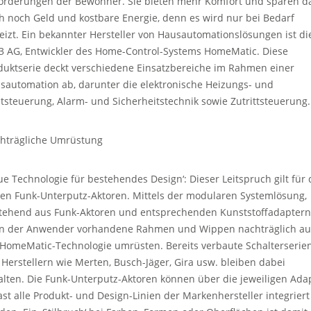
orderungen der Bewohner. Sie bieten mehr Komfort und sparen d
h noch Geld und kostbare Energie, denn es wird nur bei Bedarf
eizt. Ein bekannter Hersteller von Hausautomationslösungen ist di
3 AG, Entwickler des Home-Control-Systems HomeMatic. Diese
duktserie deckt verschiedene Einsatzbereiche im Rahmen einer
sautomation ab, darunter die elektronische Heizungs- und
htsteuerung, Alarm- und Sicherheitstechnik sowie Zutrittsteuerung.
hträgliche Umrüstung
ue Technologie für bestehendes Design‘: Dieser Leitspruch gilt für 
en Funk-Unterputz-Aktoren. Mittels der modularen Systemlösung,
tehend aus Funk-Aktoren und entsprechenden Kunststoffadaptern
n der Anwender vorhandene Rahmen und Wippen nachträglich au
 HomeMatic-Technologie umrüsten. Bereits verbaute Schalterserie
 Herstellern wie Merten, Busch-Jäger, Gira usw. bleiben dabei
alten. Die Funk-Unterputz-Aktoren können über die jeweiligen Ada
fast alle Produkt- und Design-Linien der Markenhersteller integriert