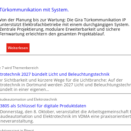
t
r
Türkommunikation mit System.
o
Von der Planung bis zur Wartung: Die Gira Türkommunikation IP
m
unterstützt Elektrofachbetriebe mit einem durchgängigen System.
o
Zentrale Projektierung, modulare Erweiterbarkeit und sichere
b
Fernwartung erleichtern den gesamten Projektablauf.
i
l
:
Weiterlesen
i
T
t
ü
ä
r
e 7 wird Themenbereich
t
k
ktrotechnik 2027 bündelt Licht und Beleuchtungstechnik
i
o
r Sichtbarkeit und kürzere Wege für die Lichtbranche: Auf der
n
ktrotechnik in Dortmund werden 2027 Licht und Beleuchtungstechn
m
d
ündelt in einer eigenen…
m
e
u
udeautomation und Elektrotechnik
r
n
 3805 als Schlüssel für digitale Produktdaten
I
i
Donnerstag, den 8. Oktober, veranstaltet die Arbeitsgemeinschaft
m
k
äudeautomation und Elektrotechnik im VDMA eine praxisorientier
m
ineveranstaltung.
a
o
t
uktionsstart in Piteşti