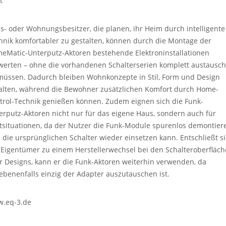
t
s- oder Wohnungsbesitzer, die planen, ihr Heim durch intelligente
hnik komfortabler zu gestalten, können durch die Montage der
eMatic-Unterputz-Aktoren bestehende Elektroninstallationen
werten – ohne die vorhandenen Schalterserien komplett austausc
müssen. Dadurch bleiben Wohnkonzepte in Stil, Form und Design
alten, während die Bewohner zusätzlichen Komfort durch Home-
trol-Technik genießen können. Zudem eignen sich die Funk-
erputz-Aktoren nicht nur für das eigene Haus, sondern auch für
tsituationen, da der Nutzer die Funk-Module spurenlos demontier
 die ursprünglichen Schalter wieder einsetzen kann. Entschließt s
 Eigentümer zu einem Herstellerwechsel bei den Schalteroberfläc
r Designs, kann er die Funk-Aktoren weiterhin verwenden, da
ebenenfalls einzig der Adapter auszutauschen ist.
.eq-3.de