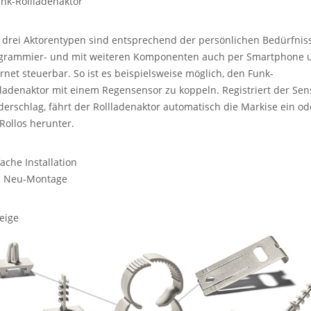
unk-Rollladenaktor
e drei Aktorentypen sind entsprechend der persönlichen Bedürfnis
grammier- und mit weiteren Komponenten auch per Smartphone 
ernet steuerbar. So ist es beispielsweise möglich, den Funk-
lladenaktor mit einem Regensensor zu koppeln. Registriert der Sen
derschlag, fährt der Rollladenaktor automatisch die Markise ein od
 Rollos herunter.
fache Installation
 Neu-Montage
eige