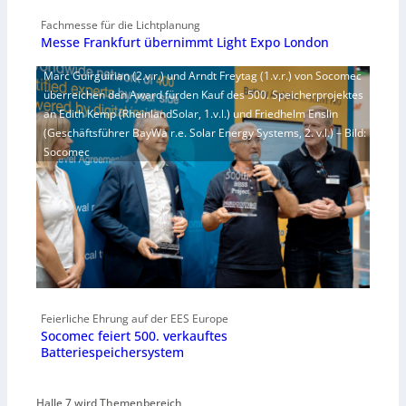
Fachmesse für die Lichtplanung
Messe Frankfurt übernimmt Light Expo London
Marc Guirguirian (2.v.r.) und Arndt Freytag (1.v.r.) von Socomec
überreichen den Award fürden Kauf des 500. Speicherprojektes
an Edith Kemp (RheinlandSolar, 1.v.l.) und Friedhelm Enslin
(Geschäftsführer BayWa r.e. Solar Energy Systems, 2. v.l.) – Bild:
Socomec
Feierliche Ehrung auf der EES Europe
Socomec feiert 500. verkauftes
Batteriespeichersystem
Halle 7 wird Themenbereich