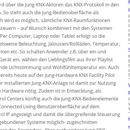
rd über die Jung KNX-Aktoren das KNX-Protokoll in den
 So steht auch die Jung-Bedienoberfläche als
h wird es möglich, sämtliche KNX-Raumfunktionen
steuern – auf Wunsch kombiniert mit den Systemen
 Per Computer, Laptop oder Tablet erfolgt so die
lsweise Beleuchtung, Jalousien/Rollläden, Temperatur,
en etc. So schalten Anwender z.B. über ein und
erät ein, wählen den Lieblingsfilm aus ihrer Playlist
sende Lichtstimmung und Wohlfühltemperatur ein. Auch
ereits heute auf der Jung-Hardware KNX Facility Pilot
ner installierten Jung-KNX-Anlage ist damit zur Nutzung
 Hardware nötig. Zudem ist in Entwicklung, als
rol Centers künftig auch die Jung-KNX-Bedienelemente
e Connected Living-Benutzeroberfläche auf dem
ol IP angezeigt und damit die übergreifende Steuerung
ingebundener Systeme möglich- zugeschnitten