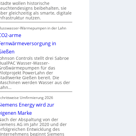
Städte wollen historische
Leuchtendesigns beibehalten, sie
aber gleichzeitig als smarte, digitale
Infrastruktur nutzen.
Flusswasser-Wärmepumpen in der Lahn
CO2-arme
Fernwärmeversorgung in
Gießen
Johnson Controls stellt drei Sabroe
DualPAC Wasser-Wasser-
Großwärmepumpen für das
Pilotprojekt PowerLahn der
Stadtwerke Gießen bereit. Die
Maschinen werden Wasser aus der
Lahn…
Schrittweise Umfirmierung 2026
Siemens Energy wird zur
eigenen Marke
Nach der Abspaltung von der
Siemens AG im Jahr 2020 und der
erfolgreichen Entwicklung des
Unternehmens beginnt Siemens