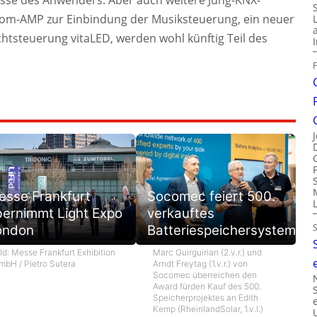
nisse des Anwenders. Aber auch weitere Jung-KNX-
oom-AMP zur Einbindung der Musiksteuerung, ein neuer
chtsteuerung vitaLED, werden wohl künftig Teil des
esse Frankfurt
Socomec feiert 500.
bernimmt Light Expo
verkauftes
ondon
Batteriespeichersystem
ld: Messe Frankfurt Exhibition
Marc Guirguirian (2.v.r.) und
mbH / Pietro Sutera
Arndt Freytag (1.v.r.) von
Socomec überreichen den
Award fürden Kauf des 500.
Speicherprojektes an Edith
Kemp (RheinlandSolar, 1.v.l.)