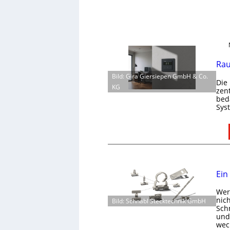
Rau
Bild: Gira Giersiepen GmbH & Co.
Die
KG
zen
bed
Sys
Ein
Wer 
nic
Bild: Schnabl Stecktechnik GmbH
Schn
und 
wec