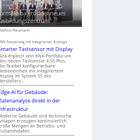
ormakaba eröffnet neues
usbildungszentrum
: Kathrin Heumann
KNX-Steuerung mit integrierter Anzeige
Smarter Tastsensor mit Display
Gira ergänzt sein KNX-Portfolio um
den neuen Tastsensor 4.55 Plus.
Die flexibel konfigurierbare
Bedieneinheit mit integriertem
Display im System 55 des
Herstellers…
Edge-AI für Gebäude:
Datenanalyse direkt in der
Infrastruktur
Moderne Gebäude und technische
Anlagen erzeugen kontinuierlich
große Mengen an Betriebs- und
Zustandsdaten.