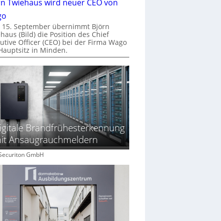
rn Twiehaus wird neuer CEO von
go
 15. September übernimmt Björn
haus (Bild) die Position des Chief
utive Officer (CEO) bei der Firma Wago
Hauptsitz in Minden.
igitale Brandfrühesterkennung
it Ansaugrauchmeldern
: Securiton GmbH