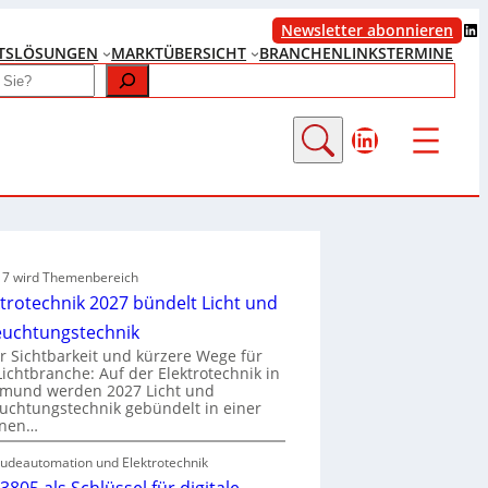
LinkedIn
Newsletter abonnieren
TS
LÖSUNGEN
MARKTÜBERSICHT
BRANCHENLINKS
TERMINE
LinkedIn
e 7 wird Themenbereich
ktrotechnik 2027 bündelt Licht und
euchtungstechnik
 Sichtbarkeit und kürzere Wege für
Lichtbranche: Auf der Elektrotechnik in
tmund werden 2027 Licht und
uchtungstechnik gebündelt in einer
enen…
udeautomation und Elektrotechnik
3805 als Schlüssel für digitale