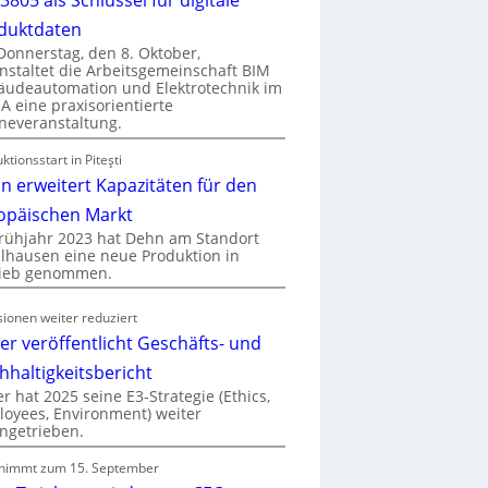
duktdaten
onnerstag, den 8. Oktober,
nstaltet die Arbeitsgemeinschaft BIM
udeautomation und Elektrotechnik im
 eine praxisorientierte
neveranstaltung.
ktionsstart in Piteşti
n erweitert Kapazitäten für den
opäischen Markt
rühjahr 2023 hat Dehn am Standort
hausen eine neue Produktion in
rieb genommen.
ionen weiter reduziert
er veröffentlicht Geschäfts- und
hhaltigkeitsbericht
r hat 2025 seine E3-Strategie (Ethics,
oyees, Environment) weiter
ngetrieben.
nimmt zum 15. September