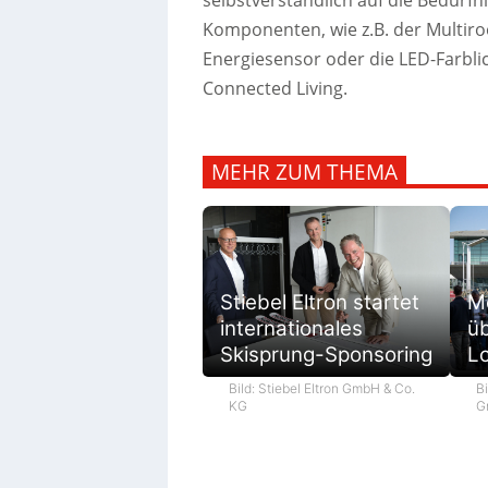
selbstverständlich auf die Bedürf
Komponenten, wie z.B. der Multir
Energiesensor oder die LED-Farbli
Connected Living.
MEHR ZUM THEMA
M
Stiebel Eltron startet
ü
internationales
L
Skisprung-Sponsoring
Bi
Bild: Stiebel Eltron GmbH & Co.
G
KG