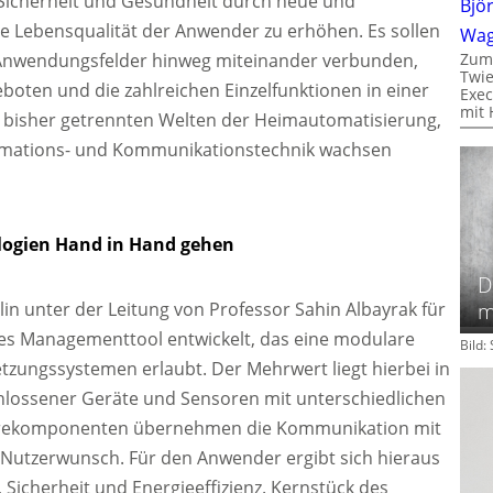
Sicherheit und Gesundheit durch neue und
Bjö
e Lebensqualität der Anwender zu erhöhen. Es sollen
Wa
 Anwendungsfelder hinweg miteinander verbunden,
Zum
Twie
boten und die zahlreichen Einzelfunktionen in einer
Exec
mit 
 bisher getrennten Welten der Heimautomatisierung,
ormations- und Kommunikationstechnik wachsen
logien Hand in Hand gehen
D
m
in unter der Leitung von Professor Sahin Albayrak für
des Managementtool entwickelt, das eine modulare
Bild
ungssystemen erlaubt. Der Mehrwert liegt hierbei in
lossener Geräte und Sensoren mit unterschiedlichen
arekomponenten übernehmen die Kommunikation mit
 Nutzerwunsch. Für den Anwender ergibt sich hieraus
Sicherheit und Energieeffizienz. Kernstück des