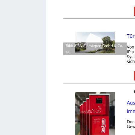
Tür
Bild: GIRA Giersiepen GmbH & Co.
Von
IP 
KG
Sys
sic
Aus
Imm
Der
Gew