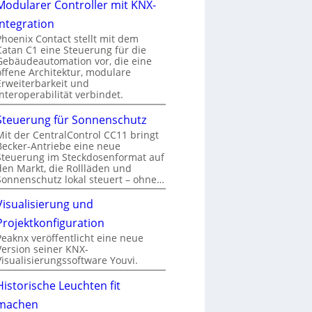
Modularer Controller mit KNX-
Integration
Phoenix Contact stellt mit dem
Catan C1 eine Steuerung für die
Gebäudeautomation vor, die eine
offene Architektur, modulare
Erweiterbarkeit und
Interoperabilität verbindet.
Steuerung für Sonnenschutz
Mit der CentralControl CC11 bringt
Becker-Antriebe eine neue
Steuerung im Steckdosenformat auf
den Markt, die Rollläden und
Sonnenschutz lokal steuert – ohne…
Visualisierung und
Projektkonfiguration
Peaknx veröffentlicht eine neue
Version seiner KNX-
Visualisierungssoftware Youvi.
Historische Leuchten fit
machen