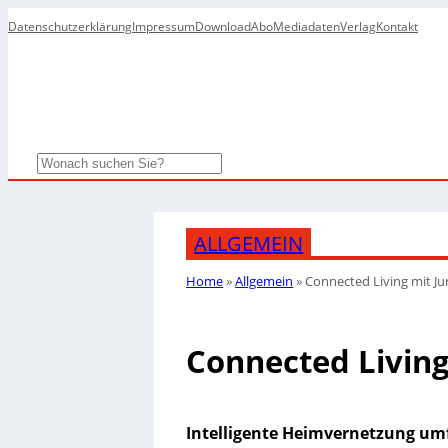
Datenschutzerklärung
Impressum
Download
Abo
Mediadaten
Verlag
Kontakt
Search
ALLGEMEIN
Home
»
Allgemein
»
Connected Living mit J
Connected Livin
Intelligente Heimvernetzung um