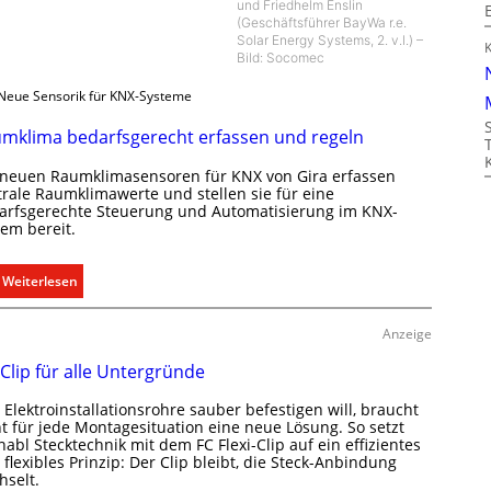
und Friedhelm Enslin
(Geschäftsführer BayWa r.e.
Solar Energy Systems, 2. v.l.) –
Bild: Socomec
Neue Sensorik für KNX-Systeme
mklima bedarfsgerecht erfassen und regeln
 neuen Raumklimasensoren für KNX von Gira erfassen
trale Raumklimawerte und stellen sie für eine
arfsgerechte Steuerung und Automatisierung im KNX-
tem bereit.
:
Weiterlesen
R
a
Anzeige
u
 Clip für alle Untergründe
m
k
Elektroinstallationsrohre sauber befestigen will, braucht
l
ht für jede Montagesituation eine neue Lösung. So setzt
i
abl Stecktechnik mit dem FC Flexi-Clip auf ein effizientes
flexibles Prinzip: Der Clip bleibt, die Steck-Anbindung
m
hselt.
a