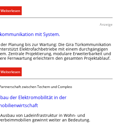
b
:
Weiterlesen
e
E
d
i
a
Anzeige
n
r
kommunikation mit System.
C
f
l
s
 der Planung bis zur Wartung: Die Gira Türkommunikation
i
g
unterstützt Elektrofachbetriebe mit einem durchgängigen
p
e
tem. Zentrale Projektierung, modulare Erweiterbarkeit und
here Fernwartung erleichtern den gesamten Projektablauf.
f
r
ü
e
r
c
:
Weiterlesen
a
h
T
l
t
ü
Partnerschaft zwischen Techem und Compleo
l
e
r
e
r
k
bau der Elektromobilität in der
U
f
o
obilienwirtschaft
n
a
m
t
s
m
 Ausbau von Ladeinfrastruktur in Wohn- und
e
s
u
erbeimmobilien gewinnt weiter an Bedeutung.
r
e
n