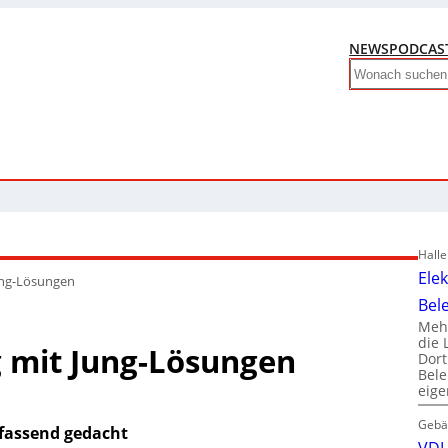
NEWS
PODCAS
Search
Hall
Ele
ung-Lösungen
Bel
Mehr
die 
g mit Jung-Lösungen
Dor
Bele
eig
Gebä
fassend gedacht
VDI 