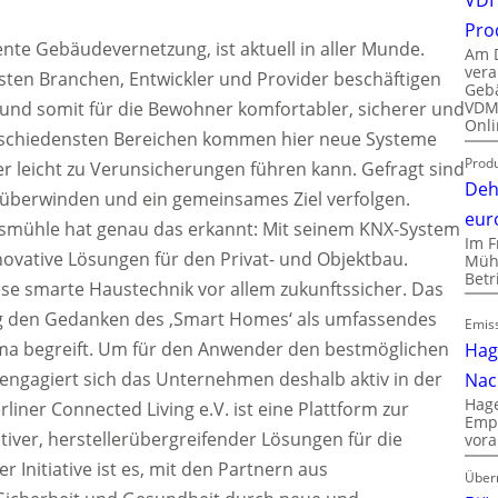
Pro
gente Gebäudevernetzung, ist aktuell in aller Munde.
Am D
vera
hsten Branchen, Entwickler und Provider beschäftigen
Gebä
VDMA
‘ und somit für die Bewohner komfortabler, sicherer und
Onli
erschiedensten Bereichen kommen hier neue Systeme
Produ
 leicht zu Verunsicherungen führen kann. Gefragt sind
Deh
n überwinden und ein gemeinsames Ziel verfolgen.
eur
smühle hat genau das erkannt: Mit seinem KNX-System
Im F
innovative Lösungen für den Privat- und Objektbau.
Mühl
Bet
se smarte Haustechnik vor allem zukunftssicher. Das
g den Gedanken des ‚Smart Homes‘ als umfassendes
Emiss
a begreift. Um für den Anwender den bestmöglichen
Hag
engagiert sich das Unternehmen deshalb aktiv in der
Nac
Hage
erliner Connected Living e.V. ist eine Plattform zur
Empl
iver, herstellerübergreifender Lösungen für die
vora
r Initiative ist es, mit den Partnern aus
Über