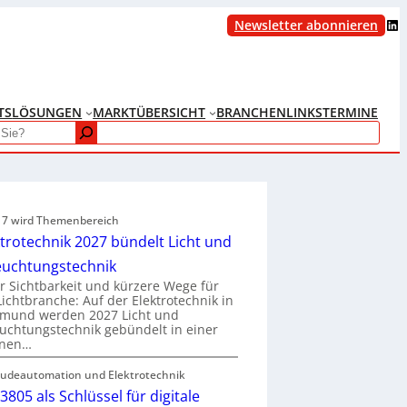
LinkedIn
Newsletter abonnieren
TS
LÖSUNGEN
MARKTÜBERSICHT
BRANCHENLINKS
TERMINE
e 7 wird Themenbereich
ktrotechnik 2027 bündelt Licht und
euchtungstechnik
 Sichtbarkeit und kürzere Wege für
Lichtbranche: Auf der Elektrotechnik in
tmund werden 2027 Licht und
uchtungstechnik gebündelt in einer
enen…
udeautomation und Elektrotechnik
3805 als Schlüssel für digitale