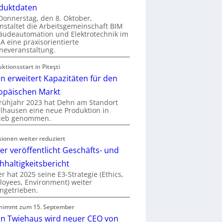
duktdaten
onnerstag, den 8. Oktober,
nstaltet die Arbeitsgemeinschaft BIM
udeautomation und Elektrotechnik im
 eine praxisorientierte
neveranstaltung.
ktionsstart in Piteşti
n erweitert Kapazitäten für den
opäischen Markt
rühjahr 2023 hat Dehn am Standort
hausen eine neue Produktion in
rieb genommen.
sionen weiter reduziert
er veröffentlicht Geschäfts- und
hhaltigkeitsbericht
r hat 2025 seine E3-Strategie (Ethics,
oyees, Environment) weiter
ngetrieben.
nimmt zum 15. September
rn Twiehaus wird neuer CEO von