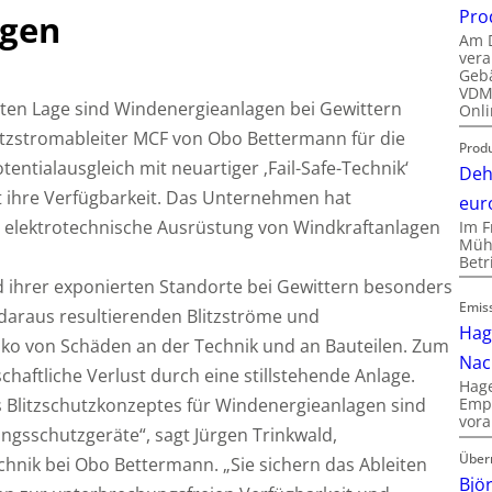
Pro
agen
Am D
vera
Gebä
VDMA
ten Lage sind Windenergieanlagen bei Gewittern
Onli
itzstromableiter MCF von Obo Bettermann für die
Produ
entialausgleich mit neuartiger ‚Fail-Safe-Technik‘
Deh
t ihre Verfügbarkeit. Das Unternehmen hat
eur
 elektrotechnische Ausrüstung von Windkraftanlagen
Im F
Mühl
Bet
 ihrer exponierten Standorte bei Gewittern besonders
Emis
 daraus resultierenden Blitzströme und
Hag
ko von Schäden an der Technik und an Bauteilen. Zum
Nac
chaftliche Verlust durch eine stillstehende Anlage.
Hage
s Blitzschutzkonzeptes für Windenergieanlagen sind
Empl
vora
gsschutzgeräte“, sagt Jürgen Trinkwald,
Über
nik bei Obo Bettermann. „Sie sichern das Ableiten
Bjö