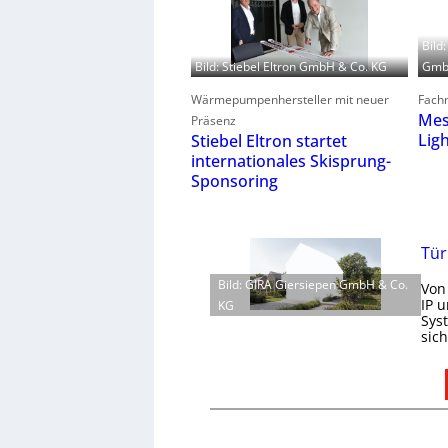
Bild
GmbH
Bild: Stiebel Eltron GmbH & Co. KG
Fachm
Wärmepumpenhersteller mit neuer
Mes
Präsenz
Lig
Stiebel Eltron startet
internationales Skisprung-
Sponsoring
Tür
Bild: GIRA Giersiepen GmbH & Co.
Von
IP 
KG
Sys
sic