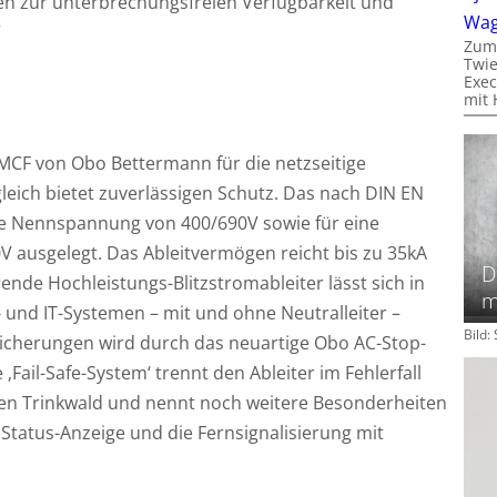
en zur unterbrechungsfreien Verfügbarkeit und
Wa
“
Zum
Twie
Exec
mit 
 MCF von Obo Bettermann für die netzseitige
eich bietet zuverlässigen Schutz. Das nach DIN EN
ine Nennspannung von 400/690V sowie für eine
ausgelegt. Das Ableitvermögen reicht bis zu 35kA
D
erende Hochleistungs-Blitzstromableiter lässt sich in
m
und IT-Systemen – mit und ohne Neutralleiter –
Bild
sicherungen wird durch das neuartige Obo AC-Stop-
‚Fail-Safe-System‘ trennt den Ableiter im Fehlerfall
gen Trinkwald und nennt noch weitere Besonderheiten
 Status-Anzeige und die Fernsignalisierung mit