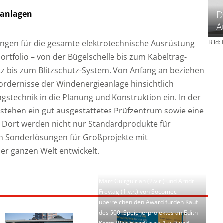
tanlagen
D
A
gen für die gesamte elektrotechnische Ausrüstung
Bild
rtfolio – von der Bügelschelle bis zum Kabeltrag-
 bis zum Blitzschutz-System. Von Anfang an beziehen
fordernisse der Windenergieanlage hinsichtlich
gstechnik in die Planung und Konstruktion ein. In der
tehen ein gut ausgestattetes Prüfzentrum sowie eine
 Dort werden nicht nur Standardprodukte für
h Sonderlösungen für Großprojekte mit
r ganzen Welt entwickelt.
Marc Guirguirian (2.v.r.) und Arndt
Freytag (1.v.r.) von Socomec
überreichen den Award fürden Kauf
des 500. Speicherprojektes an Edith
Kemp (RheinlandSolar, 1.v.l.) und