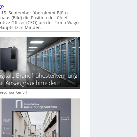
go
 15. September übernimmt Björn
haus (Bild) die Position des Chief
utive Officer (CEO) bei der Firma Wago
Hauptsitz in Minden.
igitale Brandfrühesterkennung
it Ansaugrauchmeldern
: Securiton GmbH