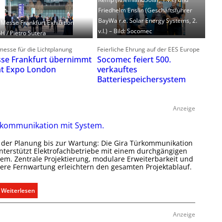
Friedhelm Enslin (Geschäftsführer
BayWa r.e. Solar Energy Systems, 2.
: Messe Frankfurt Exhibition
v.l.) – Bild: Socomec
 / Pietro Sutera
esse für die Lichtplanung
Feierliche Ehrung auf der EES Europe
se Frankfurt übernimmt
Socomec feiert 500.
ht Expo London
verkauftes
Batteriespeichersystem
Anzeige
kommunikation mit System.
 der Planung bis zur Wartung: Die Gira Türkommunikation
unterstützt Elektrofachbetriebe mit einem durchgängigen
tem. Zentrale Projektierung, modulare Erweiterbarkeit und
here Fernwartung erleichtern den gesamten Projektablauf.
:
Weiterlesen
T
ü
Anzeige
r