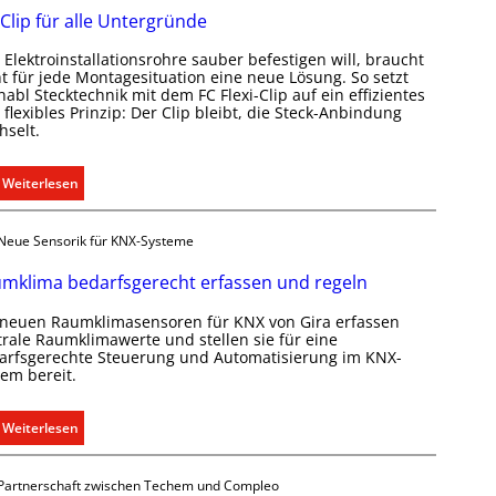
 Clip für alle Untergründe
k
o
Elektroinstallationsrohre sauber befestigen will, braucht
m
ht für jede Montagesituation eine neue Lösung. So setzt
m
abl Stecktechnik mit dem FC Flexi-Clip auf ein effizientes
flexibles Prinzip: Der Clip bleibt, die Steck-Anbindung
u
hselt.
n
i
:
Weiterlesen
k
E
a
i
t
Neue Sensorik für KNX-Systeme
n
i
C
o
mklima bedarfsgerecht erfassen und regeln
l
n
 neuen Raumklimasensoren für KNX von Gira erfassen
i
m
trale Raumklimawerte und stellen sie für eine
p
i
arfsgerechte Steuerung und Automatisierung im KNX-
f
t
tem bereit.
ü
S
r
y
:
Weiterlesen
a
s
R
l
t
a
l
Partnerschaft zwischen Techem und Compleo
e