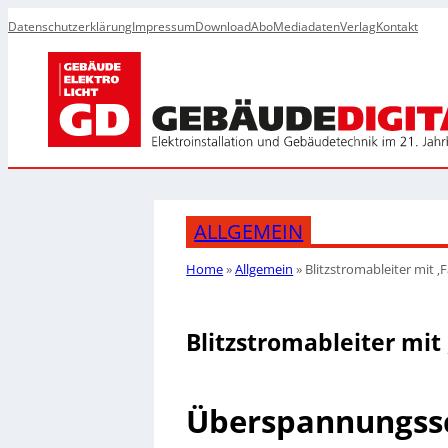
Datenschutzerklärung
Impressum
Download
Abo
Mediadaten
Verlag
Kontakt
ALLGEMEIN
Home
»
Allgemein
»
Blitzstromableiter mit ‚F
Blitzstromableiter mit 
Überspannungssc