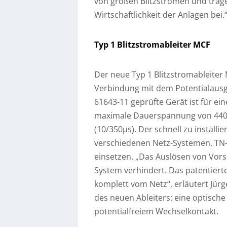
von großen Blitzströmen und trag
Wirtschaftlichkeit der Anlagen bei.
Typ 1 Blitzstromableiter MCF
Der neue Typ 1 Blitzstromableiter
Verbindung mit dem Potentialausgl
61643-11 geprüfte Gerät ist für e
maximale Dauerspannung von 440V 
(10/350µs). Der schnell zu installi
verschiedenen Netz-Systemen, TN- 
einsetzen. „Das Auslösen von Vor
System verhindert. Das patentierte 
komplett vom Netz“, erläutert Jür
des neuen Ableiters: eine optische
potentialfreiem Wechselkontakt.