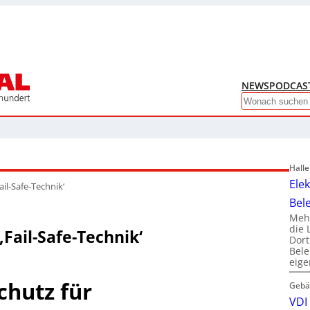
NEWS
PODCAS
Search
Hall
Ele
ail-Safe-Technik‘
Bel
Mehr
die 
‚Fail-Safe-Technik‘
Dor
Bele
eig
hutz für
Gebä
VDI 