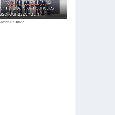
ormakaba eröffnet neues
usbildungszentrum
: Kathrin Heumann