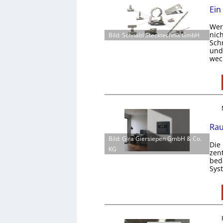
Ein
Wer 
nic
Bild: Schnabl Stecktechnik GmbH
Schn
und 
wec
Rau
Bild: Gira Giersiepen GmbH & Co.
Die
KG
zen
bed
Sys