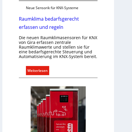
ü
Neue Sensorik für KNX-Systeme
r
a
Raumklima bedarfsgerecht
l
erfassen und regeln
l
e
Die neuen Raumklimasensoren für KNX
U
von Gira erfassen zentrale
Raumklimawerte und stellen sie für
n
eine bedarfsgerechte Steuerung und
t
Automatisierung im KNX-System bereit.
e
r
:
Weiterlesen
g
R
r
a
ü
u
n
m
d
k
e
l
i
m
a