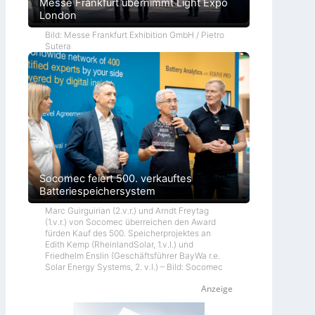
Messe Frankfurt übernimmt Light Expo
London
Bild: Messe Frankfurt Exhibition GmbH / Pietro
Sutera
Socomec feiert 500. verkauftes
Batteriespeichersystem
Marc Guirguirian (2.v.r.) und Arndt Freytag
(1.v.r.) von Socomec überreichen den Award
fürden Kauf des 500. Speicherprojektes an
Edith Kemp (RheinlandSolar, 1.v.l.) und
Friedhelm Enslin (Geschäftsführer BayWa r.e.
Solar Energy Systems, 2. v.l.) – Bild: Socomec
Anzeige