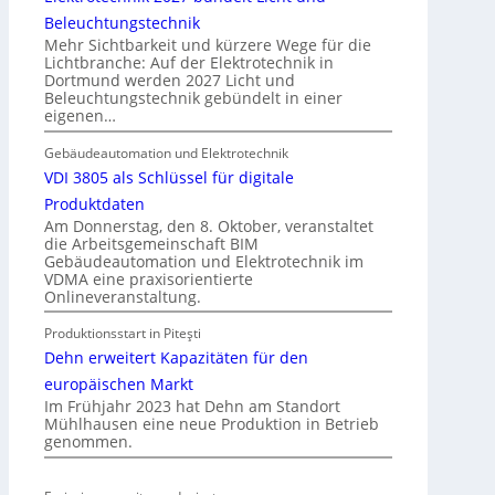
a
u
Beleuchtungstechnik
u
n
Mehr Sichtbarkeit und kürzere Wege für die
d
Lichtbranche: Auf der Elektrotechnik in
d
Dortmund werden 2027 Licht und
e
r
Beleuchtungstechnik gebündelt in einer
r
e
eigenen…
E
g
l
Gebäudeautomation und Elektrotechnik
e
e
VDI 3805 als Schlüssel für digitale
l
k
n
Produktdaten
t
Am Donnerstag, den 8. Oktober, veranstaltet
die Arbeitsgemeinschaft BIM
r
Gebäudeautomation und Elektrotechnik im
o
VDMA eine praxisorientierte
m
Onlineveranstaltung.
o
Produktionsstart in Piteşti
b
Dehn erweitert Kapazitäten für den
i
l
europäischen Markt
Im Frühjahr 2023 hat Dehn am Standort
i
Mühlhausen eine neue Produktion in Betrieb
t
genommen.
ä
t