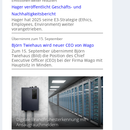
Emissionen weiter reduziert
i
Hager veröffentlicht Geschäfts- und
n
d
Nachhaltigkeitsbericht
e
Hager hat 2025 seine E3-Strategie (Ethics,
Employees, Environment) weiter
r
vorangetrieben.
I
m
Übernimmt zum 15. September
m
Björn Twiehaus wird neuer CEO von Wago
o
Zum 15. September übernimmt Björn
Twiehaus (Bild) die Position des Chief
b
Executive Officer (CEO) bei der Firma Wago mit
i
Hauptsitz in Minden.
l
i
e
n
w
i
r
t
s
Digitale Brandfrühesterkennung mit
c
Ansaugrauchmeldern
h