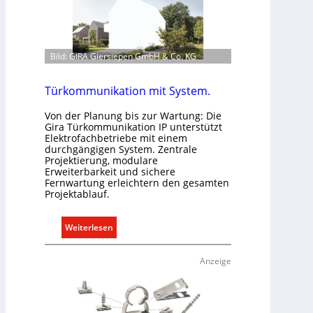
Bild: GIRA Giersiepen GmbH & Co. KG
Türkommunikation mit System.
Von der Planung bis zur Wartung: Die
Gira Türkommunikation IP unterstützt
Elektrofachbetriebe mit einem
durchgängigen System. Zentrale
Projektierung, modulare
Erweiterbarkeit und sichere
Fernwartung erleichtern den gesamten
Projektablauf.
:
Weiterlesen
T
ü
Anzeige
r
k
o