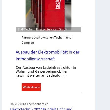
b
e
d
a
r
f
Bild: Techem Energy Services GmbH
s
g
Partnerschaft zwischen Techem und
e
Compleo
r
Ausbau der Elektromobilität in der
e
c
Immobilienwirtschaft
h
t
Der Ausbau von Ladeinfrastruktur in
Wohn- und Gewerbeimmobilien
e
gewinnt weiter an Bedeutung.
r
f
:
Weiterlesen
a
A
s
u
s
s
e
Halle 7 wird Themenbereich
b
n
Elektrotechnik 2027 bündelt Licht und