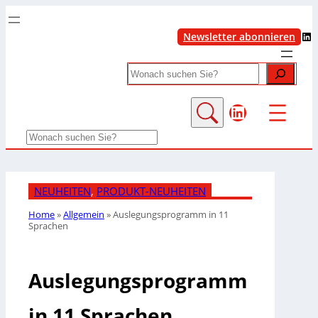
LinkedIn
Newsletter abonnieren
Search
LinkedIn
Search
NEUHEITEN
, 
PRODUKT-NEUHEITEN
Home
»
Allgemein
»
Auslegungsprogramm in 11
Sprachen
Auslegungsprogramm
in 11 Sprachen