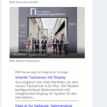
Bild: Securiton GmbH
a
f
t
Dormakaba eröffnet neues
Ausbildungszentrum
Bild: Kathrin Heumann
KNX-Steuerung mit integrierter Anzeige
Smarter Tastsensor mit Display
Gira ergänzt sein KNX-Portfolio um den
neuen Tastsensor 4.55 Plus. Die flexibel
konfigurierbare Bedieneinheit mit
integriertem Display im System 55 des
Herstellers…
Edge-AI für Gebäude: Datenanalyse