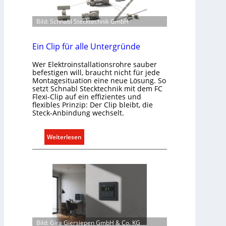
m
m
Bild: Schnabl Stecktechnik GmbH
u
n
i
Ein Clip für alle Untergründe
k
Wer Elektroinstallationsrohre sauber
a
befestigen will, braucht nicht für jede
t
Montagesituation eine neue Lösung. So
i
setzt Schnabl Stecktechnik mit dem FC
Flexi-Clip auf ein effizientes und
o
flexibles Prinzip: Der Clip bleibt, die
n
Steck-Anbindung wechselt.
m
i
:
Weiterlesen
t
E
S
i
y
n
s
C
t
l
e
i
m
p
.
f
Bild: Gira Giersiepen GmbH & Co. KG