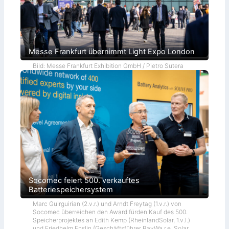
Messe Frankfurt übernimmt Light Expo London
Bild: Messe Frankfurt Exhibition GmbH / Pietro Sutera
Socomec feiert 500. verkauftes
Batteriespeichersystem
Marc Guirguirian (2.v.r.) und Arndt Freytag (1.v.r.) von
Socomec überreichen den Award fürden Kauf des 500.
Speicherprojektes an Edith Kemp (RheinlandSolar, 1.v.l.)
und Friedhelm Enslin (Geschäftsführer BayWa r.e. Solar