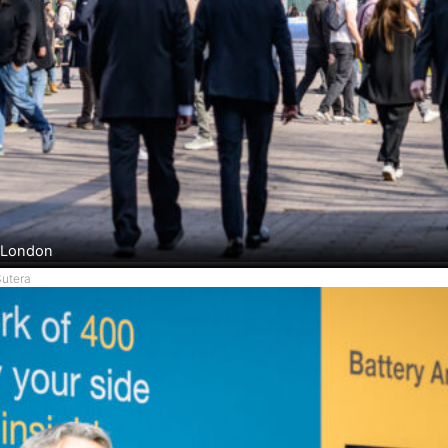
o London
Sutera