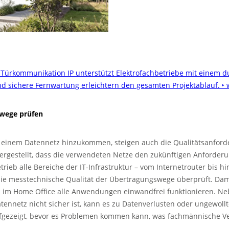
 Türkommunikation IP unterstützt Elektrofachbetriebe mit einem 
nd sichere Fernwartung erleichtern den gesamten Projektablauf.
‣ 
swege prüfen
einem Datennetz hinzukommen, steigen auch die Qualitätsanforde
hergestellt, dass die verwendeten Netze den zukünftigen Anforder
betrieb alle Bereiche der IT-Infrastruktur – vom Internetrouter bis
ie messtechnische Qualität der Übertragungswege überprüft. Dami
uch im Home Office alle Anwendungen einwandfrei funktionieren. N
atennetz nicht sicher ist, kann es zu Datenverlusten oder ungewol
fgezeigt, bevor es Problemen kommen kann, was fachmännische V