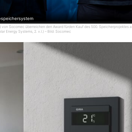
iespeichersystem
v.r.) von Socomec überreichen den Award fürden Kauf des 500. Speicherprojektes an
lar Energy Systems, 2. v.l.) – Bild: Socomec