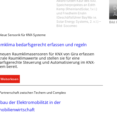
Award fürden Kauf des 500.
Speicherprojektes an Edith
D
Kemp (RheinlandSolar, 1.v.l.)
A
und Friedhelm Enslin
(Geschäftsführer BayWa r.e.
Solar Energy Systems, 2. v.l.) –
Bild
Bild: Socomec
Neue Sensorik für KNX-Systeme
mklima bedarfsgerecht erfassen und regeln
 neuen Raumklimasensoren für KNX von Gira erfassen
trale Raumklimawerte und stellen sie für eine
arfsgerechte Steuerung und Automatisierung im KNX-
tem bereit.
:
Weiterlesen
R
a
Partnerschaft zwischen Techem und Compleo
u
m
bau der Elektromobilität in der
k
obilienwirtschaft
l