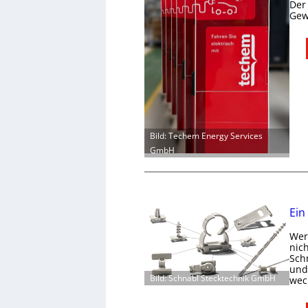
Der
Gew
Bild: Techem Energy Services
GmbH
Ein
Wer 
nic
Schn
und 
Bild: Schnabl Stecktechnik GmbH
wec