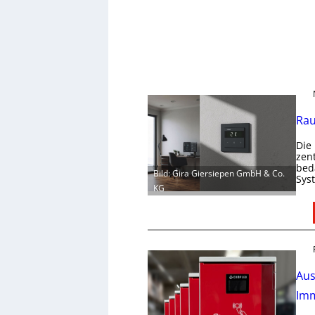
Rau
Die
zen
bed
Bild: Gira Giersiepen GmbH & Co.
Sys
KG
Aus
Imm