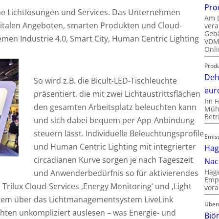
Pro
eine Lichtlösungen und Services. Das Unternehmen
Am D
digitalen Angeboten, smarten Produkten und Cloud-
vera
Gebä
men Industrie 4.0, Smart City, Human Centric Lighting
VDMA
Onli
Produ
Deh
So wird z.B. die Bicult-LED-Tischleuchte
eur
präsentiert, die mit zwei Lichtaustrittsflächen
Im F
den gesamten Arbeitsplatz beleuchten kann
Mühl
Bet
und sich dabei bequem per App-Anbindung
steuern lässt. Individuelle Beleuchtungsprofile
Emis
und Human Centric Lighting mit integrierter
Hag
circadianen Kurve sorgen je nach Tageszeit
Nac
Hage
und Anwenderbedürfnis so für aktivierendes
Empl
Trilux Cloud-Services ‚Energy Monitoring‘ und ‚Light
vora
dem über das Lichtmanagementsystem LiveLink
Über
hten unkompliziert auslesen – was Energie- und
Bjö