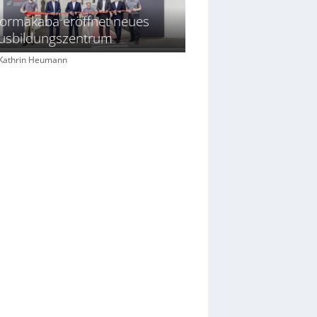
ormakaba eröffnet neues
usbildungszentrum
: Kathrin Heumann