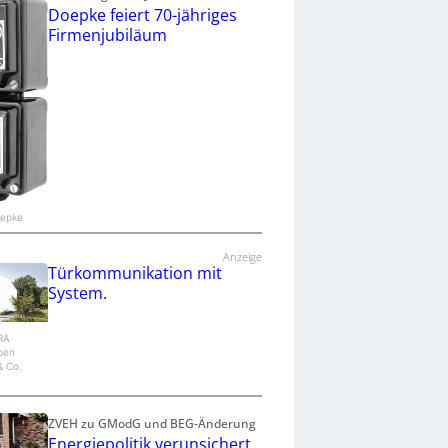
Doepke feiert 70-jähriges
Firmenjubiläum
oepke
Anzeige
Türkommunikation mit
System.
IRA
epen
 Co.
ZVEH zu GModG und BEG-Änderung
Energiepolitik verunsichert