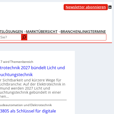
LinkedIn
Newsletter abonnieren
TS
LÖSUNGEN
MARKTÜBERSICHT
BRANCHENLINKS
TERMINE
e 7 wird Themenbereich
ktrotechnik 2027 bündelt Licht und
euchtungstechnik
 Sichtbarkeit und kürzere Wege für
Lichtbranche: Auf der Elektrotechnik in
tmund werden 2027 Licht und
uchtungstechnik gebündelt in einer
enen…
udeautomation und Elektrotechnik
3805 als Schlüssel für digitale