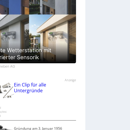
te Wetterstation mit
rierter Sensorik
Theben AG
Anzeige
Ein Clip für alle
Untergründe
l
echni
H
Gründung am 3. Januar 1956