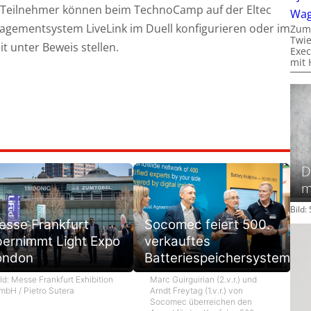
 Teilnehmer können beim TechnoCamp auf der Eltec
Wa
nagementsystem LiveLink im Duell konfigurieren oder im
Zum
Twie
t unter Beweis stellen.
Exec
mit 
D
m
Bild
esse Frankfurt
Socomec feiert 500.
bernimmt Light Expo
verkauftes
ondon
Batteriespeichersystem
ld: Messe Frankfurt Exhibition
Marc Guirguirian (2.v.r.) und
mbH / Pietro Sutera
Arndt Freytag (1.v.r.) von
Socomec überreichen den