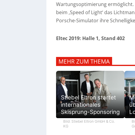
Wartungsoptimierung ermöglicht.
beim ‚Speed of Light‘ das Lichtma
Porsche-Simulator ihre Schnelligkei
Eltec 2019: Halle 1, Stand 402
MEHR ZUM THEMA
M
Stiebel Eltron startet
ü
internationales
L
Skisprung-Sponsoring
Bi
Bild: Stiebel Eltron GmbH & Co.
G
KG