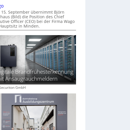
go
 15. September übernimmt Björn
haus (Bild) die Position des Chief
utive Officer (CEO) bei der Firma Wago
Hauptsitz in Minden.
igitale Brandfrühesterkennung
it Ansaugrauchmeldern
: Securiton GmbH