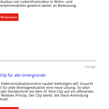
i
 Ausbau von Ladeinfrastruktur in Wohn- und
m
erbeimmobilien gewinnt weiter an Bedeutung.
a
b
:
Weiterlesen
e
A
d
u
a
s
r
b
f
a
s
u
g
d
e
e
r
r
e
Anzeige
E
c
l
 Clip für alle Untergründe
h
e
t
Elektroinstallationsrohre sauber befestigen will, braucht
k
e
ht für jede Montagesituation eine neue Lösung. So setzt
t
abl Stecktechnik mit dem FC Flexi-Clip auf ein effizientes
r
r
flexibles Prinzip: Der Clip bleibt, die Steck-Anbindung
f
o
hselt.
a
m
s
o