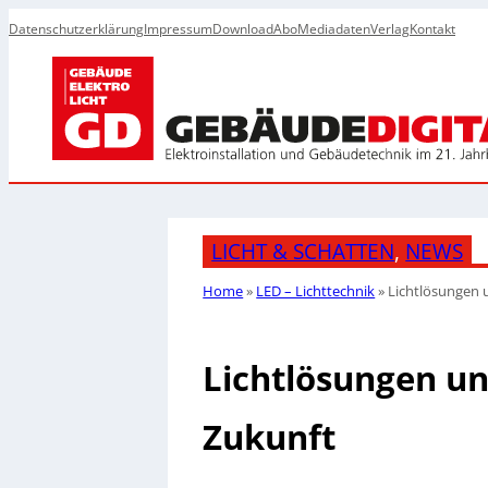
Datenschutzerklärung
Impressum
Download
Abo
Mediadaten
Verlag
Kontakt
LICHT & SCHATTEN
, 
NEWS
Home
»
LED – Lichttechnik
»
Lichtlösungen u
Lichtlösungen und
Zukunft