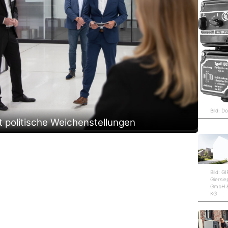
Bild: D
politische Weichenstellungen
Bild: G
Giersi
GmbH &
KG