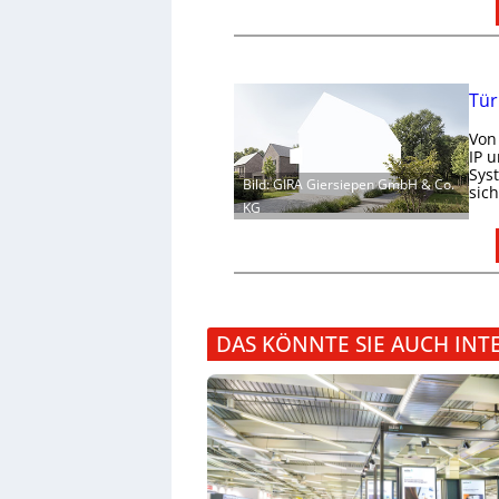
Tür
Von
IP 
Sys
Bild: GIRA Giersiepen GmbH & Co.
sic
KG
DAS KÖNNTE SIE AUCH INT