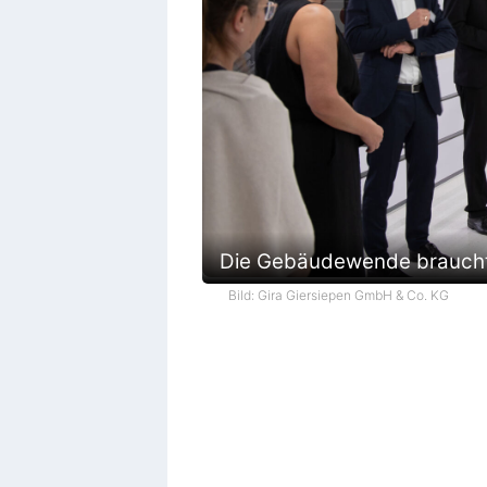
Die Gebäudewende braucht 
Bild: Gira Giersiepen GmbH & Co. KG