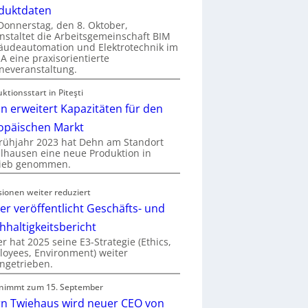
duktdaten
onnerstag, den 8. Oktober,
nstaltet die Arbeitsgemeinschaft BIM
udeautomation und Elektrotechnik im
 eine praxisorientierte
neveranstaltung.
ktionsstart in Piteşti
n erweitert Kapazitäten für den
opäischen Markt
rühjahr 2023 hat Dehn am Standort
hausen eine neue Produktion in
rieb genommen.
sionen weiter reduziert
er veröffentlicht Geschäfts- und
hhaltigkeitsbericht
r hat 2025 seine E3-Strategie (Ethics,
oyees, Environment) weiter
ngetrieben.
nimmt zum 15. September
rn Twiehaus wird neuer CEO von