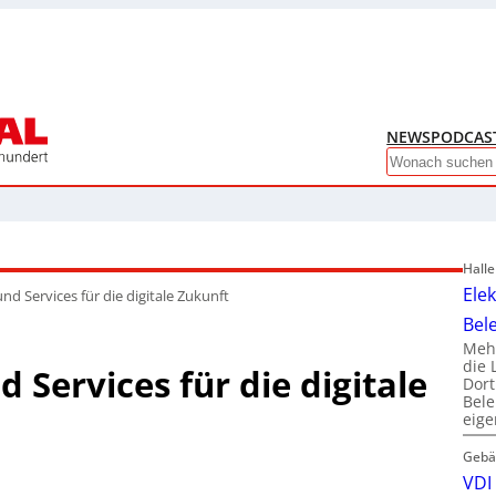
NEWS
PODCAS
Search
Hall
Ele
nd Services für die digitale Zukunft
Bel
Mehr
die 
 Services für die digitale
Dor
Bele
eig
Gebä
VDI 