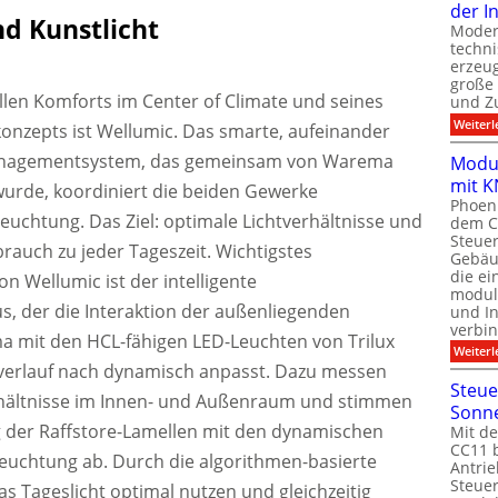
der I
d Kunstlicht
Moder
techn
erzeug
große
ellen Komforts im Center of Climate und seines
und Z
Weiterl
nzepts ist Wellumic. Das smarte, aufeinander
nagementsystem, das gemeinsam von Warema
Modul
mit K
 wurde, koordiniert die beiden Gewerke
Phoeni
uchtung. Das Ziel: optimale Lichtverhältnisse und
dem C
Steuer
rauch zu jeder Tageszeit. Wichtigstes
Gebäu
die ei
n Wellumic ist der intelligente
modula
, der die Interaktion der außenliegenden
und In
verbin
a mit den HCL-fähigen LED-Leuchten von Trilux
Weiterl
verlauf nach dynamisch anpasst. Dazu messen
Steue
rhältnisse im Innen- und Außenraum und stimmen
Sonn
ung der Raffstore-Lamellen mit den dynamischen
Mit de
CC11 b
euchtung ab. Durch die algorithmen-basierte
Antrie
Steue
as Tageslicht optimal nutzen und gleichzeitig