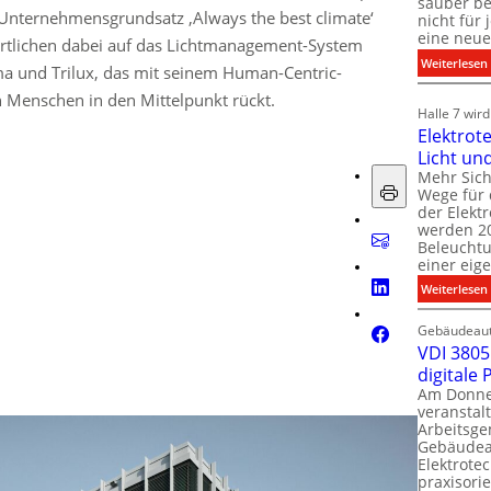
sauber be
 Unternehmensgrundsatz ‚Always the best climate‘
nicht für
eine neue
ortlichen dabei auf das Lichtmanagement-System
:
Weiterlesen
 und Trilux, das mit seinem Human-Centric-
 Menschen in den Mittelpunkt rückt.
i
i
Halle 7 wir
Elektrot
Licht un
l
t
Mehr Sich
i
Wege für 
i
der Elekt
werden 20
f
Beleuchtu
einer eig
i
:
Weiterlesen
t
l
Gebäudeaut
l
l
VDI 3805 
digitale
t
Am Donner
t
veranstalt
t
Arbeitsge
.
Gebäudea
t
Elektrote
praxisorie