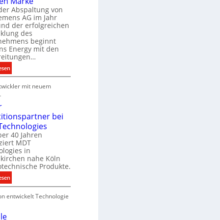
en Marke
B
der Abspaltung von
d
e
iemens AG im Jahr
nd der erfolgreichen
g
cklung des
e
nehmens beginnt
u
ns Energy mit den
c
a
reitungen…
h
:
esen
e
S
u
P
wickler mit neuem
i
n
r
e
r
g
o
m
r
s
d
e
titionspartner bei
u
n
Technologies
e
k
s
ber 40 Jahren
c
ziert MDT
E
h
d
logies in
n
n
skirchen nahe Köln
a
e
otechnische Produkte.
r
k
e
:
esen
g
n
N
y
on entwickelt Technologie
e
w
u
i
e
le
r