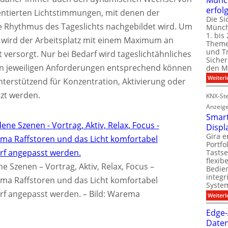
erfol
entierten Lichtstimmungen, mit denen der
Die Si
e Rhythmus des Tageslichts nachgebildet wird. Um
Münch
1. bis 
, wird der Arbeitsplatz mit einem Maximum an
Theme
und T
 versorgt. Nur bei Bedarf wird tageslichtähnliches
Sicher
en jeweiligen Anforderungen entsprechend können
den Mi
Weiterl
nterstützend für Konzentration, Aktivierung oder
zt werden.
KNX-Ste
Anzeig
Smart
Displ
Gira e
Portf
Tastse
flexib
e Szenen – Vortrag, Aktiv, Relax, Focus –
Bedien
integr
ma Raffstoren und das Licht komfortabel
System
rf angepasst werden.
–
Bild: Warema
Weiterl
Edge-
Daten