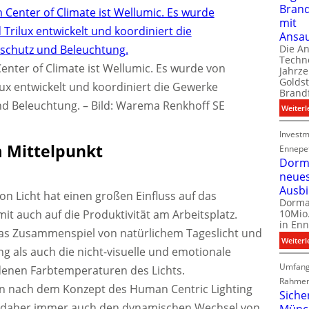
Bran
mit
Ansa
Die A
Techno
Center of Climate ist Wellumic. Es wurde von
Jahrze
Goldst
x entwickelt und koordiniert die Gewerke
Brand
d Beleuchtung.
–
Bild: Warema Renkhoff SE
Weiterl
Investm
 Mittelpunkt
Ennepe
Dorma
neue
Ausb
on Licht hat einen großen Einfluss auf das
Dorma
t auch auf die Produktivität am Arbeitsplatz.
10Mio.
in Enn
as Zusammenspiel von natürlichem Tageslicht und
Weiterl
g als auch die nicht-visuelle und emotionale
Umfang
denen Farbtemperaturen des Lichts.
Rahmen
n nach dem Konzept des Human Centric Lighting
Siche
n daher immer auch den dynamischen Wechsel von
Münc