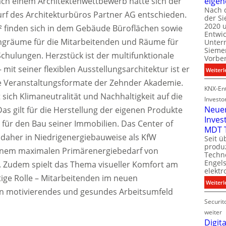
ch einem Architektenwettbewerb hatte sich der
eigen
Nach 
rf des Architekturbüros Partner AG entschieden.
der S
i
2020 u
l
² finden sich in dem Gebäude Büroflächen sowie
Entwi
i
ngräume für die Mitarbeitenden und Räume für
Unter
t
Sieme
Schulungen. Herzstück ist der multifunktionale
Vorbe
l
it seiner flexiblen Ausstellungsarchitektur ist er
Weiterl
t
ne Veranstaltungsformate der Zehnder Akademie.
KNX-Ent
ich Klimaneutralität und Nachhaltigkeit auf die
Investo
Neue
as gilt für die Herstellung der eigenen Produkte
Inves
t
für den Bau seiner Immobilien. Das Center of
MDT 
 daher in Niedrigenergiebauweise als KfW
Seit ü
t
produ
 einem maximalen Primärenergiebedarf von
Techno
Engel
. Zudem spielt das Thema visueller Komfort am
i
elektr
t
tige Rolle – Mitarbeitenden im neuen
Weiterl
in motivierendes und gesundes Arbeitsumfeld
Securit
weiter
Digita