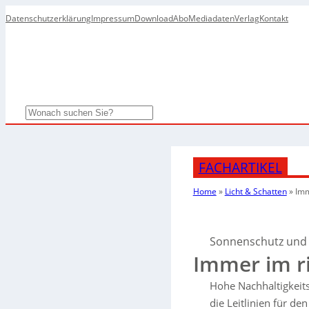
Datenschutzerklärung
Impressum
Download
Abo
Mediadaten
Verlag
Kontakt
Search
FACHARTIKEL
Home
»
Licht & Schatten
»
Imm
Sonnenschutz und
Immer im ri
Hohe Nachhaltigkeit
die Leitlinien für d