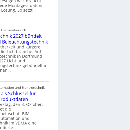
festigen will, braucht
o
 jede Montagesituation
m
 Lösung. So setzt…
m
u
E
n
d Themenbereich
n
k
echnik 2027 bündelt
C
a
d Beleuchtungstechnik
tbarkeit und kürzere
die Lichtbranche: Auf
p
rotechnik in Dortmund
o
27 Licht und
n
ngstechnik gebündelt in
ü
m
enen…
r
a
E
S
omation und Elektrotechnik
y
als Schlüssel für
e
e
s
 Produktdaten
k
U
stag, den 8. Oktober,
n
e
et die
r
m
meinschaft BIM
o
e
utomation und
r
chnik im VDMA eine
e
g
ntierte