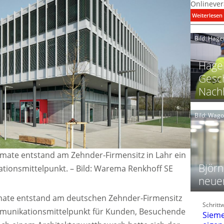
Onlinever
:
Weiterlesen
i
Bild: Hage
I
Hager
Gesch
Nachh
l
Bild: Wag
l
t
l
imate entstand am Zehnder-Firmensitz in Lahr ein
i
Björn
ionsmittelpunkt. – Bild: Warema Renkhoff SE
neue
t
l
imate entstand am deutschen Zehnder-Firmensitz
Schritt
f
mmunikationsmittelpunkt für Kunden, Besuchende
Sieme