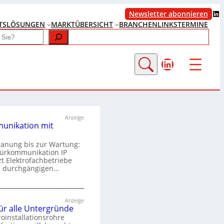
LinkedIn
Newsletter abonnieren
TS
LÖSUNGEN
MARKTÜBERSICHT
BRANCHENLINKS
TERMINE
LinkedIn
Anzeige
unikation mit
lanung bis zur Wartung:
Türkommunikation IP
zt Elektrofachbetriebe
m durchgängigen…
T
ü
Anzeige
für alle Untergründe
r
roinstallationsrohre
k