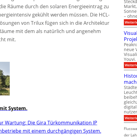
Steck
 die Räume durch den solaren Energieeintrag zu
Markt,
Sonnen
nergieintensiv gekühlt werden müssen. Die HCL-
– ohn
sungen von Trilux fügen sich in die Architektur
Weiterl
e Räume mit dem als natürlich und angenehm
Visua
Proje
ht mit.
Peaknx
neue V
Visual
Youvi.
Weiterl
Histo
mach
Städte
Leuch
beibeh
gleich
digita
it System.
nutze
Weiterl
ur Wartung: Die Gira Türkommunikation IP
Flussw
chbetriebe mit einem durchgängigen System.
der Lah