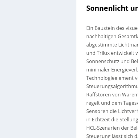
Sonnenlicht un
Ein Baustein des visu
nachhaltigen Gesamtko
abgestimmte Lichtma
und Trilux entwickelt
Sonnenschutz und Bele
minimaler Energieverb
Technologieelement vo
Steuerungsalgorithmus
Raffstoren von Warem
regelt und dem Tages
Sensoren die Lichtve
in Echtzeit die Stell
HCL-Szenarien der Bel
Steuerung lässt sich d