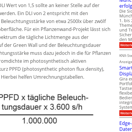
LI Wert von 1,5 sollte an keiner Stelle auf der
erfol
Die Si
erden. Ein DLI von 2 entspricht mit den
Münch
1. bis 
Beleuchtungsstärke von etwa 2500lx über zwölf
Theme
berfläche. Für ein Pflanzenwand-Projekt lässt sich
und T
Sicher
ektrum die tägliche Lichtmenge aus der
den Mi
uf der Green Wall und der Beleuchtungsdauer
Weiterl
htungsstärke muss dazu jedoch in die für Pflanzen
KNX-Ste
romdichte im photosynthetisch aktiven
Anzeig
Smart
urz PPFD (photosynthetic photon flux density),
Displ
Hierbei helfen Umrechnungstabellen.
Gira e
Portf
Tastse
flexib
Bedien
integr
System
Weiterl
Edge-
Daten