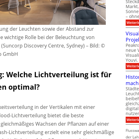
Steck
Markt,
Sonnen
– ohn
Weiterl
ung der Leuchten sowie der Abstand zur
Visua
e wichtige Rolle bei der Beleuchtung von
Proje
Peaknx
 (Suncorp Discovery Centre, Sydney)
–
Bild: ©
neue V
rco GmbH
Visual
Youvi.
Weiterl
: Welche Lichtverteilung ist für
Histo
mach
en optimal?
Städte
Leuch
beibeh
gleich
itsverteilung in der Vertikalen mit einer
digita
nutze
ood-Lichtverteilung bietet die beste
Weiterl
 gleichmäßiges Wachsen der Pflanzen auf einer
Flussw
sh-Lichtverteilung erzielt eine sehr gleichmäßige
der Lah