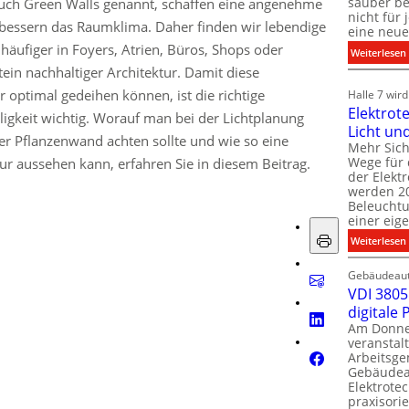
sauber be
uch Green Walls genannt, schaffen eine angenehme
nicht für
essern das Raumklima. Daher finden wir lebendige
eine neue
ufiger in Foyers, Atrien, Büros, Shops oder
:
Weiterlesen
tein nachhaltiger Architektur. Damit diese
i
i
 optimal gedeihen können, ist die richtige
Halle 7 wir
Elektrot
igkeit wichtig. Worauf man bei der Lichtplanung
Licht un
l
r Pflanzenwand achten sollte und wie so eine
t
Mehr Sich
i
Wege für 
i
ur aussehen kann, erfahren Sie in diesem Beitrag.
der Elekt
werden 20
f
Beleuchtu
einer eig
i
:
Weiterlesen
t
l
Gebäudeaut
l
l
VDI 3805 
digitale
t
Am Donner
t
veranstalt
t
Arbeitsge
.
Gebäudea
t
Elektrote
praxisorie