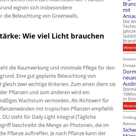
Bran
Grund eignen sich insbesondere
mit
ür die Beleuchtung von Greenwalls.
Ansa
Die A
Techno
Jahrze
ärke: Wie viel Licht brauchen
Goldst
Brand
Weiterl
Investm
Ennepe
teht die Raumwirkung und minimale Pflege für den
Dorma
grund. Eine gut geplante Beleuchtung von
neue
Ausb
 gleich zwei wichtige Kriterien. Zum einen dient sie
Dorma
der Pflanzen und zum anderen wird ein
10Mio.
in Enn
äßiges Wachstum vermieden. Als Richtwert für
Weiterl
flanzenwänden mit tropischen Pflanzen empfiehlt
. DLI steht für Daily Light Integral (Tägliche
Umfang
Rahmen
egriff beschreibt die Menge an Photonen, die im
Siche
die Pflanze auftreffen. Je nach Pflanze kann der
Münc