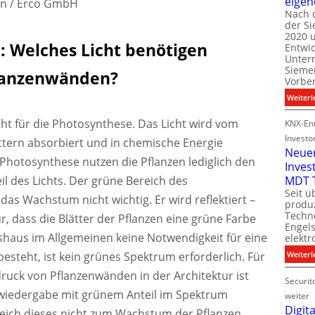
eigen
han / Erco GmbH
Nach 
der S
i
2020 u
l
: Welches Licht benötigen
Entwi
i
Unter
t
Sieme
flanzenwänden?
Vorbe
l
Weiterl
t
cht für die Photosynthese. Das Licht wird vom
KNX-Ent
Investo
ättern absorbiert und in chemische Energie
Neue
Photosynthese nutzen die Pflanzen lediglich den
Inves
t
l des Lichts. Der grüne Bereich des
MDT 
Seit ü
 das Wachstum nicht wichtig. Er wird reflektiert –
t
produ
Techno
r, dass die Blätter der Pflanzen eine grüne Farbe
Engel
haus im Allgemeinen keine Notwendigkeit für eine
i
elektr
t
esteht, ist kein grünes Spektrum erforderlich. Für
Weiterl
druck von Pflanzenwänden in der Architektur ist
Securit
bwiedergabe mit grünem Anteil im Spektrum
weiter
Digita
eich dieses nicht zum Wachstum der Pflanzen