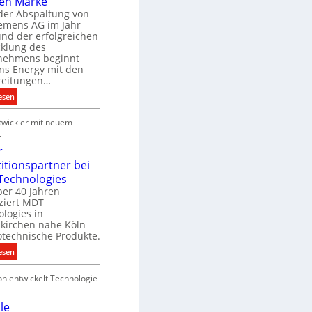
en Marke
B
der Abspaltung von
d
e
iemens AG im Jahr
nd der erfolgreichen
g
cklung des
e
nehmens beginnt
u
ns Energy mit den
c
a
reitungen…
h
:
esen
e
S
u
P
wickler mit neuem
i
n
r
e
r
g
o
m
r
s
d
e
titionspartner bei
u
n
Technologies
e
k
s
ber 40 Jahren
c
ziert MDT
E
h
d
logies in
n
n
skirchen nahe Köln
a
e
otechnische Produkte.
r
k
e
:
esen
g
n
N
y
on entwickelt Technologie
e
w
u
i
e
le
r