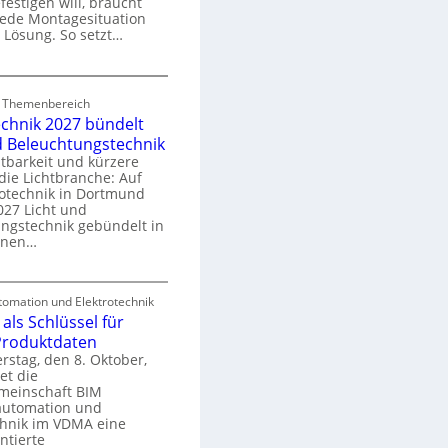
festigen will, braucht
o
 jede Montagesituation
m
 Lösung. So setzt…
m
u
E
n
d Themenbereich
n
k
echnik 2027 bündelt
C
a
d Beleuchtungstechnik
tbarkeit und kürzere
die Lichtbranche: Auf
p
rotechnik in Dortmund
o
27 Licht und
n
ngstechnik gebündelt in
ü
m
enen…
r
a
E
S
omation und Elektrotechnik
y
als Schlüssel für
e
e
s
 Produktdaten
k
U
stag, den 8. Oktober,
n
e
et die
r
m
meinschaft BIM
o
e
utomation und
r
chnik im VDMA eine
e
g
ntierte