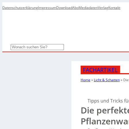
Datenschutzerklärung
Impressum
Download
Abo
Mediadaten
Verlag
Kontakt
Search
FACHARTIKEL
Home
»
Licht & Schatten
»
Die
Tipps und Tricks f
Die perfekt
Pflanzenw