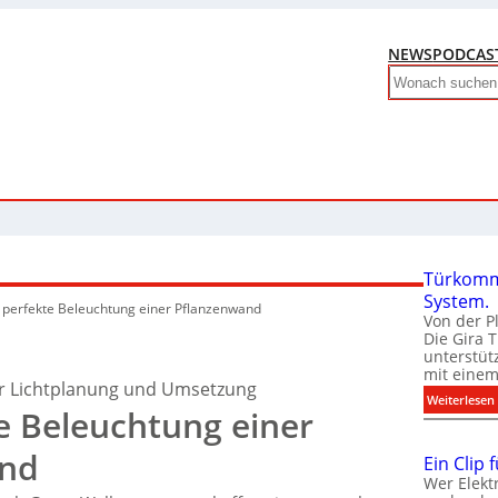
NEWS
PODCAS
Search
Türkomm
System.
 perfekte Beleuchtung einer Pflanzenwand
Von der P
Die Gira 
unterstüt
mit eine
ür Lichtplanung und Umsetzung
:
Weiterlesen
e Beleuchtung einer
and
Ein Clip 
Wer Elekt