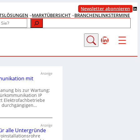
LinkedIn
Newsletter abonnieren
TS
LÖSUNGEN
MARKTÜBERSICHT
BRANCHENLINKS
TERMINE
LinkedIn
Anzeige
unikation mit
lanung bis zur Wartung:
Türkommunikation IP
zt Elektrofachbetriebe
m durchgängigen…
T
ü
Anzeige
für alle Untergründe
r
roinstallationsrohre
k