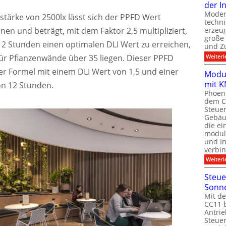
der I
Moder
stärke von 2500lx lässt sich der PPFD Wert
techn
n und beträgt, mit dem Faktor 2,5 multipliziert,
erzeug
große
2 Stunden einen optimalen DLI Wert zu erreichen,
und Z
für Pflanzenwände über 35 liegen. Dieser PPFD
Weiterl
der Formel mit einem DLI Wert von 1,5 und einer
Modul
mit K
n 12 Stunden.
Phoeni
dem C
Steuer
Gebäu
die ei
modula
und In
verbin
Weiterl
Steue
Sonn
Mit de
CC11 b
Antrie
Steue