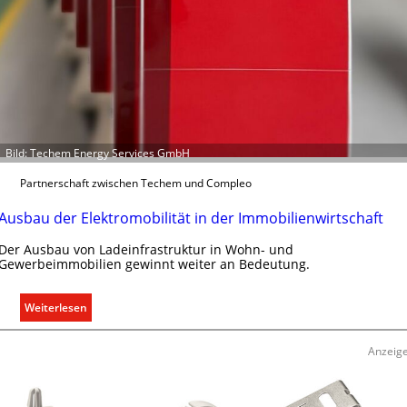
Bild: Techem Energy Services GmbH
Partnerschaft zwischen Techem und Compleo
Ausbau der Elektromobilität in der Immobilienwirtschaft
Der Ausbau von Ladeinfrastruktur in Wohn- und
Gewerbeimmobilien gewinnt weiter an Bedeutung.
:
Weiterlesen
A
u
Anzeig
s
b
a