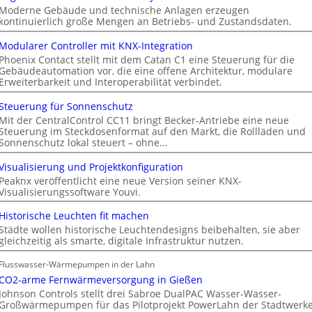
Moderne Gebäude und technische Anlagen erzeugen
kontinuierlich große Mengen an Betriebs- und Zustandsdaten.
Modularer Controller mit KNX-Integration
Phoenix Contact stellt mit dem Catan C1 eine Steuerung für die
Gebäudeautomation vor, die eine offene Architektur, modulare
Erweiterbarkeit und Interoperabilität verbindet.
Steuerung für Sonnenschutz
Mit der CentralControl CC11 bringt Becker-Antriebe eine neue
Steuerung im Steckdosenformat auf den Markt, die Rollläden und
Sonnenschutz lokal steuert – ohne…
Visualisierung und Projektkonfiguration
Peaknx veröffentlicht eine neue Version seiner KNX-
Visualisierungssoftware Youvi.
Historische Leuchten fit machen
Städte wollen historische Leuchtendesigns beibehalten, sie aber
gleichzeitig als smarte, digitale Infrastruktur nutzen.
Flusswasser-Wärmepumpen in der Lahn
CO2-arme Fernwärmeversorgung in Gießen
Johnson Controls stellt drei Sabroe DualPAC Wasser-Wasser-
Großwärmepumpen für das Pilotprojekt PowerLahn der Stadtwerk