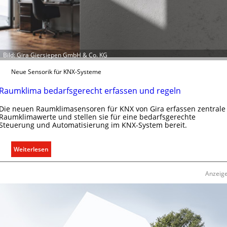
Bild: Gira Giersiepen GmbH & Co. KG
Neue Sensorik für KNX-Systeme
Raumklima bedarfsgerecht erfassen und regeln
Die neuen Raumklimasensoren für KNX von Gira erfassen zentrale
Raumklimawerte und stellen sie für eine bedarfsgerechte
Steuerung und Automatisierung im KNX-System bereit.
:
Weiterlesen
R
a
Anzeig
u
m
k
l
i