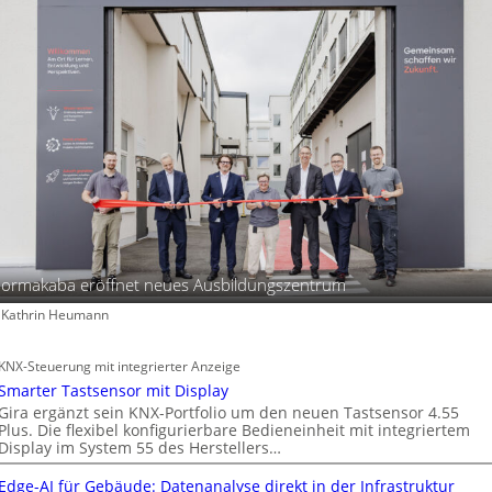
ormakaba eröffnet neues Ausbildungszentrum
: Kathrin Heumann
KNX-Steuerung mit integrierter Anzeige
Smarter Tastsensor mit Display
Gira ergänzt sein KNX-Portfolio um den neuen Tastsensor 4.55
Plus. Die flexibel konfigurierbare Bedieneinheit mit integriertem
Display im System 55 des Herstellers…
Edge-AI für Gebäude: Datenanalyse direkt in der Infrastruktur