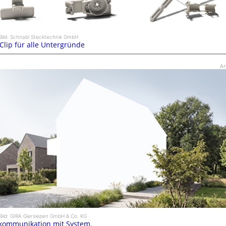
Bild: Schnabl Stecktechnik GmbH
 Clip für alle Untergründe
An
Bild: GIRA Giersiepen GmbH & Co. KG
kommunikation mit System.