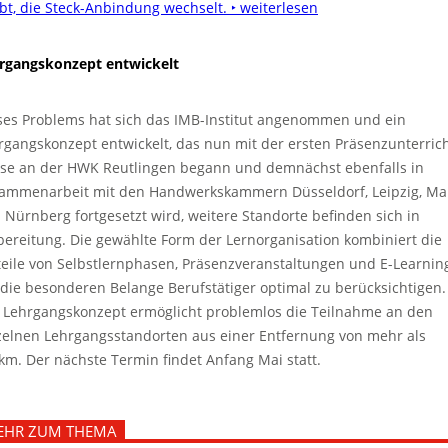
ibt, die Steck-Anbindung wechselt.
‣ weiterlesen
rgangskonzept entwickelt
ses Problems hat sich das IMB-Institut angenommen und ein
rgangskonzept entwickelt, das nun mit der ersten Präsenzunterrich
se an der HWK Reutlingen begann und demnächst ebenfalls in
ammenarbeit mit den Handwerkskammern Düsseldorf, Leipzig, Ma
 Nürnberg fortgesetzt wird, weitere Standorte befinden sich in
bereitung. Die gewählte Form der Lernorganisation kombiniert die
teile von Selbstlernphasen, Präsenzveranstaltungen und E-Learnin
die besonderen Belange Berufstätiger optimal zu berücksichtigen.
 Lehrgangskonzept ermöglicht problemlos die Teilnahme an den
zelnen Lehrgangsstandorten aus einer Entfernung von mehr als
km. Der nächste Termin findet Anfang Mai statt.
EHR ZUM THEMA