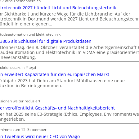
e 7 wird Themenbereich
n
C
ktrotechnik 2027 bündelt Licht und Beleuchtungstechnik
d
l
r Sichtbarkeit und kürzere Wege für die Lichtbranche: Auf der
e
ktrotechnik in Dortmund werden 2027 Licht und Beleuchtungstechn
i
r
ündelt in einer eigenen…
p
I
f
udeautomation und Elektrotechnik
m
ü
 3805 als Schlüssel für digitale Produktdaten
m
r
Donnerstag, den 8. Oktober, veranstaltet die Arbeitsgemeinschaft
o
a
äudeautomation und Elektrotechnik im VDMA eine praxisorientier
b
ineveranstaltung.
l
i
l
uktionsstart in Piteşti
l
e
n erweitert Kapazitäten für den europäischen Markt
i
U
Frühjahr 2023 hat Dehn am Standort Mühlhausen eine neue
e
n
duktion in Betrieb genommen.
n
t
w
e
i
sionen weiter reduziert
r
r
er veröffentlicht Geschäfts- und Nachhaltigkeitsbericht
g
t
er hat 2025 seine E3-Strategie (Ethics, Employees, Environment) we
r
angetrieben.
s
ü
c
n
rnimmt zum 15. September
h
d
rn Twiehaus wird neuer CEO von Wago