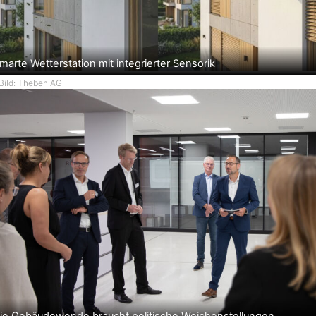
marte Wetterstation mit integrierter Sensorik
Bild: Theben AG