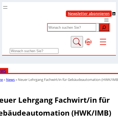
LinkedIn
Newsletter abonnieren
Search
LinkedIn
Search
EWS
me
»
News
»
Neuer Lehrgang Fachwirt/in für Gebäudeautomation (HWK/IMB
euer Lehrgang Fachwirt/in für
ebäudeautomation (HWK/IMB)