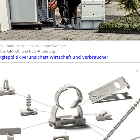
Bild: Bundesverband Wärmepumpe (BWP) e.V.
H zu GModG und BEG-Änderung
rgiepolitik verunsichert Wirtschaft und Verbraucher
An