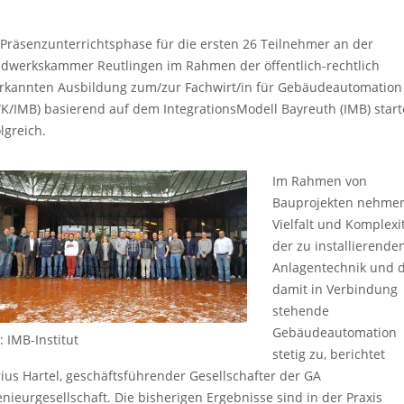
 Präsenzunterrichtsphase für die ersten 26 Teilnehmer an der
dwerkskammer Reutlingen im Rahmen der öffentlich-rechtlich
rkannten Ausbildung zum/zur Fachwirt/in für Gebäudeautomation
K/IMB) basierend auf dem IntegrationsModell Bayreuth (IMB) start
lgreich.
Im Rahmen von
Bauprojekten nehme
Vielfalt und Komplexi
der zu installierende
Anlagentechnik und d
damit in Verbindung
stehende
Gebäudeautomation
: IMB-Institut
stetig zu, berichtet
ius Hartel, geschäftsführender Gesellschafter der GA
enieurgesellschaft. Die bisherigen Ergebnisse sind in der Praxis