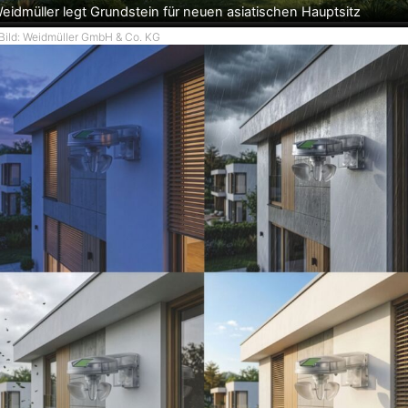
eidmüller legt Grundstein für neuen asiatischen Hauptsitz
Bild: Weidmüller GmbH & Co. KG