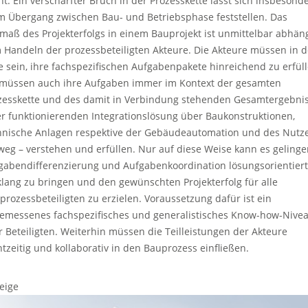
ht. Ein verschärfter Bruch in der Prozesskette lässt sich insbesond
m Übergang zwischen Bau- und Betriebsphase feststellen. Das
maß des Projekterfolgs in einem Bauprojekt ist unmittelbar abhän
 Handeln der prozessbeteiligten Akteure. Die Akteure müssen in d
e sein, ihre fachspezifischen Aufgabenpakete hinreichend zu erfüll
 müssen auch ihre Aufgaben immer im Kontext der gesamten
zesskette und des damit in Verbindung stehenden Gesamtergebni
er funktionierenden Integrationslösung über Baukonstruktionen,
hnische Anlagen respektive der Gebäudeautomation und des Nutz
weg – verstehen und erfüllen. Nur auf diese Weise kann es gelinge
gabendifferenzierung und Aufgabenkoordination lösungsorientiert
klang zu bringen und den gewünschten Projekterfolg für alle
prozessbeteiligten zu erzielen. Voraussetzung dafür ist ein
emessenes fachspezifisches und generalistisches Know-how-Nive
er Beteiligten. Weiterhin müssen die Teilleistungen der Akteure
htzeitig und kollaborativ in den Bauprozess einfließen.
eige