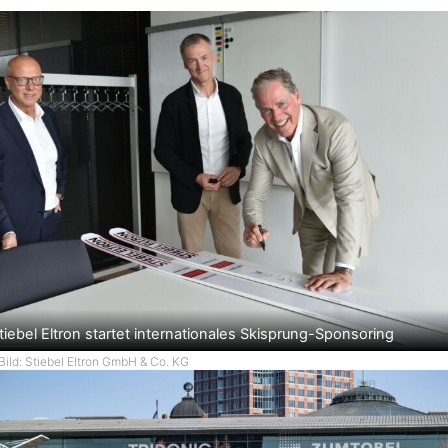
tiebel Eltron startet internationales Skisprung-Sponsoring
Bild: Stiebel Eltron GmbH & Co. KG