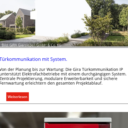
m
a
b
e
d
a
r
Bild: GIRA Giersiepen GmbH & Co. KG
f
s
g
Türkommunikation mit System.
e
Von der Planung bis zur Wartung: Die Gira Türkommunikation IP
r
unterstützt Elektrofachbetriebe mit einem durchgängigen System.
e
Zentrale Projektierung, modulare Erweiterbarkeit und sichere
c
Fernwartung erleichtern den gesamten Projektablauf.
h
t
:
Weiterlesen
e
T
r
ü
f
r
a
k
s
o