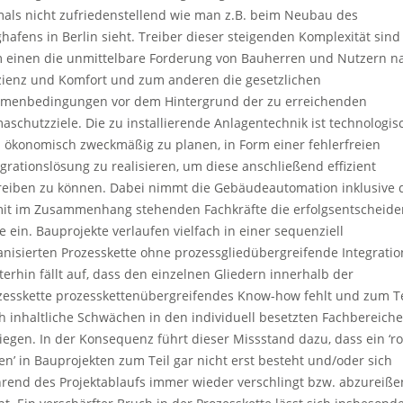
mals nicht zufriedenstellend wie man z.B. beim Neubau des
ghafens in Berlin sieht. Treiber dieser steigenden Komplexität sind
 einen die unmittelbare Forderung von Bauherren und Nutzern n
izienz und Komfort und zum anderen die gesetzlichen
menbedingungen vor dem Hintergrund der zu erreichenden
maschutzziele. Die zu installierende Anlagentechnik ist technologis
 ökonomisch zweckmäßig zu planen, in Form einer fehlerfreien
egrationslösung zu realisieren, um diese anschließend effizient
reiben zu können. Dabei nimmt die Gebäudeautomation inklusive 
it im Zusammenhang stehenden Fachkräfte die erfolgsentscheid
le ein. Bauprojekte verlaufen vielfach in einer sequenziell
anisierten Prozesskette ohne prozessgliedübergreifende Integratio
terhin fällt auf, dass den einzelnen Gliedern innerhalb der
zesskette prozesskettenübergreifendes Know-how fehlt und zum Te
h inhaltliche Schwächen in den individuell besetzten Fachbereich
liegen. In der Konsequenz führt dieser Missstand dazu, dass ein ‘ro
en’ in Bauprojekten zum Teil gar nicht erst besteht und/oder sich
rend des Projektablaufs immer wieder verschlingt bzw. abzureiße