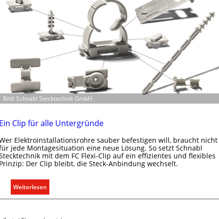
u
d
e
r
E
l
e
k
t
Bild: Schnabl Stecktechnik GmbH
r
o
m
Ein Clip für alle Untergründe
o
Wer Elektroinstallationsrohre sauber befestigen will, braucht nicht
b
für jede Montagesituation eine neue Lösung. So setzt Schnabl
i
Stecktechnik mit dem FC Flexi-Clip auf ein effizientes und flexibles
l
Prinzip: Der Clip bleibt, die Steck-Anbindung wechselt.
i
t
:
Weiterlesen
ä
E
t
i
i
n