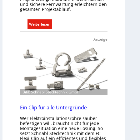
o
und sichere Fernwartung erleichtern den
gesamten Projektablauf.
b
i
l
:
Weiterlesen
i
T
t
ü
Anzeige
ä
r
t
k
i
o
n
m
d
m
e
u
r
n
I
i
Bild: Schnabl Stecktechnik GmbH
m
k
m
a
Ein Clip für alle Untergründe
o
t
b
i
Wer Elektroinstallationsrohre sauber
i
o
befestigen will, braucht nicht für jede
l
Montagesituation eine neue Lösung. So
n
setzt Schnabl Stecktechnik mit dem FC
i
m
Flexi-Clip auf ein effizientes und flexibles