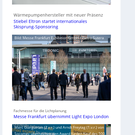
Wärmepumpenhersteller mit neuer Präsenz
Stiebel Eltron startet internationales
Skisprung-Sponsoring
Bild: Messe Frankfurt Exhibition GmbH / Pietro Sutera
Fachmesse für die Lichtplanung
Messe Frankfurt übernimmt Light Expo London
Marc Guirguirian (2.v.r.) und Arndt Freytag (1.v.r.) von
Socomec überreichen den Award fürden Kauf des 500.