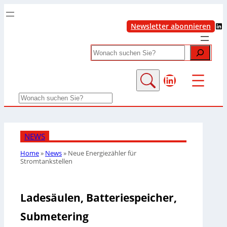
LinkedIn
Newsletter abonnieren
Search
LinkedIn
Search
NEWS
Home
»
News
»
Neue Energiezähler für
Stromtankstellen
Ladesäulen, Batteriespeicher,
Submetering