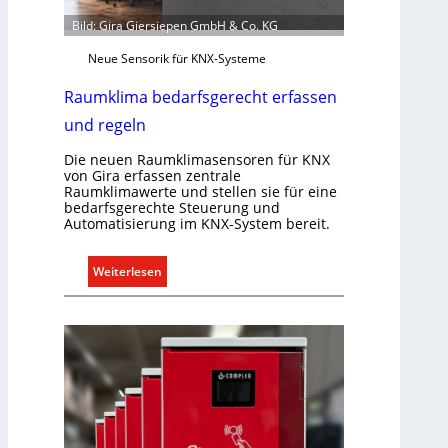
Bild: Gira Giersiepen GmbH & Co. KG
Neue Sensorik für KNX-Systeme
Raumklima bedarfsgerecht erfassen
und regeln
Die neuen Raumklimasensoren für KNX
von Gira erfassen zentrale
Raumklimawerte und stellen sie für eine
bedarfsgerechte Steuerung und
Automatisierung im KNX-System bereit.
:
Weiterlesen
R
a
u
m
k
l
i
m