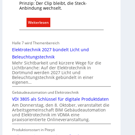
e
i
Prinzip: Der Clip bleibt, die Steck-
n
Anbindung wechselt.
t
w
S
i
y
:
Weiterlesen
r
s
E
t
t
i
s
e
n
Halle 7 wird Themenbereich
c
m
C
Elektrotechnik 2027 bündelt Licht und
h
.
l
Beleuchtungstechnik
a
i
Mehr Sichtbarkeit und kürzere Wege für die
f
p
Lichtbranche: Auf der Elektrotechnik in
t
Dortmund werden 2027 Licht und
f
Beleuchtungstechnik gebündelt in einer
ü
eigenen…
r
a
Gebäudeautomation und Elektrotechnik
l
VDI 3805 als Schlüssel für digitale Produktdaten
l
Am Donnerstag, den 8. Oktober, veranstaltet die
Arbeitsgemeinschaft BIM Gebäudeautomation
e
und Elektrotechnik im VDMA eine
U
praxisorientierte Onlineveranstaltung.
n
Produktionsstart in Piteşti
t