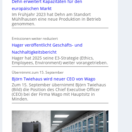
Dehn erweitert Kapazitäten für den
e
r
europäischen Markt
g
Im Frühjahr 2023 hat Dehn am Standort
Mühlhausen eine neue Produktion in Betrieb
r
genommen.
ü
n
d
Emissionen weiter reduziert
e
Hager veröffentlicht Geschäfts- und
Nachhaltigkeitsbericht
Hager hat 2025 seine E3-Strategie (Ethics,
Employees, Environment) weiter vorangetrieben.
Übernimmt zum 15. September
Björn Twiehaus wird neuer CEO von Wago
Zum 15. September übernimmt Björn Twiehaus
(Bild) die Position des Chief Executive Officer
(CEO) bei der Firma Wago mit Hauptsitz in
Minden.