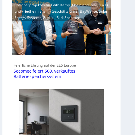
Speicherprojektes an Edith Kemp (RheinlandSolar, 1.v.l.)
und Friedhelm Enslin (Geschäftsführer BayWa r.e. Solar
Energy Systems, 2. v.l.) – Bild: Socomec
Feierliche Ehrung auf der EES Europe
Socomec feiert 500. verkauftes
Batteriespeichersystem