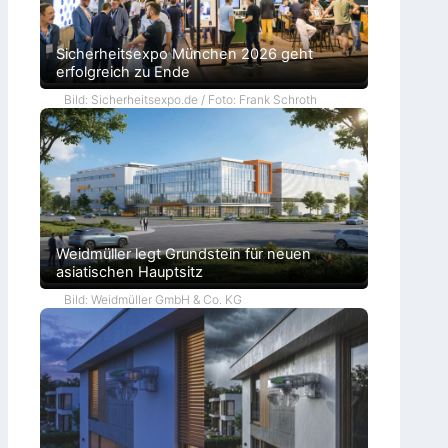
Sicherheitsexpo München 2026 geht
erfolgreich zu Ende
Bild: Sicherheitsexpo.de / Foto: Frank Schroth
Weidmüller legt Grundstein für neuen
asiatischen Hauptsitz
Bild: Weidmüller GmbH & Co. KG