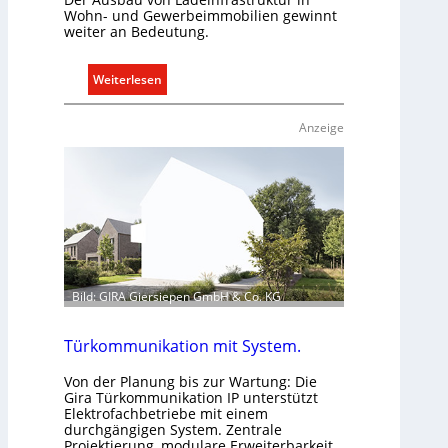
e
Wohn- und Gewerbeimmobilien gewinnt
n
weiter an Bedeutung.
u
n
:
Weiterlesen
d
A
r
u
Anzeige
e
s
g
b
e
a
l
u
n
d
e
r
E
Bild: GIRA Giersiepen GmbH & Co. KG
l
e
Türkommunikation mit System.
k
t
Von der Planung bis zur Wartung: Die
r
Gira Türkommunikation IP unterstützt
Elektrofachbetriebe mit einem
o
durchgängigen System. Zentrale
m
Projektierung, modulare Erweiterbarkeit