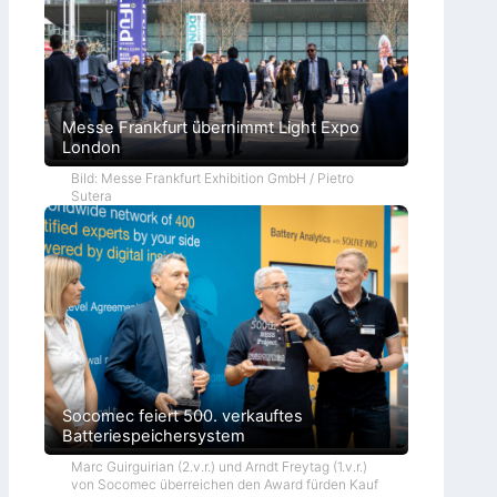
Messe Frankfurt übernimmt Light Expo
London
Bild: Messe Frankfurt Exhibition GmbH / Pietro
Sutera
Socomec feiert 500. verkauftes
Batteriespeichersystem
Marc Guirguirian (2.v.r.) und Arndt Freytag (1.v.r.)
von Socomec überreichen den Award fürden Kauf