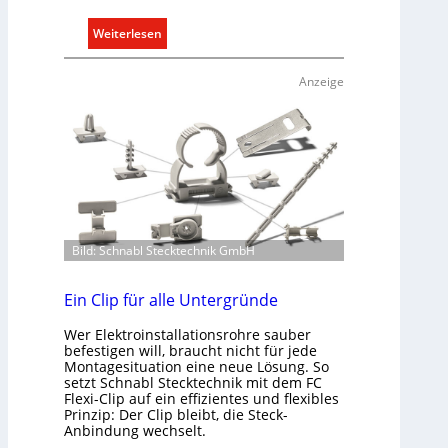
:
Weiterlesen
T
ü
Anzeige
r
k
o
m
m
u
n
i
Bild: Schnabl Stecktechnik GmbH
k
a
Ein Clip für alle Untergründe
t
i
Wer Elektroinstallationsrohre sauber
o
befestigen will, braucht nicht für jede
Montagesituation eine neue Lösung. So
n
setzt Schnabl Stecktechnik mit dem FC
m
Flexi-Clip auf ein effizientes und flexibles
i
Prinzip: Der Clip bleibt, die Steck-
Anbindung wechselt.
t