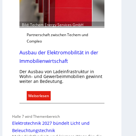
r
e
c
h
Bild: Techem Energy Services GmbH
t
Partnerschaft zwischen Techem und
e
Compleo
r
f
Ausbau der Elektromobilität in der
a
Immobilienwirtschaft
s
s
Der Ausbau von Ladeinfrastruktur in
e
Wohn- und Gewerbeimmobilien gewinnt
n
weiter an Bedeutung.
u
n
:
Weiterlesen
d
A
r
u
e
s
Halle 7 wird Themenbereich
g
b
Elektrotechnik 2027 bündelt Licht und
e
a
Beleuchtungstechnik
l
u