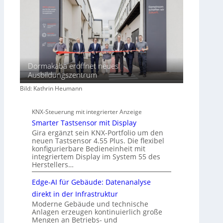
t
Dormakaba eröffnet neues
Ausbildungszentrum
Bild: Kathrin Heumann
KNX-Steuerung mit integrierter Anzeige
Smarter Tastsensor mit Display
Gira ergänzt sein KNX-Portfolio um den
neuen Tastsensor 4.55 Plus. Die flexibel
konfigurierbare Bedieneinheit mit
integriertem Display im System 55 des
Herstellers…
Edge-AI für Gebäude: Datenanalyse
direkt in der Infrastruktur
Moderne Gebäude und technische
Anlagen erzeugen kontinuierlich große
Mengen an Betriebs- und