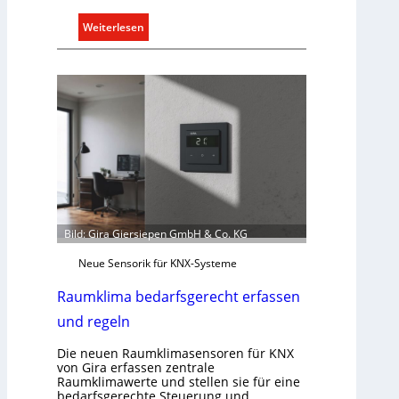
S
y
:
Weiterlesen
s
E
t
i
e
n
m
C
.
l
i
p
f
ü
r
a
Bild: Gira Giersiepen GmbH & Co. KG
l
Neue Sensorik für KNX-Systeme
l
e
Raumklima bedarfsgerecht erfassen
U
und regeln
n
t
Die neuen Raumklimasensoren für KNX
e
von Gira erfassen zentrale
Raumklimawerte und stellen sie für eine
r
bedarfsgerechte Steuerung und