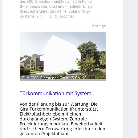
des 500. Speicherprojektes an Edith Kemp
(RheinlandSolar, 1.v.l.) und Friedhelm Enslin
(Geschäftsführer BayWa r.e. Solar Energy
Systems, 2. v.l.) – Bild: Socomec
Anzeige
Bild: GIRA Giersiepen GmbH & Co. KG
Türkommunikation mit System.
Von der Planung bis zur Wartung: Die
Gira Türkommunikation IP unterstützt
Elektrofachbetriebe mit einem
durchgängigen System. Zentrale
Projektierung, modulare Erweiterbarkeit
und sichere Fernwartung erleichtern den
gesamten Projektablauf.