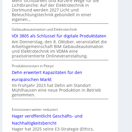
Mehr Sichtbarkeit und kürzere Wege für die
n
d
Lichtbranche: Auf der Elektrotechnik in
Dortmund werden 2027 Licht und
e
Beleuchtungstechnik gebündelt in einer
r
eigenen…
E
l
Gebäudeautomation und Elektrotechnik
e
VDI 3805 als Schlüssel für digitale Produktdaten
k
Am Donnerstag, den 8. Oktober, veranstaltet die
Arbeitsgemeinschaft BIM Gebäudeautomation
t
und Elektrotechnik im VDMA eine
r
praxisorientierte Onlineveranstaltung.
o
Produktionsstart in Piteşti
m
Dehn erweitert Kapazitäten für den
o
b
europäischen Markt
i
Im Frühjahr 2023 hat Dehn am Standort
Mühlhausen eine neue Produktion in Betrieb
l
genommen.
i
t
ä
Emissionen weiter reduziert
t
Hager veröffentlicht Geschäfts- und
i
Nachhaltigkeitsbericht
n
Hager hat 2025 seine E3-Strategie (Ethics,