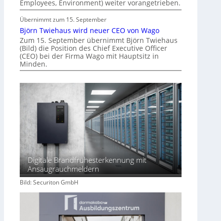
Employees, Environment) weiter vorangetrieben.
d
e
Übernimmt zum 15. September
r
Björn Twiehaus wird neuer CEO von Wago
I
Zum 15. September übernimmt Björn Twiehaus
m
(Bild) die Position des Chief Executive Officer
m
(CEO) bei der Firma Wago mit Hauptsitz in
Minden.
o
b
i
l
i
e
n
w
i
r
Digitale Brandfrühesterkennung mit
Ansaugrauchmeldern
t
s
Bild: Securiton GmbH
c
h
a
f