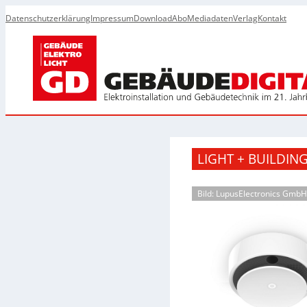
Datenschutzerklärung
Impressum
Download
Abo
Mediadaten
Verlag
Kontakt
LIGHT + BUILDIN
Bild: LupusElectronics GmbH