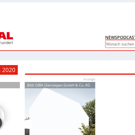
NEWS
PODCAS
Search
G 2020
Anzeige
Bild: GIRA Giersiepen GmbH & Co. KG