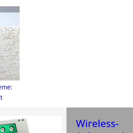
eme:
t
Wireless-