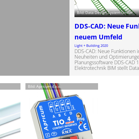
Bild: Data Design System GmbH
DDS-CAD: Neue Funk
neuem Umfeld
Light + Building 2020
DDS-CAD: Neue Funktionen 
Neuheiten und Optimierunge
Planungssoftware DDS-CAD 1
Elektrotechnik BIM stellt Dat
Bild: Apricum d.o.o.