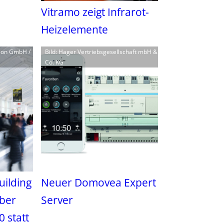
Vitramo zeigt Infrarot-
Heizelemente
tion GmbH /
Bild: Hager Vertriebsgesellschaft mbH &
Co. KG
uilding
Neuer Domovea Expert
mber
Server
 statt