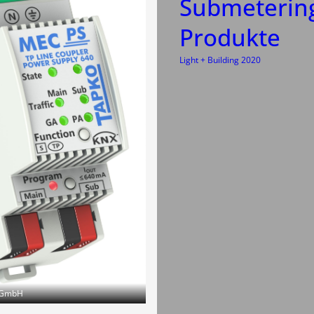
Submeterin
Produkte
Light + Building 2020
s GmbH