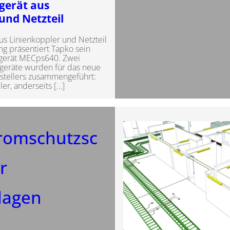
gerät aus
und Netzteil
s Linienkoppler und Netzteil
ing präsentiert Tapko sein
gerät MECps640. Zwei
geräte wurden für das neue
stellers zusammengeführt:
ler, anderseits […]
tromschutzsc
r
lagen