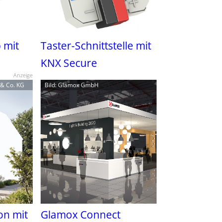
 mit
Taster-Schnittstelle mit
KNX Secure
Anzeige
 & Co. KG
Bild: Glamox GmbH
n mit
Glamox Connect