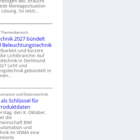
festigen will, braucht
o
 jede Montagesituation
m
 Lösung. So setzt…
m
u
E
n
d Themenbereich
n
k
echnik 2027 bündelt
C
a
d Beleuchtungstechnik
tbarkeit und kürzere
die Lichtbranche: Auf
p
rotechnik in Dortmund
o
27 Licht und
n
ngstechnik gebündelt in
ü
m
enen…
r
a
E
S
omation und Elektrotechnik
y
als Schlüssel für
e
e
s
 Produktdaten
k
U
stag, den 8. Oktober,
n
e
et die
r
m
meinschaft BIM
o
e
utomation und
r
chnik im VDMA eine
e
g
ntierte