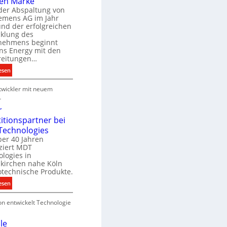
en Marke
B
der Abspaltung von
d
e
iemens AG im Jahr
nd der erfolgreichen
g
cklung des
e
nehmens beginnt
u
ns Energy mit den
c
a
reitungen…
h
:
esen
e
S
u
P
wickler mit neuem
i
n
r
e
r
g
o
m
r
s
d
e
titionspartner bei
u
n
Technologies
e
k
s
ber 40 Jahren
c
ziert MDT
E
h
d
logies in
n
n
skirchen nahe Köln
a
e
otechnische Produkte.
r
k
e
:
esen
g
n
N
y
on entwickelt Technologie
e
w
u
i
e
le
r