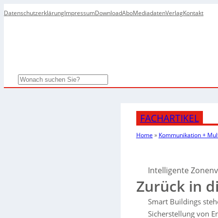
Datenschutzerklärung
Impressum
Download
Abo
Mediadaten
Verlag
Kontakt
Search
FACHARTIKEL
Home
»
Kommunikation + Mul
Intelligente Zonen
Zurück in d
Smart Buildings ste
Sicherstellung von E