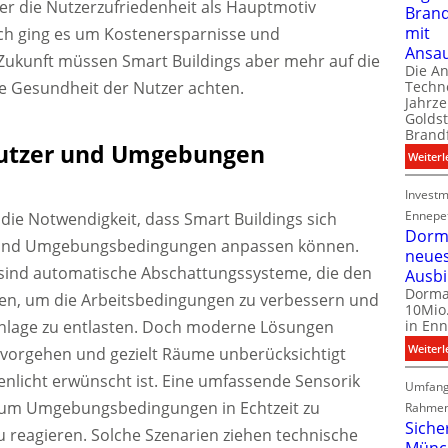
r die Nutzerzufriedenheit als Hauptmotiv
Bran
mit
ch ging es um Kostenersparnisse und
Ansa
r Zukunft müssen Smart Buildings aber mehr auf die
Die A
Techno
e Gesundheit der Nutzer achten.
Jahrze
Goldst
Brand
Nutzer und Umgebungen
Weiterl
Investm
Ennepe
t die Notwendigkeit, dass Smart Buildings sich
Dorma
r und Umgebungsbedingungen anpassen können.
neue
l sind automatische Abschattungssysteme, die den
Ausb
Dorma
ren, um die Arbeitsbedingungen zu verbessern und
10Mio.
aanlage zu entlasten. Doch moderne Lösungen
in Enn
Weiterl
er vorgehen und gezielt Räume unberücksichtigt
enlicht erwünscht ist. Eine umfassende Sensorik
Umfang
, um Umgebungsbedingungen in Echtzeit zu
Rahmen
Siche
u reagieren. Solche Szenarien ziehen technische
Münc