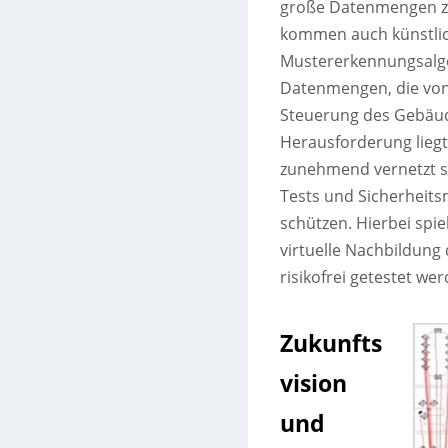
große Datenmengen zu 
kommen auch künstlich
Mustererkennungsalgor
Datenmengen, die von 
Steuerung des Gebäude
Herausforderung liegt 
zunehmend vernetzt sin
Tests und Sicherheit
schützen. Hierbei spiel
virtuelle Nachbildung
risikofrei getestet we
Zukunfts
vision
und