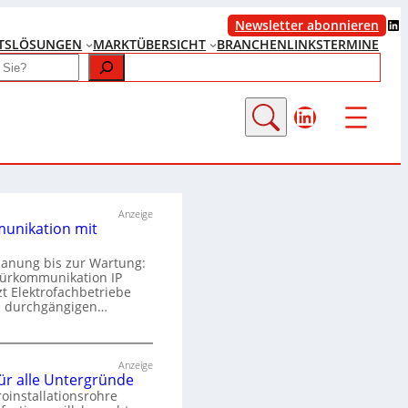
LinkedIn
Newsletter abonnieren
TS
LÖSUNGEN
MARKTÜBERSICHT
BRANCHENLINKS
TERMINE
LinkedIn
Anzeige
unikation mit
lanung bis zur Wartung:
Türkommunikation IP
zt Elektrofachbetriebe
m durchgängigen…
T
ü
Anzeige
für alle Untergründe
r
roinstallationsrohre
k