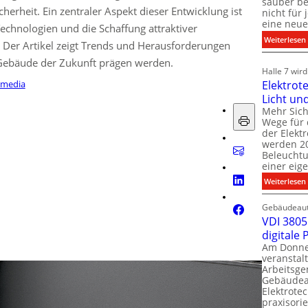
sauber be
herheit. Ein zentraler Aspekt dieser Entwicklung ist
nicht für
eine neue
echnologien und die Schaffung attraktiver
:
Weiterlesen
Der Artikel zeigt Trends und Herausforderungen
e Gebäude der Zukunft prägen werden.
i
i
Halle 7 wir
Elektrot
imedia
Licht un
l
t
Mehr Sich
i
Wege für 
i
der Elekt
werden 20
f
Beleuchtu
einer eig
i
:
Weiterlesen
t
l
Gebäudeaut
l
l
VDI 3805 
digitale
t
Am Donner
t
veranstalt
t
Arbeitsge
.
Gebäudea
t
Elektrote
praxisorie