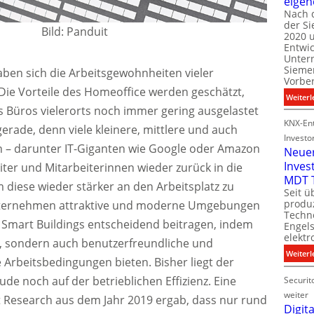
eigen
Nach 
der S
i
Bild: Panduit
2020 u
l
Entwi
i
Unter
t
Sieme
ben sich die Arbeitsgewohnheiten vieler
Vorbe
ie Vorteile des Homeoffice werden geschätzt,
l
Weiterl
t
ss Büros vielerorts noch immer gering ausgelastet
KNX-Ent
gerade, denn viele kleinere, mittlere und auch
Investo
– darunter IT-Giganten wie Google oder Amazon
Neue
Inves
iter und Mitarbeiterinnen wieder zurück in die
t
MDT 
diese wieder stärker an den Arbeitsplatz zu
Seit ü
t
produ
Unternehmen attraktive und moderne Umgebungen
Techno
 Smart Buildings entscheidend beitragen, indem
Engel
i
elektr
t
te, sondern auch benutzerfreundliche und
Weiterl
Arbeitsbedingungen bieten. Bisher liegt der
de noch auf der betrieblichen Effizienz. Eine
Securit
weiter
 Research aus dem Jahr 2019 ergab, dass nur rund
Digita