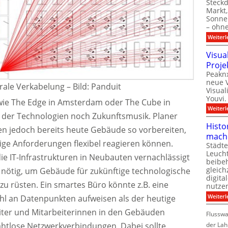
Steck
Markt,
Sonnen
– ohn
Weiterl
Visua
Proje
Peaknx
neue V
rale Verkabelung – Bild: Panduit
Visual
Youvi.
 wie The Edge in Amsterdam oder The Cube in
Weiterl
ele der Technologien noch Zukunftsmusik. Planer
Histo
n jedoch bereits heute Gebäude so vorbereiten,
mach
tige Anforderungen flexibel reagieren können.
Städte
Leuch
ie IT-Infrastrukturen in Neubauten vernachlässigt
beibeh
gleich
nötig, um Gebäude für zukünftige technologische
digita
zu rüsten. Ein smartes Büro könnte z.B. eine
nutze
Weiterl
hl an Datenpunkten aufweisen als der heutige
iter und Mitarbeiterinnen in den Gebäuden
Flussw
htlose Netzwerkverbindungen. Dabei sollte
der Lah