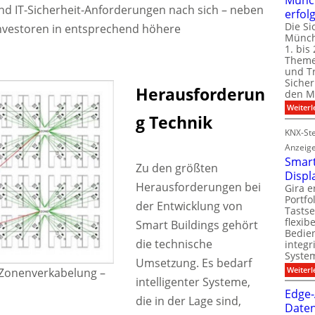
d IT-Sicherheit-Anforderungen nach sich – neben
erfol
Die Si
Investoren in entsprechend höhere
Münch
1. bis 
Theme
und T
Sicher
Herausforderun
den Mi
Weiterl
g Technik
KNX-Ste
Anzeig
Smart
Zu den größten
Displ
Herausforderungen bei
Gira e
Portf
der Entwicklung von
Tastse
flexib
Smart Buildings gehört
Bedien
die technische
integr
System
Umsetzung. Es bedarf
Weiterl
 Zonenverkabelung –
intelligenter Systeme,
Edge-
die in der Lage sind,
Daten