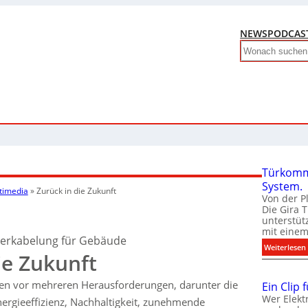
NEWS
PODCAS
Search
Türkomm
System.
timedia
»
Zurück in die Zukunft
Von der P
Die Gira 
unterstüt
mit eine
verkabelung für Gebäude
:
Weiterlesen
ie Zukunft
hen vor mehreren Herausforderungen, darunter die
Ein Clip 
Wer Elekt
nergieeffizienz, Nachhaltigkeit, zunehmende