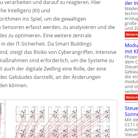
verarbeiten und darauf zu reagieren. Hier
der I
Moder
e Intelligenz (KI) und
techn
ithmen ins Spiel, um die gewaltigen
erzeug
große
Sensoren erfasst werden, zu analysieren und die
und Z
Weiterl
s zu optimieren. Eine weitere zentrale
in der IT-Sicherheit. Da Smart Buildings
Modul
mit K
d, steigt das Risiko von Cyberangriffen. Intensive
Phoeni
smaßnahmen sind erforderlich, um die Systeme zu
dem C
Steuer
t auch der digitale Zwilling eine Rolle, der eine
Gebäu
die ei
 des Gebäudes darstellt, an der Änderungen
modula
rden können.
und In
verbin
Weiterl
Steue
Sonn
Mit de
CC11 b
Antrie
Steue