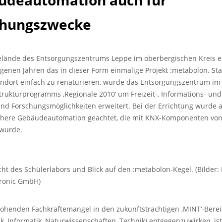
udeautomation auch für
chungszwecke
lände des Entsorgungszentrums Leppe im oberbergischen Kreis e
genen Jahren das in dieser Form einmalige Projekt :metabolon. Sta
ndort einfach zu renaturieren, wurde das Entsorgungszentrum i
rukturprogramms ‚Regionale 2010‘ um Freizeit-, Informations- und
und Forschungsmöglichkeiten erweitert. Bei der Errichtung wurde a
chere Gebäudeautomation geachtet, die mit KNX-Komponenten von
wurde.
t des Schülerlabors und Blick auf den :metabolon-Kegel. (Bilder: 
tronic GmbH)
henden Fachkräftemangel in den zukunftsträchtigen ‚MINT‘-Bere
k, Informatik, Naturwissenschaften, Technik) entgegenzuwirken, is