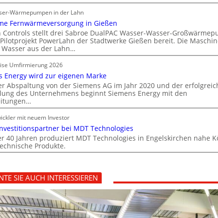
ser-Wärmepumpen in der Lahn
me Fernwärmeversorgung in Gießen
 Controls stellt drei Sabroe DualPAC Wasser-Wasser-Großwärme
 Pilotprojekt PowerLahn der Stadtwerke Gießen bereit. Die Maschi
 Wasser aus der Lahn…
eise Umfirmierung 2026
 Energy wird zur eigenen Marke
r Abspaltung von der Siemens AG im Jahr 2020 und der erfolgrei
lung des Unternehmens beginnt Siemens Energy mit den
eitungen…
ickler mit neuem Investor
nvestitionspartner bei MDT Technologies
er 40 Jahren produziert MDT Technologies in Engelskirchen nahe K
technische Produkte.
TE SIE AUCH INTERESSIEREN