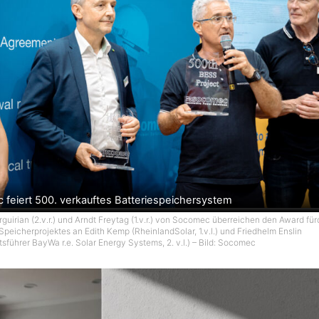
feiert 500. verkauftes Batteriespeichersystem
guirian (2.v.r.) und Arndt Freytag (1.v.r.) von Socomec überreichen den Award fü
Speicherprojektes an Edith Kemp (RheinlandSolar, 1.v.l.) und Friedhelm Enslin
sführer BayWa r.e. Solar Energy Systems, 2. v.l.) – Bild: Socomec