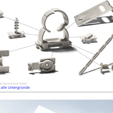
abl Stecktechnik GmbH
r alle Untergründe