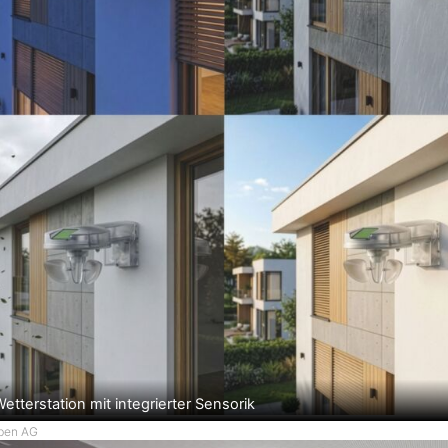
etterstation mit integrierter Sensorik
eben AG