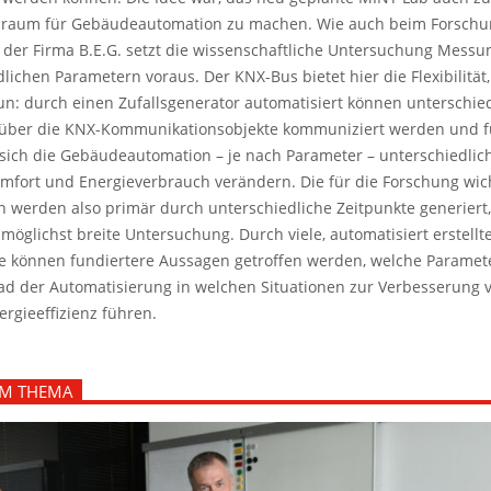
raum für Gebäudeautomation zu machen. Wie auch beim Forschu
der Firma B.E.G. setzt die wissenschaftliche Untersuchung Messu
lichen Parametern voraus. Der KNX-Bus bietet hier die Flexibilität
tun: durch einen Zufallsgenerator automatisiert können unterschie
über die KNX-Kommunikationsobjekte kommuniziert werden und 
 sich die Gebäudeautomation – je nach Parameter – unterschiedlich
Komfort und Energieverbrauch verändern. Die für die Forschung wic
n werden also primär durch unterschiedliche Zeitpunkte generiert,
möglichst breite Untersuchung. Durch viele, automatisiert erstellt
 können fundiertere Aussagen getroffen werden, welche Paramet
ad der Automatisierung in welchen Situationen zur Verbesserung 
rgieeffizienz führen.
M THEMA