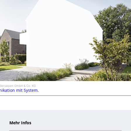
 Giersiepen GmbH & Co. KG
kation mit System.
Mehr Infos