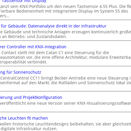
 Tastsensor mit Display
gänzt sein KNX-Portfolio um den neuen Tastsensor 4.55 Plus. Die fl
rierbare Bedieneinheit mit integriertem Display im System 55 des
lers…
 für Gebäude: Datenanalyse direkt in der Infrastruktur
 Gebäude und technische Anlagen erzeugen kontinuierlich große
an Betriebs- und Zustandsdaten.
er Controller mit KNX-Integration
 Contact stellt mit dem Catan C1 eine Steuerung für die
automation vor, die eine offene Architektur, modulare Erweiterba
eroperabilität verbindet.
ng für Sonnenschutz
 CentralControl CC11 bringt Becker-Antriebe eine neue Steuerung 
senformat auf den Markt, die Rollläden und Sonnenschutz lokal st
sierung und Projektkonfiguration
veröffentlicht eine neue Version seiner KNX-Visualisierungssoftwa
sche Leuchten fit machen
wollen historische Leuchtendesigns beibehalten, sie aber gleichzeit
 digitale Infrastruktur nutzen.