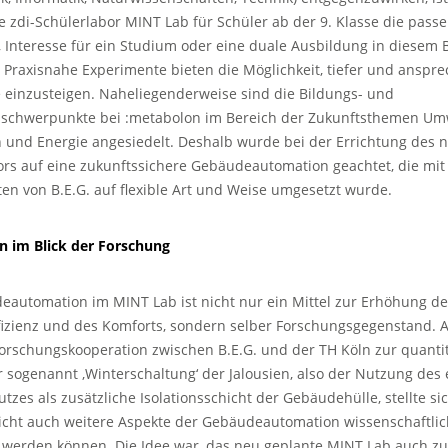
e zdi-Schülerlabor MINT Lab für Schüler ab der 9. Klasse die pass
Interesse für ein Studium oder eine duale Ausbildung in diesem 
 Praxisnahe Experimente bieten die Möglichkeit, tiefer und anspr
e einzusteigen. Naheliegenderweise sind die Bildungs- und
schwerpunkte bei :metabolon im Bereich der Zukunftsthemen Umw
 und Energie angesiedelt. Deshalb wurde bei der Errichtung des 
ors auf eine zukunftssichere Gebäudeautomation geachtet, die mit
n von B.E.G. auf flexible Art und Weise umgesetzt wurde.
 im Blick der Forschung
eautomation im MINT Lab ist nicht nur ein Mittel zur Erhöhung de
fizienz und des Komforts, sondern selber Forschungsgegenstand.
Forschungskooperation zwischen B.E.G. und der TH Köln zur quanti
r sogenannt ‚Winterschaltung‘ der Jalousien, also der Nutzung des
zes als zusätzliche Isolationsschicht der Gebäudehülle, stellte si
nicht auch weitere Aspekte der Gebäudeautomation wissenschaftlic
 werden können. Die Idee war, das neu geplante MINT Lab auch z