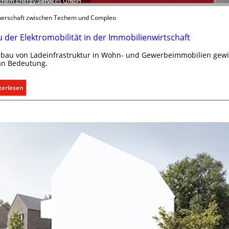
echem Energy Services GmbH
nerschaft zwischen Techem und Compleo
 der Elektromobilität in der Immobilienwirtschaft
bau von Ladeinfrastruktur in Wohn- und Gewerbeimmobilien gew
an Bedeutung.
:
terlesen
A
u
s
b
a
u
d
e
r
E
l
e
k