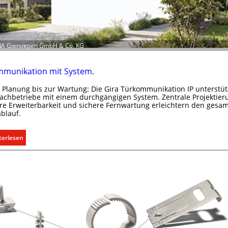
t
r
o
m
IRA Giersiepen GmbH & Co. KG
o
b
munikation mit System.
i
l
 Planung bis zur Wartung: Die Gira Türkommunikation IP unterstüt
i
fachbetriebe mit einem durchgängigen System. Zentrale Projektier
t
e Erweiterbarkeit und sichere Fernwartung erleichtern den gesa
ablauf.
ä
t
i
:
terlesen
n
T
d
ü
e
r
r
k
I
o
m
m
m
m
o
u