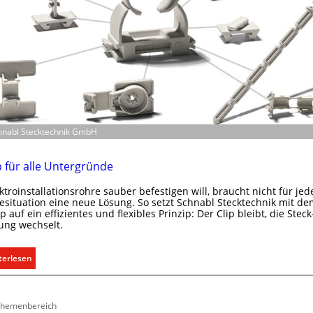
b
n
i
i
l
k
i
a
e
t
n
i
w
o
i
n
r
m
chnabl Stecktechnik GmbH
t
i
s
t
p für alle Untergründe
c
S
h
y
ktroinstallationsrohre sauber befestigen will, braucht nicht für jed
a
s
situation eine neue Lösung. So setzt Schnabl Stecktechnik mit de
f
ip auf ein effizientes und flexibles Prinzip: Der Clip bleibt, die Steck
t
ung wechselt.
t
e
m
.
:
terlesen
E
i
n
 Themenbereich