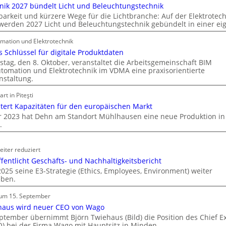
C
hnik 2027 bündelt Licht und Beleuchtungstechnik
l
arkeit und kürzere Wege für die Lichtbranche: Auf der Elektrotech
erden 2027 Licht und Beleuchtungstechnik gebündelt in einer e
i
p
ation und Elektrotechnik
f
s Schlüssel für digitale Produktdaten
ü
tag, den 8. Oktober, veranstaltet die Arbeitsgemeinschaft BIM
r
omation und Elektrotechnik im VDMA eine praxisorientierte
a
nstaltung.
l
rt in Piteşti
l
tert Kapazitäten für den europäischen Markt
e
r 2023 hat Dehn am Standort Mühlhausen eine neue Produktion in
U
.
n
t
iter reduziert
e
fentlicht Geschäfts- und Nachhaltigkeitsbericht
r
025 seine E3-Strategie (Ethics, Employees, Environment) weiter
g
eben.
r
ü
um 15. September
n
haus wird neuer CEO von Wago
d
ptember übernimmt Björn Twiehaus (Bild) die Position des Chief E
e
O) bei der Firma Wago mit Hauptsitz in Minden.