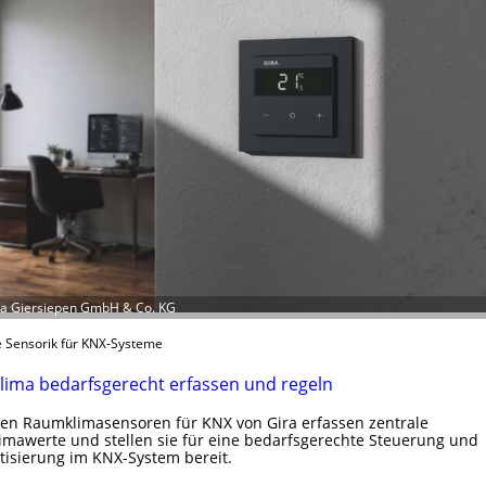
ira Giersiepen GmbH & Co. KG
 Sensorik für KNX-Systeme
ima bedarfsgerecht erfassen und regeln
en Raumklimasensoren für KNX von Gira erfassen zentrale
mawerte und stellen sie für eine bedarfsgerechte Steuerung und
isierung im KNX-System bereit.