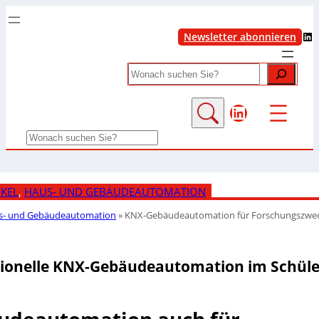
LinkedIn
Newsletter abonnieren
Search
LinkedIn
Search
IKEL
, 
HAUS- UND GEBÄUDEAUTOMATION
s- und Gebäudeautomation
»
KNX-Gebäudeautomation für Forschungszwe
sionelle KNX-Gebäudeautomation im Schüle