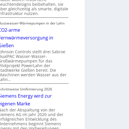
Leuchtendesigns beibehalten, sie
aber gleichzeitig als smarte, digitale
Infrastruktur nutzen.
Flusswasser-Wärmepumpen in der Lahn
CO2-arme
Fernwärmeversorgung in
Gießen
Johnson Controls stellt drei Sabroe
DualPAC Wasser-Wasser-
Großwärmepumpen für das
Pilotprojekt PowerLahn der
Stadtwerke Gießen bereit. Die
Maschinen werden Wasser aus der
Lahn…
Schrittweise Umfirmierung 2026
Siemens Energy wird zur
eigenen Marke
Nach der Abspaltung von der
Siemens AG im Jahr 2020 und der
erfolgreichen Entwicklung des
Unternehmens beginnt Siemens
Energy mit den Vorbereitungen…