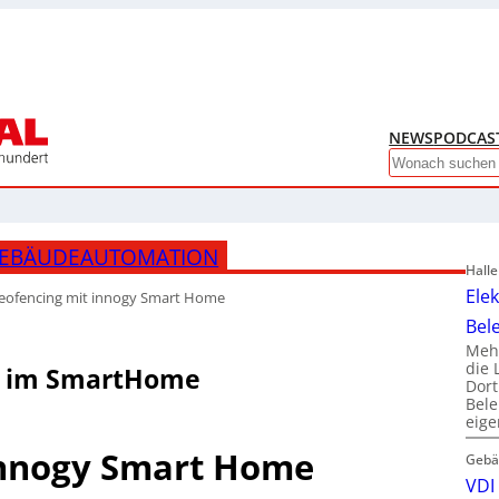
NEWS
PODCAS
Search
GEBÄUDEAUTOMATION
Hall
Ele
eofencing mit innogy Smart Home
Bel
Mehr
die 
n im SmartHome
Dor
Bele
eig
innogy Smart Home
Gebä
VDI 