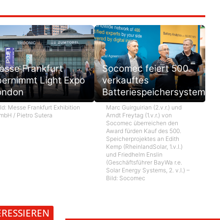
esse Frankfurt
Socomec feiert 500.
bernimmt Light Expo
verkauftes
ondon
Batteriespeichersystem
ld: Messe Frankfurt Exhibition
Marc Guirguirian (2.v.r.) und
mbH / Pietro Sutera
Arndt Freytag (1.v.r.) von
Socomec überreichen den
Award fürden Kauf des 500.
Speicherprojektes an Edith
Kemp (RheinlandSolar, 1.v.l.)
und Friedhelm Enslin
(Geschäftsführer BayWa r.e.
Solar Energy Systems, 2. v.l.) –
Bild: Socomec
ERESSIEREN