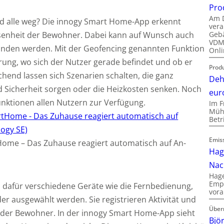
Pro
Am D
nd alle weg? Die innogy Smart Home-App erkennt
vera
Gebä
senheit der Bewohner.
Dabei kann auf Wunsch auch
VDMA
den werden. Mit der Geofencing genannten Funktion
Onli
erung, wo sich der Nutzer gerade befindet und ob er
Produ
chend lassen sich Szenarien schalten, die ganz
Deh
 Sicherheit sorgen oder die Heizkosten senken. Noch
eur
unktionen allen Nutzern zur Verfügung.
Im F
Mühl
Bet
Emis
ome – Das Zuhause reagiert automatisch auf An-
Hag
Nac
Hage
Empl
 dafür verschiedene Geräte wie die Fernbedienung,
vora
 ausgewählt werden. Sie registrieren Aktivität und
Über
 der Bewohner. In der innogy Smart Home-App sieht
Bjö