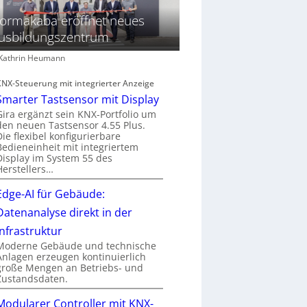
ormakaba eröffnet neues
usbildungszentrum
: Kathrin Heumann
KNX-Steuerung mit integrierter Anzeige
Smarter Tastsensor mit Display
Gira ergänzt sein KNX-Portfolio um
den neuen Tastsensor 4.55 Plus.
Die flexibel konfigurierbare
Bedieneinheit mit integriertem
Display im System 55 des
Herstellers…
Edge-AI für Gebäude:
Datenanalyse direkt in der
Infrastruktur
Moderne Gebäude und technische
Anlagen erzeugen kontinuierlich
große Mengen an Betriebs- und
Zustandsdaten.
Modularer Controller mit KNX-