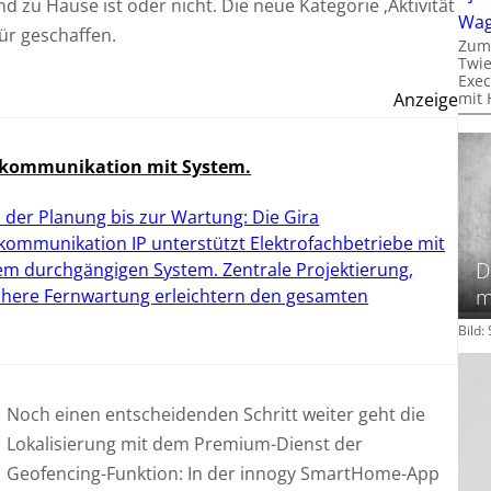
d zu Hause ist oder nicht. Die neue Kategorie ‚Aktivität
Wa
ür geschaffen.
Zum
Twie
Exec
Anzeige
mit 
kommunikation mit System.
 der Planung bis zur Wartung: Die Gira
kommunikation IP unterstützt Elektrofachbetriebe mit
D
em durchgängigen System. Zentrale Projektierung,
m
chere Fernwartung erleichtern den gesamten
Bild
Noch einen entscheidenden Schritt weiter geht die
Lokalisierung mit dem Premium-Dienst der
Geofencing-Funktion: In der innogy SmartHome-App