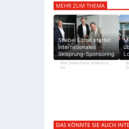
MEHR ZUM THEMA
M
Stiebel Eltron startet
ü
internationales
L
Skisprung-Sponsoring
Bi
Bild: Stiebel Eltron GmbH & Co.
G
KG
DAS KÖNNTE SIE AUCH INT