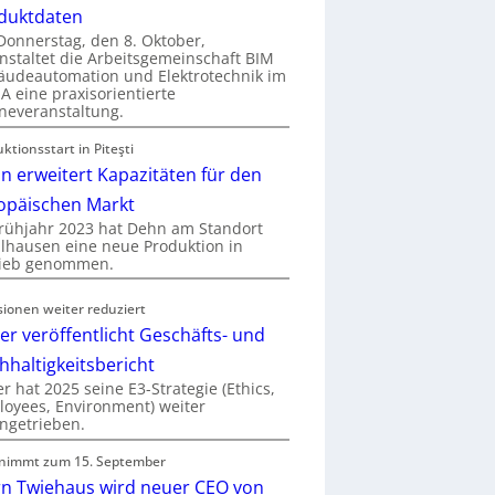
duktdaten
onnerstag, den 8. Oktober,
nstaltet die Arbeitsgemeinschaft BIM
udeautomation und Elektrotechnik im
 eine praxisorientierte
neveranstaltung.
ktionsstart in Piteşti
n erweitert Kapazitäten für den
opäischen Markt
rühjahr 2023 hat Dehn am Standort
hausen eine neue Produktion in
rieb genommen.
sionen weiter reduziert
er veröffentlicht Geschäfts- und
hhaltigkeitsbericht
r hat 2025 seine E3-Strategie (Ethics,
oyees, Environment) weiter
ngetrieben.
nimmt zum 15. September
rn Twiehaus wird neuer CEO von