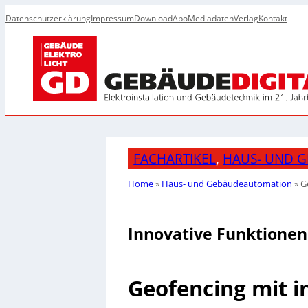
Datenschutzerklärung
Impressum
Download
Abo
Mediadaten
Verlag
Kontakt
FACHARTIKEL
, 
HAUS- UND 
Home
»
Haus- und Gebäudeautomation
»
G
Innovative Funktione
Geofencing mit 