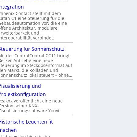
Integration
Phoenix Contact stellt mit dem
Catan C1 eine Steuerung für die
Gebäudeautomation vor, die eine
offene Architektur, modulare
Erweiterbarkeit und
Interoperabilität verbindet.
Steuerung für Sonnenschutz
Mit der CentralControl CC11 bringt
Becker-Antriebe eine neue
Steuerung im Steckdosenformat auf
den Markt, die Rollläden und
Sonnenschutz lokal steuert – ohne…
Visualisierung und
Projektkonfiguration
Peaknx veröffentlicht eine neue
Version seiner KNX-
Visualisierungssoftware Youvi.
Historische Leuchten fit
machen
Städte wollen historische