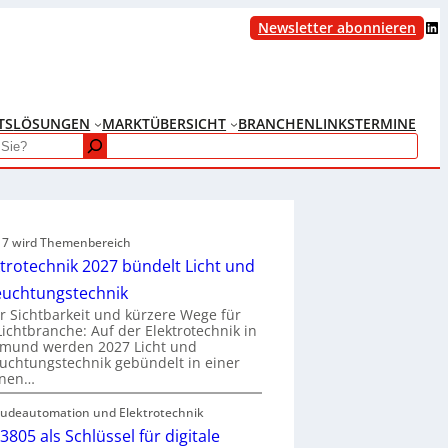
LinkedIn
Newsletter abonnieren
TS
LÖSUNGEN
MARKTÜBERSICHT
BRANCHENLINKS
TERMINE
e 7 wird Themenbereich
ktrotechnik 2027 bündelt Licht und
euchtungstechnik
 Sichtbarkeit und kürzere Wege für
Lichtbranche: Auf der Elektrotechnik in
tmund werden 2027 Licht und
uchtungstechnik gebündelt in einer
enen…
udeautomation und Elektrotechnik
3805 als Schlüssel für digitale