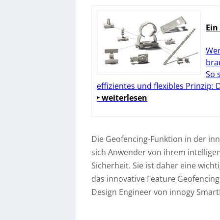
Ein
Wer
bra
So 
effizientes und flexibles Prinzip:
‣ weiterlesen
Die Geofencing-Funktion in der in
sich Anwender von ihrem intellig
Sicherheit. Sie ist daher eine wi
das innovative Feature Geofencing 
Design Engineer von innogy Smar