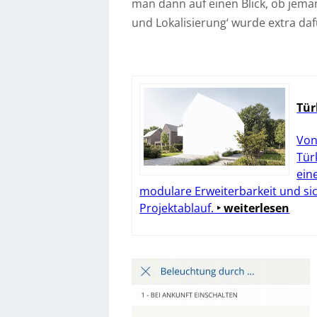
man dann auf einen Blick, ob jeman
und Lokalisierung‘ wurde extra daf
Tür
Von
Tür
ein
modulare Erweiterbarkeit und si
Projektablauf.
‣ weiterlesen