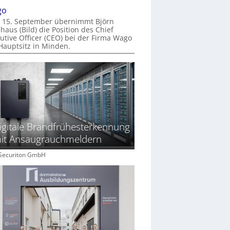
go
 15. September übernimmt Björn
haus (Bild) die Position des Chief
utive Officer (CEO) bei der Firma Wago
Hauptsitz in Minden.
igitale Brandfrühesterkennung
it Ansaugrauchmeldern
: Securiton GmbH