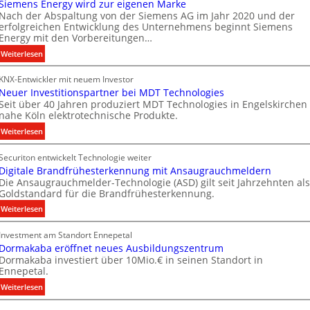
t
Siemens Energy wird zur eigenen Marke
t
Nach der Abspaltung von der Siemens AG im Jahr 2020 und der
e
e
erfolgreichen Entwicklung des Unternehmens beginnt Siemens
c
Energy mit den Vorbereitungen…
n
h
:
Weiterlesen
n
S
i
KNX-Entwickler mit neuem Investor
i
k
Neuer Investitionspartner bei MDT Technologies
e
Seit über 40 Jahren produziert MDT Technologies in Engelskirchen
m
nahe Köln elektrotechnische Produkte.
e
:
Weiterlesen
n
N
s
Securiton entwickelt Technologie weiter
e
E
Digitale Brandfrühesterkennung mit Ansaugrauchmeldern
u
n
Die Ansaugrauchmelder-Technologie (ASD) gilt seit Jahrzehnten als
e
e
Goldstandard für die Brandfrühesterkennung.
r
r
:
Weiterlesen
I
g
D
n
y
Investment am Standort Ennepetal
i
v
w
Dormakaba eröffnet neues Ausbildungszentrum
g
e
i
Dormakaba investiert über 10Mio.€ in seinen Standort in
i
s
r
Ennepetal.
t
t
d
:
Weiterlesen
a
i
z
D
l
t
u