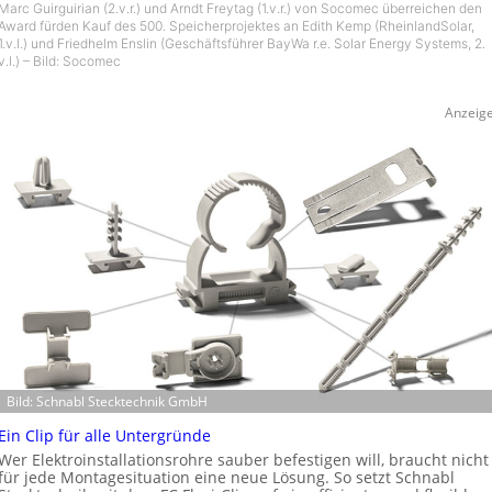
Marc Guirguirian (2.v.r.) und Arndt Freytag (1.v.r.) von Socomec überreichen den
Award fürden Kauf des 500. Speicherprojektes an Edith Kemp (RheinlandSolar,
1.v.l.) und Friedhelm Enslin (Geschäftsführer BayWa r.e. Solar Energy Systems, 2.
v.l.) – Bild: Socomec
Anzeig
Bild: Schnabl Stecktechnik GmbH
Ein Clip für alle Untergründe
Wer Elektroinstallationsrohre sauber befestigen will, braucht nicht
für jede Montagesituation eine neue Lösung. So setzt Schnabl