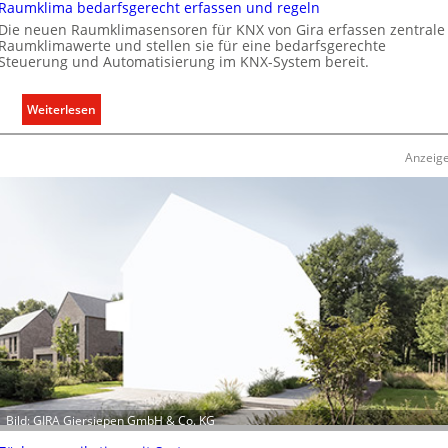
Raumklima bedarfsgerecht erfassen und regeln
i
Die neuen Raumklimasensoren für KNX von Gira erfassen zentrale
t
Raumklimawerte und stellen sie für eine bedarfsgerechte
ä
Steuerung und Automatisierung im KNX-System bereit.
t
e
:
Weiterlesen
n
R
f
a
ü
Anzeig
u
r
m
d
k
e
l
n
i
e
m
u
a
r
b
o
e
p
d
ä
a
i
r
s
Bild: GIRA Giersiepen GmbH & Co. KG
f
c
s