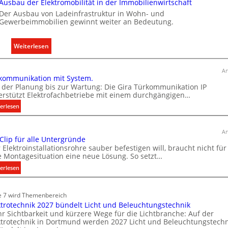
Ausbau der Elektromobilität in der Immobilienwirtschaft
Der Ausbau von Ladeinfrastruktur in Wohn- und
Gewerbeimmobilien gewinnt weiter an Bedeutung.
:
Weiterlesen
A
u
An
kommunikation mit System.
s
 der Planung bis zur Wartung: Die Gira Türkommunikation IP
b
erstützt Elektrofachbetriebe mit einem durchgängigen…
a
:
erlesen
u
T
d
ü
e
An
r
 Clip für alle Untergründe
r
k
 Elektroinstallationsrohre sauber befestigen will, braucht nicht für
E
o
e Montagesituation eine neue Lösung. So setzt…
l
m
:
erlesen
e
m
E
u
k
i
n
e 7 wird Themenbereich
t
n
i
ktrotechnik 2027 bündelt Licht und Beleuchtungstechnik
r
C
k
r Sichtbarkeit und kürzere Wege für die Lichtbranche: Auf der
l
o
ktrotechnik in Dortmund werden 2027 Licht und Beleuchtungstechn
a
i
m