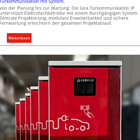
Türkommunikation mit System.
h
g
e
Von der Planung bis zur Wartung: Die Gira Türkommunikation IP
e
unterstützt Elektrofachbetriebe mit einem durchgängigen System.
n
Zentrale Projektierung, modulare Erweiterbarkeit und sichere
r
M
Fernwartung erleichtern den gesamten Projektablauf.
e
a
c
r
:
Weiterlesen
h
k
T
t
t
ü
e
r
r
k
f
o
a
m
s
m
s
u
e
n
n
i
u
k
n
a
d
t
r
i
e
o
g