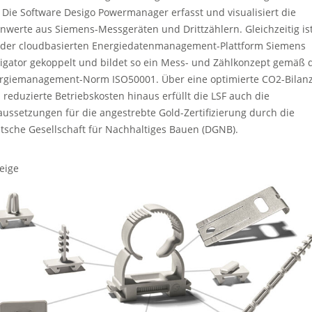
. Die Software Desigo Powermanager erfasst und visualisiert die
nwerte aus Siemens-Messgeräten und Drittzählern. Gleichzeitig ist
 der cloudbasierten Energiedatenmanagement-Plattform Siemens
igator gekoppelt und bildet so ein Mess- und Zählkonzept gemäß 
rgiemanagement-Norm ISO50001. Über eine optimierte CO2-Bilan
 reduzierte Betriebskosten hinaus erfüllt die LSF auch die
aussetzungen für die angestrebte Gold-Zertifizierung durch die
tsche Gesellschaft für Nachhaltiges Bauen (DGNB).
eige