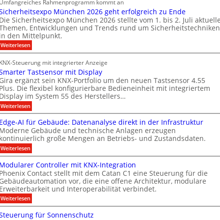
Umfangreiches Rahmenprogramm kommt an
o
e
i
r
Sicherheitsexpo München 2026 geht erfolgreich zu Ende
r
B
o
e
Die Sicherheitsexpo München 2026 stellte vom 1. bis 2. Juli aktuell
m
r
n
i
Themen, Entwicklungen und Trends rund um Sicherheitstechniken
a
a
s
g
in den Mittelpunkt.
k
n
p
e
:
Weiterlesen
a
d
a
n
S
b
i
f
r
e
KNX-Steuerung mit integrierter Anzeige
c
a
r
t
n
Smarter Tastsensor mit Display
h
e
ü
n
M
e
Gira ergänzt sein KNX-Portfolio um den neuen Tastsensor 4.55
r
r
h
Plus. Die flexibel konfigurierbare Bedieneinheit mit integriertem
e
a
h
ö
Display im System 55 des Herstellers…
e
r
r
e
f
s
:
Weiterlesen
b
i
k
S
t
f
t
e
e
m
s
Edge-AI für Gebäude: Datenanalyse direkt in der Infrastruktur
n
e
i
a
e
Moderne Gebäude und technische Anlagen erzeugen
e
r
r
M
x
kontinuierlich große Mengen an Betriebs- und Zustandsdaten.
t
p
t
k
D
e
:
o
Weiterlesen
n
e
T
r
E
M
T
e
n
d
ü
T
Modularer Controller mit KNX-Integration
a
g
n
u
n
e
Phoenix Contact stellt mit dem Catan C1 eine Steuerung für die
s
e
c
e
u
Gebäudeautomation vor, die eine offene Architektur, modulare
c
t
-
h
s
Erweiterbarkeit und Interoperabilität verbindet.
s
A
e
n
h
e
I
n
A
:
Weiterlesen
g
n
n
f
2
M
u
m
s
o
ü
0
o
Steuerung für Sonnenschutz
o
s
r
2
i
l
d