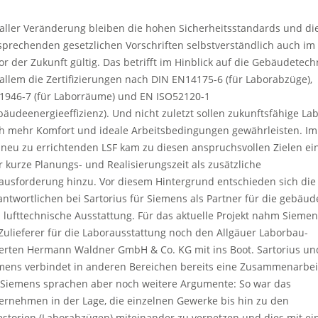
 aller Veränderung bleiben die hohen Sicherheitsstandards und di
sprechenden gesetzlichen Vorschriften selbstverständlich auch im
or der Zukunft gültig. Das betrifft im Hinblick auf die Gebäudetech
 allem die Zertifizierungen nach DIN EN14175-6 (für Laborabzüge),
1946-7 (für Laborräume) und EN ISO52120-1
bäudeenergieeffizienz). Und nicht zuletzt sollen zukunftsfähige La
h mehr Komfort und ideale Arbeitsbedingungen gewährleisten. Im 
 neu zu errichtenden LSF kam zu diesen anspruchsvollen Zielen ei
r kurze Planungs- und Realisierungszeit als zusätzliche
ausforderung hinzu. Vor diesem Hintergrund entschieden sich die
antwortlichen bei Sartorius für Siemens als Partner für die gebäud
 lufttechnische Ausstattung. Für das aktuelle Projekt nahm Sieme
 Zulieferer für die Laborausstattung noch den Allgäuer Laborbau-
erten Hermann Waldner GmbH & Co. KG mit ins Boot. Sartorius un
mens verbindet in anderen Bereichen bereits eine Zusammenarbei
 Siemens sprachen aber noch weitere Argumente: So war das
ernehmen in der Lage, die einzelnen Gewerke bis hin zu den
estorien (Laborabzügen) miteinander zu vernetzen und dies mit e