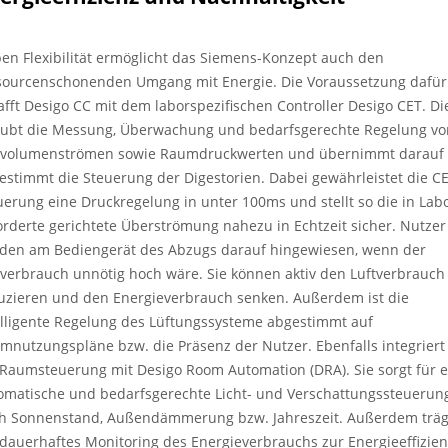
en Flexibilität ermöglicht das Siemens-Konzept auch den
sourcenschonenden Umgang mit Energie. Die Voraussetzung dafür
afft Desigo CC mit dem laborspezifischen Controller Desigo CET. Di
aubt die Messung, Überwachung und bedarfsgerechte Regelung vo
tvolumenströmen sowie Raumdruckwerten und übernimmt darauf
estimmt die Steuerung der Digestorien. Dabei gewährleistet die C
uerung eine Druckregelung in unter 100ms und stellt so die in Lab
orderte gerichtete Überströmung nahezu in Echtzeit sicher. Nutzer
den am Bediengerät des Abzugs darauf hingewiesen, wenn der
tverbrauch unnötig hoch wäre. Sie können aktiv den Luftverbrauch
uzieren und den Energieverbrauch senken. Außerdem ist die
elligente Regelung des Lüftungssysteme abgestimmt auf
mnutzungspläne bzw. die Präsenz der Nutzer. Ebenfalls integriert 
 Raumsteuerung mit Desigo Room Automation (DRA). Sie sorgt für e
omatische und bedarfsgerechte Licht- und Verschattungssteuerun
h Sonnenstand, Außendämmerung bzw. Jahreszeit. Außerdem träg
 dauerhaftes Monitoring des Energieverbrauchs zur Energieeffizie