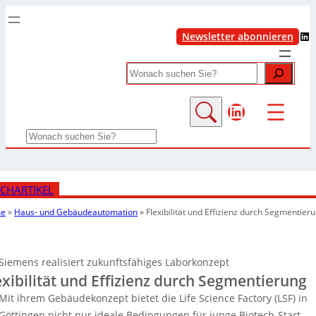
LinkedIn
Newsletter abonnieren
Search
LinkedIn
Search
CHARTIKEL
e
»
Haus- und Gebäudeautomation
»
Flexibilität und Effizienz durch Segmentier
Siemens realisiert zukunftsfähiges Laborkonzept
exibilität und Effizienz durch Segmentierung
Mit ihrem Gebäudekonzept bietet die Life Science Factory (LSF) in
Göttingen nicht nur ideale Bedingungen für junge Biotech-Start-