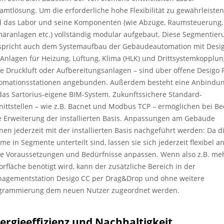
amtlösung. Um die erforderliche hohe Flexibilität zu gewährleisten
d das Labor und seine Komponenten (wie Abzüge, Raumsteuerung,
märanlagen etc.) vollständig modular aufgebaut. Diese Segmentier
spricht auch dem Systemaufbau der Gebäudeautomation mit Desi
 Anlagen für Heizung, Lüftung, Klima (HLK) und Drittsystemkopplu
ie Druckluft oder Aufbereitungsanlagen – sind über offene Desigo 
omationsstationen angebunden. Außerdem besteht eine Anbindu
das Sartorius-eigene BIM-System. Zukunftssichere Standard-
nittstellen – wie z.B. Bacnet und Modbus TCP – ermöglichen bei Be
e Erweiterung der installierten Basis. Anpassungen am Gebäude
nen jederzeit mit der installierten Basis nachgeführt werden: Da d
me in Segmente unterteilt sind, lassen sie sich jederzeit flexibel a
e Voraussetzungen und Bedürfnisse anpassen. Wenn also z.B. me
orfläche benötigt wird, kann der zusätzliche Bereich in der
agementstation Desigo CC per Drag&Drop und ohne weitere
grammierung dem neuen Nutzer zugeordnet werden.
ergieeffizienz und Nachhaltigkeit