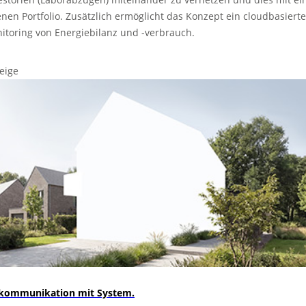
enen Portfolio. Zusätzlich ermöglicht das Konzept ein cloudbasiert
itoring von Energiebilanz und -verbrauch.
eige
kommunikation mit System.