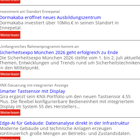
g
D
n
y
Investment am Standort Ennepetal
i
v
w
Dormakaba eröffnet neues Ausbildungszentrum
g
e
i
Dormakaba investiert über 10Mio.€ in seinen Standort in
i
s
r
Ennepetal.
t
t
d
:
Weiterlesen
a
i
z
D
l
t
u
Umfangreiches Rahmenprogramm kommt an
o
e
i
r
Sicherheitsexpo München 2026 geht erfolgreich zu Ende
r
B
o
e
Die Sicherheitsexpo München 2026 stellte vom 1. bis 2. Juli aktuell
m
r
n
i
Themen, Entwicklungen und Trends rund um Sicherheitstechniken
a
a
s
g
in den Mittelpunkt.
k
n
p
e
:
Weiterlesen
a
d
a
n
S
b
i
f
r
e
KNX-Steuerung mit integrierter Anzeige
c
a
r
t
n
Smarter Tastsensor mit Display
h
e
ü
n
M
e
Gira ergänzt sein KNX-Portfolio um den neuen Tastsensor 4.55
r
r
h
Plus. Die flexibel konfigurierbare Bedieneinheit mit integriertem
e
a
h
ö
Display im System 55 des Herstellers…
e
r
r
e
f
s
:
Weiterlesen
b
i
k
S
t
f
t
e
e
m
s
Edge-AI für Gebäude: Datenanalyse direkt in der Infrastruktur
n
e
i
a
e
Moderne Gebäude und technische Anlagen erzeugen
e
r
r
M
x
kontinuierlich große Mengen an Betriebs- und Zustandsdaten.
t
p
t
k
D
e
:
o
Weiterlesen