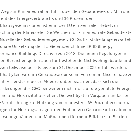
 Weg zur Klimaneutralität führt über den Gebäudesektor. Mit rund
zent des Energieverbrauchs und 36 Prozent der
ibhausgasemissionen ist er in der EU ein zentraler Hebel zur
eichung der Klimaziele. Die Weichen für klimaneutrale Gebäude ste
 Novelle des Gebäudeenergiegesetz (GEG). Es ist die lange erwartet
ionale Umsetzung der EU-Gebäuderichtlinie EPBD (Energy
formance Buildings Directive) von 2018. Die neuen Regelungen in
sen Bereichen gelten auch für bestehende Nichtwohngebäude un
sen teilweise bereits bis zum 31. Dezember 2024 erfüllt werden.
hhaltigkeit wird im Gebäudesektor somit von einem Nice to have z
icht. Als erstes müssen Akteure dabei beachten, dass sich die
orderungen des GEG bei weitem nicht nur auf die genutzte Energie
me und Elektrizität beziehen. Die wichtigsten Vorgaben umfassen
e Verpflichtung zur Nutzung von mindestens 65 Prozent erneuerba
rgien für Heizungsanlagen, den Einbau von Gebäudeautomation i
htwohngebäuden und Maßnahmen für mehr Effizienz im Betrieb.