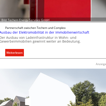
n
u
n
d
Bild: Techem Energy Services GmbH
r
e
Partnerschaft zwischen Techem und Compleo
g
Ausbau der Elektromobilität in der Immobilienwirtschaft
e
Der Ausbau von Ladeinfrastruktur in Wohn- und
Gewerbeimmobilien gewinnt weiter an Bedeutung.
l
n
:
Weiterlesen
A
u
Anzeig
s
b
a
u
d
e
r
E