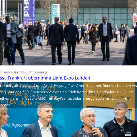
hmesse für die Lichtplanung
sse Frankfurt übernimmt Light Expo London
c Guirguirian (2.v.r.) und Arndt Freytag (1.v.r.) von Socomec überreichen den A
den Kauf des 500. Speicherprojektes an Edith Kemp (RheinlandSolar, 1.v.l.) und
edhelm Enslin (Geschäftsführer BayWa r.e. Solar Energy Systems, 2. v.l.) – Bild:
comec