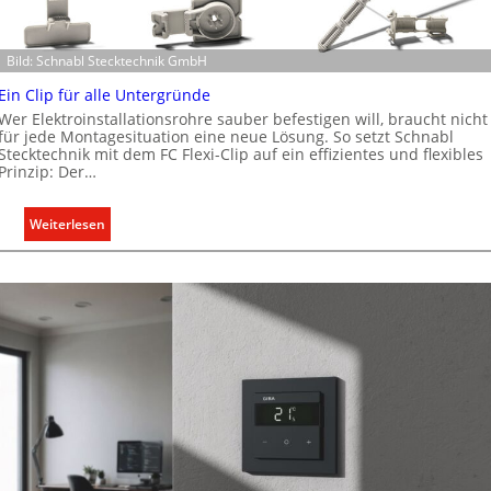
t
K
Bild: Schnabl Stecktechnik GmbH
a
p
Ein Clip für alle Untergründe
a
Wer Elektroinstallationsrohre sauber befestigen will, braucht nicht
z
für jede Montagesituation eine neue Lösung. So setzt Schnabl
Stecktechnik mit dem FC Flexi-Clip auf ein effizientes und flexibles
i
Prinzip: Der…
t
ä
:
Weiterlesen
t
E
e
i
n
n
f
C
ü
l
r
i
d
p
e
f
n
ü
e
r
u
a
r