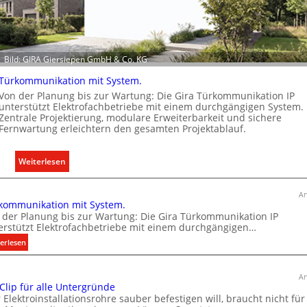
l
e
k
t
Bild: GIRA Giersiepen GmbH & Co. KG
r
o
Türkommunikation mit System.
m
Von der Planung bis zur Wartung: Die Gira Türkommunikation IP
o
unterstützt Elektrofachbetriebe mit einem durchgängigen System.
Zentrale Projektierung, modulare Erweiterbarkeit und sichere
b
Fernwartung erleichtern den gesamten Projektablauf.
i
l
:
Weiterlesen
i
T
t
ü
ä
An
kommunikation mit System.
r
t
 der Planung bis zur Wartung: Die Gira Türkommunikation IP
k
i
erstützt Elektrofachbetriebe mit einem durchgängigen…
o
n
:
erlesen
m
d
T
m
e
ü
u
r
An
r
 Clip für alle Untergründe
n
I
k
 Elektroinstallationsrohre sauber befestigen will, braucht nicht für
i
m
o