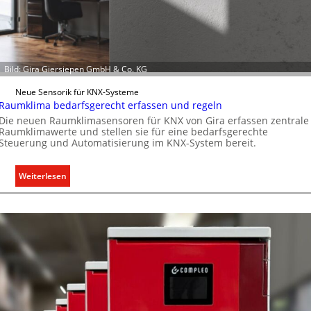
l
o
l
p
e
ä
U
i
n
s
Bild: Gira Giersiepen GmbH & Co. KG
t
c
Neue Sensorik für KNX-Systeme
e
h
Raumklima bedarfsgerecht erfassen und regeln
r
e
Die neuen Raumklimasensoren für KNX von Gira erfassen zentrale
g
n
Raumklimawerte und stellen sie für eine bedarfsgerechte
r
M
Steuerung und Automatisierung im KNX-System bereit.
ü
a
n
r
:
Weiterlesen
d
k
R
e
t
a
u
m
k
l
i
m
a