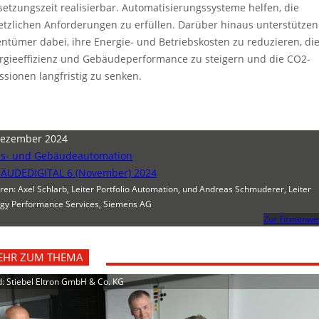
etzungszeit realisierbar. Automatisierungssysteme helfen, die
etzlichen Anforderungen zu erfüllen. Darüber hinaus unterstützen
entümer dabei, ihre Energie- und Betriebskosten zu reduzieren, di
rgieeffizienz und Gebäudeperformance zu steigern und die CO2-
ssionen langfristig zu senken.
Dezember 2024
s- und Gebäudeautomation
ÄUDEDIGITAL 6 (November) 2024
ren: Axel Schlarb, Leiter Portfolio Automation, und Andreas Schmuderer, Leiter
gy Performance Services, Siemens AG
Zur Firmenwe
EHR ZUM THEMA
d: Stiebel Eltron GmbH & Co. KG