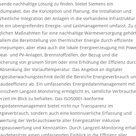
sende nachhaltige Lösung zu finden, bietet Siemens ein
dumpaket, das die Konzeption und Planung, die Installation und
zheitliche Integration der Anlagen in die vorhandene Infrastruktur
ie ein übergreifendes Energie- und Lastmanagement umfasst. Zu 
lichen Maßnahmen für eine nachhaltige Wärmeversorgung gehör
 allem die Bereitstellung von thermischer Energie durch effiziente
mepumpen, aber etwa auch die lokale Energieerzeugung mit Powe
Heat- und PV-Anlagen, Brennstoffzellen, der Bezug und die
icherung von grünem Strom oder eine Erhöhung der Effizienz dur
 Absenkung der Vorlauftemperatur. Das Angebot an digitaler
rgieüberwachungstechnik deckt die Bereiche Energieverbrauch u
äudeeffizienz ab. Ein umfassendes Energiedatenmanagement mit
hnischem Langzeit-Monitoring ermöglicht es, sämtliche Verbrauche
erzeit im Blick zu behalten. Das ISO50001-konforme
rgiedatenmanagement bietet nicht nur Transparenz im
rgieverbrauch, sondern auch eine kontinuierliche Erfassung und
wertung der Verbrauchswerte aller Energiezähler inklusive
rgieauswertung und Kennzahlen. Durch Langzeit-Monitoring erhal
äudebesitzer einen umfassenden Einblick in die Effizienz aller