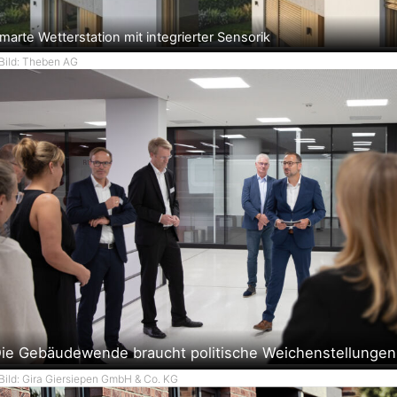
marte Wetterstation mit integrierter Sensorik
Bild: Theben AG
ie Gebäudewende braucht politische Weichenstellungen
Bild: Gira Giersiepen GmbH & Co. KG