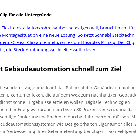
 Clip für alle Untergründe
 Elektroinstallationsrohre sauber befestigen will, braucht nicht für
e Montagesituation eine neue Lösung. So setzt Schnabl Stecktechni
dem FC Flexi-Clip auf ein effizientes und flexibles Prinzip: Der Clip
ibt, die Steck-Anbindung wechselt.
‣ weiterlesen
t Gebäudeautomation schnell zum Ziel
 besonderes Augenmerk auf das Potenzial der Gebäudeautomation
lten Eigentümer legen, die auf dem Weg zum nachhaltigen Gebäud
lichst schnell Ergebnisse erzielen wollen. Digitale Technologien
nen den Energieverbrauch um bis zu 30 Prozent senken, ohne das
wendige Sanierungsmaßnahmen durchgeführt werden müssen. Mi
äudeautomationssystemen wie Desigo erhalten Eigentümer alles,
 zur Verbesserung ihrer Gebäudeleistung benötigen – von Feldgerä