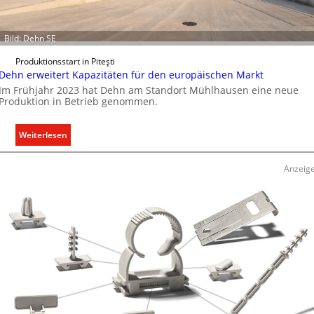
Bild: Dehn SE
Produktionsstart in Piteşti
Dehn erweitert Kapazitäten für den europäischen Markt
Im Frühjahr 2023 hat Dehn am Standort Mühlhausen eine neue
Produktion in Betrieb genommen.
:
Weiterlesen
D
e
Anzeig
h
n
e
r
w
e
i
t
e
r