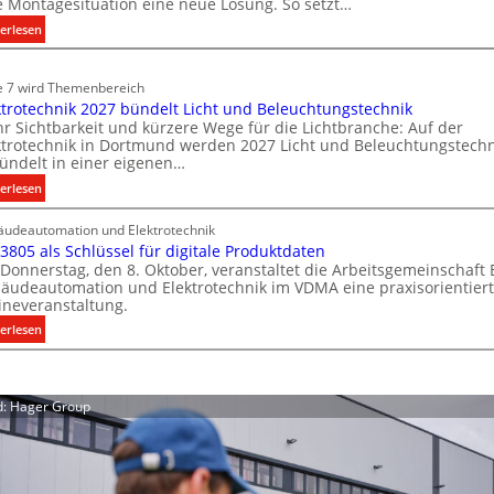
e Montagesituation eine neue Lösung. So setzt…
k
m
m
:
erlesen
a
m
o
E
u
t
b
i
n
e 7 wird Themenbereich
i
i
n
i
ktrotechnik 2027 bündelt Licht und Beleuchtungstechnik
o
C
l
k
r Sichtbarkeit und kürzere Wege für die Lichtbranche: Auf der
l
n
i
ktrotechnik in Dortmund werden 2027 Licht und Beleuchtungstechn
a
i
m
e
ündelt in einer eigenen…
t
p
i
n
:
erlesen
i
f
t
w
E
o
ü
S
i
udeautomation und Elektrotechnik
l
n
r
 3805 als Schlüssel für digitale Produktdaten
y
e
r
m
a
Donnerstag, den 8. Oktober, veranstaltet die Arbeitsgemeinschaft
k
i
s
t
l
äudeautomation und Elektrotechnik im VDMA eine praxisorientier
t
t
t
s
l
ineveranstaltung.
r
S
e
c
e
:
erlesen
o
y
U
m
h
V
t
s
n
.
a
D
e
t
t
f
I
c
e
e
d: Hager Group
3
t
h
m
r
8
n
.
g
0
i
r
5
k
ü