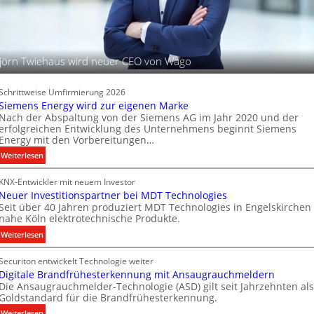
r
c
o
h
d
t
u
u
jörn Twiehaus wird neuer CEO von Wago
k
n
t
g
d
s
Schrittweise Umfirmierung 2026
a
t
Siemens Energy wird zur eigenen Marke
t
Nach der Abspaltung von der Siemens AG im Jahr 2020 und der
e
e
erfolgreichen Entwicklung des Unternehmens beginnt Siemens
c
Energy mit den Vorbereitungen…
n
h
:
Weiterlesen
n
S
i
KNX-Entwickler mit neuem Investor
i
k
Neuer Investitionspartner bei MDT Technologies
e
Seit über 40 Jahren produziert MDT Technologies in Engelskirchen
m
nahe Köln elektrotechnische Produkte.
e
:
Weiterlesen
n
N
s
Securiton entwickelt Technologie weiter
e
E
Digitale Brandfrühesterkennung mit Ansaugrauchmeldern
u
n
Die Ansaugrauchmelder-Technologie (ASD) gilt seit Jahrzehnten als
e
e
Goldstandard für die Brandfrühesterkennung.
r
r
:
Weiterlesen
I