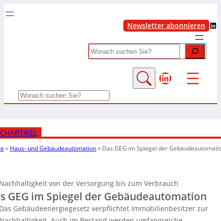
LinkedIn
Newsletter abonnieren
Search
LinkedIn
Search
CHARTIKEL
e
»
Haus- und Gebäudeautomation
»
Das GEG im Spiegel der Gebäudeautomati
Nachhaltigkeit von der Versorgung bis zum Verbrauch
s GEG im Spiegel der Gebäudeautomation
Das Gebäudeenergiegesetz verpflichtet Immobilienbesitzer zur
Nachhaltigkeit. Auch im Bestand werden umfangreiche