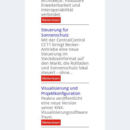
Architektur, modulare
p
G
u
l
Erweiterbarkeit und
e
E
a
Interoperabilität
b
n
y
verbindet.
ä
d
u
e
:
Weiterlesen
d
M
e
o
Steuerung für
:
d
D
Sonnenschutz
u
a
Mit der CentralControl
l
t
CC11 bringt Becker-
a
e
r
Antriebe eine neue
n
e
Steuerung im
a
r
Steckdosenformat auf
n
C
a
den Markt, die Rollläden
o
l
und Sonnenschutz lokal
n
y
steuert – ohne…
t
s
r
:
Weiterlesen
e
o
S
d
l
t
i
Visualisierung und
l
e
r
Projektkonfiguration
e
u
e
r
Peaknx veröffentlicht
e
k
m
eine neue Version
r
t
i
u
seiner KNX-
i
t
n
n
Visualisierungssoftware
K
g
d
Youvi.
N
f
e
X
:
Weiterlesen
ü
r
-
V
r
I
I