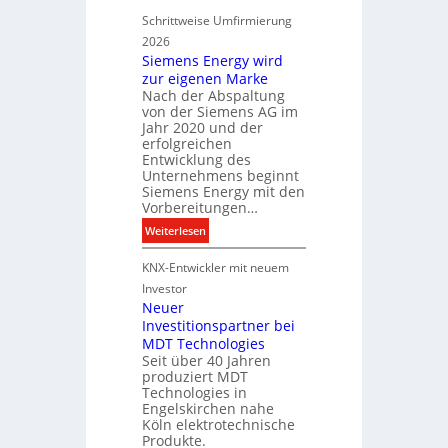
u
l
Schrittweise Umfirmierung
n
f
2026
d
ü
Siemens Energy wird
B
r
zur eigenen Marke
e
d
Nach der Abspaltung
l
i
von der Siemens AG im
e
g
Jahr 2020 und der
u
i
erfolgreichen
c
Entwicklung des
t
Unternehmens beginnt
h
a
Siemens Energy mit den
t
l
Vorbereitungen…
u
e
:
Weiterlesen
n
P
S
g
r
KNX-Entwickler mit neuem
i
s
o
e
t
Investor
d
m
Neuer
e
u
Investitionspartner bei
e
c
k
MDT Technologies
n
h
t
Seit über 40 Jahren
s
n
d
produziert MDT
E
i
a
Technologies in
n
k
t
Engelskirchen nahe
e
Köln elektrotechnische
e
r
Produkte.
n