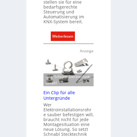
stellen sie für eine
z
bedarfsgerechte
Steuerung und
i
Automatisierung im
t
KNX-System bereit.
ä
t
:
Weiterlesen
e
R
n
a
f
Anzeige
u
ü
m
r
k
d
l
e
Bild: Schnabl Stecktechnik
i
n
GmbH
m
e
Ein Clip für alle
a
u
Untergründe
b
r
Wer
e
o
Elektroinstallationsrohr
d
e sauber befestigen will,
p
braucht nicht für jede
a
ä
Montagesituation eine
r
i
neue Lösung. So setzt
f
s
Schnabl Stecktechnik