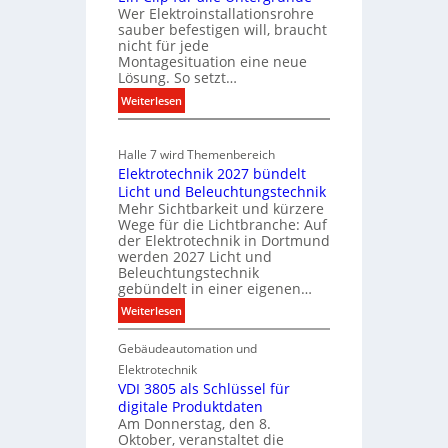
k
m
Wer Elektroinstallationsrohre
a
o
sauber befestigen will, braucht
o
t
nicht für jede
m
b
i
Montagesituation eine neue
m
i
Lösung. So setzt…
o
u
l
:
n
Weiterlesen
n
i
E
m
i
e
i
k
i
Halle 7 wird Themenbereich
n
n
a
t
Elektrotechnik 2027 bündelt
C
w
t
S
Licht und Beleuchtungstechnik
l
i
i
y
Mehr Sichtbarkeit und kürzere
i
o
r
Wege für die Lichtbranche: Auf
s
p
n
der Elektrotechnik in Dortmund
t
t
f
m
werden 2027 Licht und
s
e
Beleuchtungstechnik
ü
i
c
gebündelt in einer eigenen…
m
r
t
h
a
.
:
Weiterlesen
S
a
l
E
y
f
l
Gebäudeautomation und
l
s
t
e
e
t
Elektrotechnik
U
k
VDI 3805 als Schlüssel für
e
n
digitale Produktdaten
t
m
Am Donnerstag, den 8.
t
r
.
Oktober, veranstaltet die
e
o