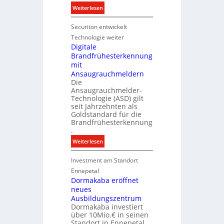
g
:
Weiterlesen
y
N
w
Securiton entwickelt
e
i
u
Technologie weiter
r
e
Digitale
d
Brandfrühesterkennung
r
z
mit
I
u
Ansaugrauchmeldern
n
r
Die
v
Ansaugrauchmelder-
e
e
Technologie (ASD) gilt
i
s
seit Jahrzehnten als
g
t
Goldstandard für die
e
Brandfrühesterkennung
i
n
.
t
e
i
:
Weiterlesen
n
o
D
M
n
Investment am Standort
i
a
s
g
Ennepetal
r
p
i
Dormakaba eröffnet
k
a
neues
t
e
r
Ausbildungszentrum
a
Dormakaba investiert
t
l
über 10Mio.€ in seinen
n
e
Standort in Ennepetal.