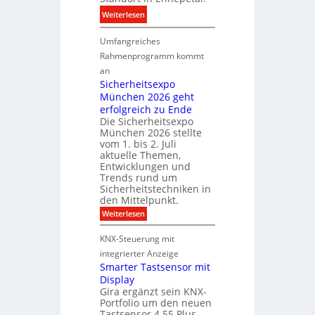
e
B
:
Weiterlesen
r
r
D
b
a
Umfangreiches
o
e
n
r
Rahmenprogramm kommt
i
d
m
M
an
f
a
Sicherheitsexpo
D
r
k
München 2026 geht
T
ü
a
erfolgreich zu Ende
T
h
Die Sicherheitsexpo
b
e
e
München 2026 stellte
a
c
s
vom 1. bis 2. Juli
e
h
t
aktuelle Themen,
r
n
e
Entwicklungen und
ö
Trends rund um
o
r
Sicherheitstechniken in
f
l
k
den Mittelpunkt.
f
o
e
:
Weiterlesen
n
g
n
S
e
i
n
i
KNX-Steuerung mit
t
c
e
u
h
integrierter Anzeige
n
s
n
e
Smarter Tastsensor mit
e
g
r
Display
u
h
m
Gira ergänzt sein KNX-
e
e
i
Portfolio um den neuen
i
s
t
t
Tastsensor 4.55 Plus.