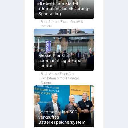
Stiebel Eltron startet
internationales Skisprung-
Sponsoring
Bild: Stiebel Eltron GmbH &
Co. KG
Messe Frankfurt
übernimmt Light Expo
London
Bild: Messe Frankfurt
Exhibition GmbH / Pietro
Sutera
Socomec feiert 500.
verkauftes
Batteriespeichersystem