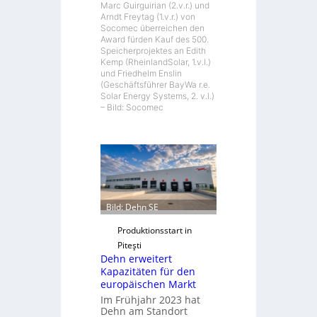
Marc Guirguirian (2.v.r.) und
Arndt Freytag (1.v.r.) von
Socomec überreichen den
Award fürden Kauf des 500.
Speicherprojektes an Edith
Kemp (RheinlandSolar, 1.v.l.)
und Friedhelm Enslin
(Geschäftsführer BayWa r.e.
Solar Energy Systems, 2. v.l.)
– Bild: Socomec
Bild: Dehn SE
Produktionsstart in
Piteşti
Dehn erweitert
Kapazitäten für den
europäischen Markt
Im Frühjahr 2023 hat
Dehn am Standort