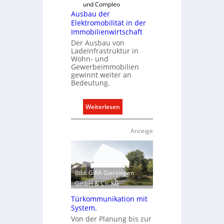
und Compleo
e
e
Ausbau der
r
l
Elektromobilität in der
g
n
Immobilienwirtschaft
r
Der Ausbau von
ü
Ladeinfrastruktur in
Wohn- und
n
Gewerbeimmobilien
d
gewinnt weiter an
e
Bedeutung.
:
Weiterlesen
A
u
Anzeige
s
b
a
u
Bild: GIRA Giersiepen
d
GmbH & Co. KG
e
Türkommunikation mit
r
System.
E
Von der Planung bis zur
l