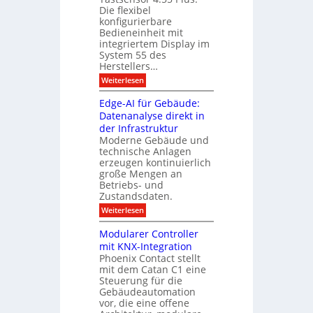
A
s
Die flexibel
A
e
u
konfigurierbare
n
x
Bedieneinheit mit
s
p
s
integriertem Display im
o
b
a
System 55 des
M
i
u
Herstellers…
ü
l
n
g
:
Weiterlesen
c
d
r
S
h
m
u
Edge-AI für Gebäude:
a
e
a
n
n
Datenanalyse direkt in
u
r
2
g
der Infrastruktur
t
c
0
e
s
Moderne Gebäude und
h
2
r
technische Anlagen
z
6
m
T
erzeugen kontinuierlich
g
e
a
e
e
große Mengen an
s
n
l
h
Betriebs- und
t
t
t
Zustandsdaten.
d
s
e
r
e
e
:
Weiterlesen
r
n
u
E
f
r
s
d
o
m
Modularer Controller
n
o
g
l
mit KNX-Integration
r
e
g
m
Phoenix Contact stellt
-
r
i
mit dem Catan C1 eine
A
e
t
I
Steuerung für die
i
D
f
c
Gebäudeautomation
i
ü
h
vor, die eine offene
s
r
z