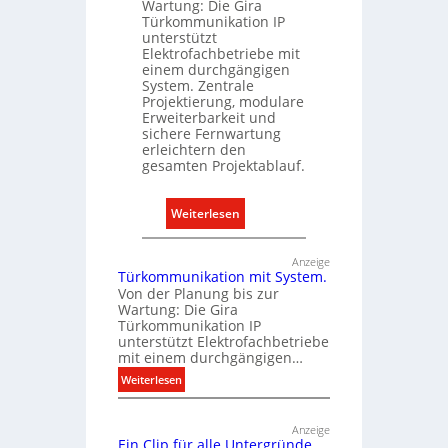
Wartung: Die Gira
e
Türkommunikation IP
unterstützt
k
Elektrofachbetriebe mit
t
einem durchgängigen
r
System. Zentrale
o
Projektierung, modulare
Erweiterbarkeit und
m
sichere Fernwartung
o
erleichtern den
b
gesamten Projektablauf.
i
l
:
Weiterlesen
i
T
t
ü
Anzeige
ä
Türkommunikation mit System.
r
t
Von der Planung bis zur
k
Wartung: Die Gira
i
o
Türkommunikation IP
n
m
unterstützt Elektrofachbetriebe
d
mit einem durchgängigen…
m
e
:
u
Weiterlesen
r
T
n
I
ü
i
Anzeige
m
r
k
Ein Clip für alle Untergründe