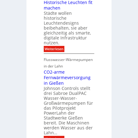
i
S
Historische Leuchten fit
n
n
s
o
f
machen
t
u
n
r
e
Städte wollen
a
n
a
g
historische
l
e
s
r
i
n
Leuchtendesigns
t
a
s
s
beibehalten, sie aber
r
t
i
c
u
gleichzeitig als smarte,
i
e
h
k
digitale Infrastruktur
o
r
u
t
nutzen.
n
u
t
u
n
z
:
Weiterlesen
r
g
H
u
i
Flusswasser-Wärmepumpen
n
s
d
t
in der Lahn
P
o
CO2-arme
r
r
Fernwärmeversorgung
o
i
j
in Gießen
s
e
c
Johnson Controls stellt
k
h
drei Sabroe DualPAC
t
e
Wasser-Wasser-
k
L
Großwärmepumpen für
o
e
das Pilotprojekt
n
u
f
PowerLahn der
c
i
Stadtwerke Gießen
h
g
t
bereit. Die Maschinen
u
e
werden Wasser aus der
r
n
Lahn…
a
f