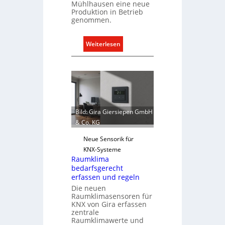
Mühlhausen eine neue
Produktion in Betrieb
genommen.
:
Weiterlesen
D
e
h
n
e
r
Bild: Gira Giersiepen GmbH
w
& Co. KG
e
i
Neue Sensorik für
t
KNX-Systeme
Raumklima
e
bedarfsgerecht
r
erfassen und regeln
t
Die neuen
K
Raumklimasensoren für
a
KNX von Gira erfassen
zentrale
p
Raumklimawerte und
a