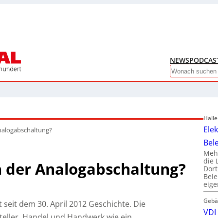
NEWS
PODCAS
Search
Hall
Ele
alogabschaltung?
Bel
Mehr
die 
der Analogabschaltung?
Dor
Bele
eig
Gebä
t seit dem 30. April 2012 Geschichte. Die
VDI 
teller, Handel und Handwerk wie ein