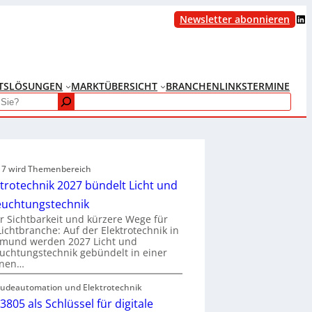
LinkedIn
Newsletter abonnieren
TS
LÖSUNGEN
MARKTÜBERSICHT
BRANCHENLINKS
TERMINE
e 7 wird Themenbereich
ktrotechnik 2027 bündelt Licht und
euchtungstechnik
 Sichtbarkeit und kürzere Wege für
Lichtbranche: Auf der Elektrotechnik in
tmund werden 2027 Licht und
uchtungstechnik gebündelt in einer
enen…
udeautomation und Elektrotechnik
3805 als Schlüssel für digitale