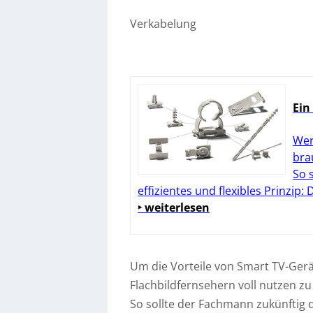
Verkabelung
Ein
Wer
bra
So 
effizientes und flexibles Prinzip:
‣ weiterlesen
Um die Vorteile von Smart TV-Ger
Flachbildfernsehern voll nutzen zu
So sollte der Fachmann zukünftig 