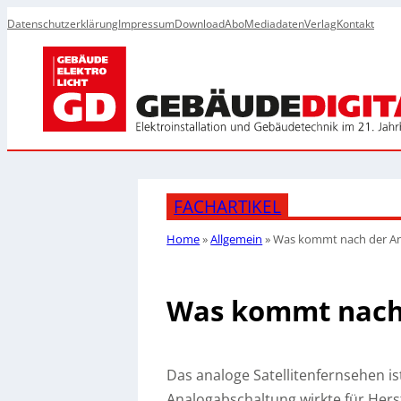
Datenschutzerklärung
Impressum
Download
Abo
Mediadaten
Verlag
Kontakt
FACHARTIKEL
Home
»
Allgemein
»
Was kommt nach der An
Was kommt nach 
Das analoge Satellitenfernsehen is
Analogabschaltung wirkte für Hers