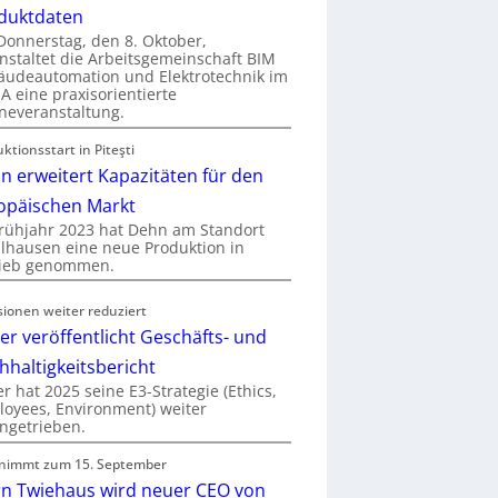
duktdaten
onnerstag, den 8. Oktober,
nstaltet die Arbeitsgemeinschaft BIM
udeautomation und Elektrotechnik im
 eine praxisorientierte
neveranstaltung.
ktionsstart in Piteşti
n erweitert Kapazitäten für den
opäischen Markt
rühjahr 2023 hat Dehn am Standort
hausen eine neue Produktion in
rieb genommen.
sionen weiter reduziert
er veröffentlicht Geschäfts- und
hhaltigkeitsbericht
r hat 2025 seine E3-Strategie (Ethics,
oyees, Environment) weiter
ngetrieben.
nimmt zum 15. September
rn Twiehaus wird neuer CEO von