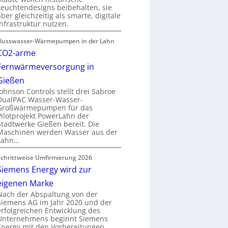
Leuchtendesigns beibehalten, sie
aber gleichzeitig als smarte, digitale
Infrastruktur nutzen.
Flusswasser-Wärmepumpen in der Lahn
CO2-arme
Fernwärmeversorgung in
Gießen
Johnson Controls stellt drei Sabroe
DualPAC Wasser-Wasser-
Großwärmepumpen für das
Pilotprojekt PowerLahn der
Stadtwerke Gießen bereit. Die
Maschinen werden Wasser aus der
Lahn…
Schrittweise Umfirmierung 2026
Siemens Energy wird zur
eigenen Marke
Nach der Abspaltung von der
Siemens AG im Jahr 2020 und der
erfolgreichen Entwicklung des
Unternehmens beginnt Siemens
Energy mit den Vorbereitungen…