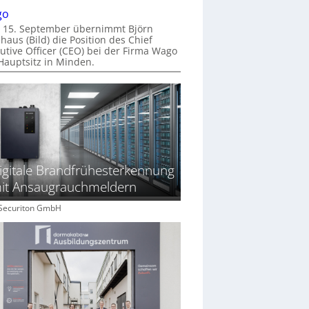
go
 15. September übernimmt Björn
haus (Bild) die Position des Chief
utive Officer (CEO) bei der Firma Wago
Hauptsitz in Minden.
igitale Brandfrühesterkennung
it Ansaugrauchmeldern
: Securiton GmbH