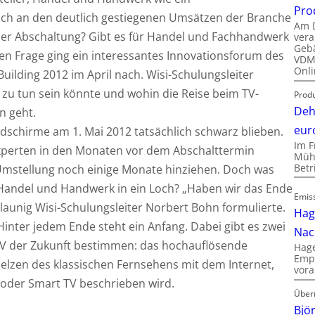
Pro
ich an den deutlich gestiegenen Umsätzen der Branche
Am D
er Abschaltung? Gibt es für Handel und Fachhandwerk
vera
Gebä
gen Frage ging ein interessantes Innovationsforum des
VDMA
Onli
ilding 2012 im April nach. Wisi-Schulungsleiter
 zu tun sein könnte und wohin die Reise beim TV-
Produ
Deh
n geht.
eur
Bildschirme am 1. Mai 2012 tatsächlich schwarz blieben.
Im F
Experten in den Monaten vor dem Abschalttermin
Mühl
Bet
 Umstellung noch einige Monate hinziehen. Doch was
 Handel und Handwerk in ein Loch? „Haben wir das Ende
Emis
es launig Wisi-Schulungsleiter Norbert Bohn formulierte.
Hag
. Hinter jedem Ende steht ein Anfang. Dabei gibt es zwei
Nac
 TV der Zukunft bestimmen: das hochauflösende
Hage
Empl
zen des klassischen Fernsehens mit dem Internet,
vora
 oder Smart TV beschrieben wird.
Über
Bjö