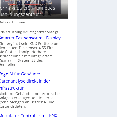
ormakaba eröffnet neues
usbildungszentrum
: Kathrin Heumann
KNX-Steuerung mit integrierter Anzeige
Smarter Tastsensor mit Display
Gira ergänzt sein KNX-Portfolio um
den neuen Tastsensor 4.55 Plus.
Die flexibel konfigurierbare
Bedieneinheit mit integriertem
Display im System 55 des
Herstellers…
Edge-AI für Gebäude:
Datenanalyse direkt in der
Infrastruktur
Moderne Gebäude und technische
Anlagen erzeugen kontinuierlich
große Mengen an Betriebs- und
Zustandsdaten.
Modularer Controller mit KNX-