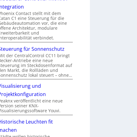
Integration
Phoenix Contact stellt mit dem
Catan C1 eine Steuerung für die
Gebäudeautomation vor, die eine
offene Architektur, modulare
Erweiterbarkeit und
Interoperabilität verbindet.
Steuerung für Sonnenschutz
Mit der CentralControl CC11 bringt
Becker-Antriebe eine neue
Steuerung im Steckdosenformat auf
den Markt, die Rollläden und
Sonnenschutz lokal steuert – ohne…
Visualisierung und
Projektkonfiguration
Peaknx veröffentlicht eine neue
Version seiner KNX-
Visualisierungssoftware Youvi.
Historische Leuchten fit
machen
Städte wollen historische