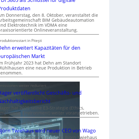
Produktdaten
Am Donnerstag, den 8. Oktober, veranstaltet die
Arbeitsgemeinschaft BIM Gebäudeautomation
und Elektrotechnik im VDMA eine
praxisorientierte Onlineveranstaltung.
roduktionsstart in Piteşti
Dehn erweitert Kapazitäten für den
europäischen Markt
Im Frühjahr 2023 hat Dehn am Standort
Mühlhausen eine neue Produktion in Betrieb
genommen.
missionen weiter reduziert
Hager veröffentlicht Geschäfts- und
Nachhaltigkeitsbericht
Hager hat 2025 seine E3-Strategie (Ethics,
Employees, Environment) weiter vorangetrieben.
bernimmt zum 15. September
Björn Twiehaus wird neuer CEO von Wago
Zum 15. September übernimmt Björn Twiehaus