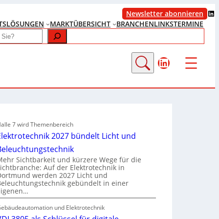
LinkedIn
Newsletter abonnieren
TS
LÖSUNGEN
MARKTÜBERSICHT
BRANCHENLINKS
TERMINE
LinkedIn
alle 7 wird Themenbereich
Elektrotechnik 2027 bündelt Licht und
Beleuchtungstechnik
Mehr Sichtbarkeit und kürzere Wege für die
Lichtbranche: Auf der Elektrotechnik in
Dortmund werden 2027 Licht und
Beleuchtungstechnik gebündelt in einer
eigenen…
ebäudeautomation und Elektrotechnik
VDI 3805 als Schlüssel für digitale