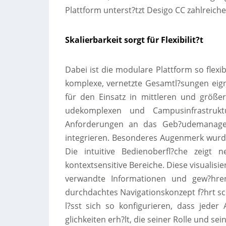
Plattform unterst?tzt Desigo CC zahlreich
Skalierbarkeit sorgt für Flexibilit?t
Dabei ist die modulare Plattform so flexi
komplexe, vernetzte Gesamtl?sungen eign
für den Einsatz in mittleren und größe
udekomplexen und Campusinfrastru
Anforderungen an das Geb?udemanagem
integrieren. Besonderes Augenmerk wurde
Die intuitive Bedienoberfl?che zeigt 
kontextsensitive Bereiche. Diese visualis
verwandte Informationen und gew?hren 
durchdachtes Navigationskonzept f?hrt sc
l?sst sich so konfigurieren, dass jede
glichkeiten erh?lt, die seiner Rolle und s