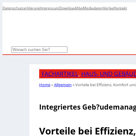
Datenschutzerklärung
Impressum
Download
Abo
Mediadaten
Verlag
Kontakt
Search
FACHARTIKEL
, 
HAUS- UND GEBÄU
Home
»
Allgemein
»
Vorteile bei Effizienz, Komfort un
Integriertes Geb?udemanag
Vorteile bei Effizien