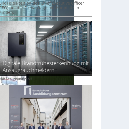
Bild) die Position des Chief Executive Officer
(CEO) bei der Firma Wago mit Hauptsitz in
Minden.
Digitale Brandfrühesterkennung mit
Ansaugrauchmeldern
ild: Securiton GmbH