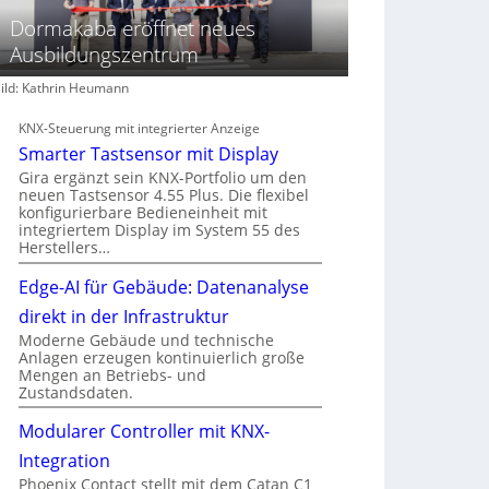
Dormakaba eröffnet neues
Ausbildungszentrum
ild: Kathrin Heumann
KNX-Steuerung mit integrierter Anzeige
Smarter Tastsensor mit Display
Gira ergänzt sein KNX-Portfolio um den
neuen Tastsensor 4.55 Plus. Die flexibel
konfigurierbare Bedieneinheit mit
integriertem Display im System 55 des
Herstellers…
Edge-AI für Gebäude: Datenanalyse
direkt in der Infrastruktur
Moderne Gebäude und technische
Anlagen erzeugen kontinuierlich große
Mengen an Betriebs- und
Zustandsdaten.
Modularer Controller mit KNX-
Integration
Phoenix Contact stellt mit dem Catan C1