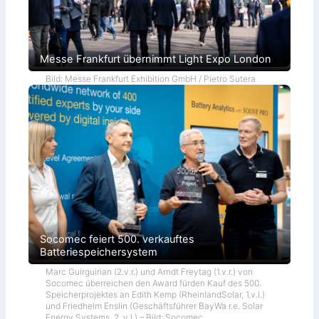
Messe Frankfurt übernimmt Light Expo London
Bild: Messe Frankfurt Exhibition GmbH / Pietro Sutera
Socomec feiert 500. verkauftes
Batteriespeichersystem
Marc Guirguirian (2.v.r.) und Arndt Freytag (1.v.r.) von
Socomec überreichen den Award fürden Kauf des 500.
Speicherprojektes an Edith Kemp (RheinlandSolar, 1.v.l.)
und Friedhelm Enslin (Geschäftsführer BayWa r.e. Solar
Energy Systems, 2. v.l.) – Bild: Socomec