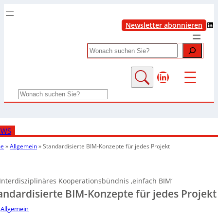
LinkedIn
Newsletter abonnieren
Search
LinkedIn
Search
EWS
e
»
Allgemein
»
Standardisierte BIM-Konzepte für jedes Projekt
Interdisziplinäres Kooperationsbündnis ‚einfach BIM‘
andardisierte BIM-Konzepte für jedes Projekt
Allgemein