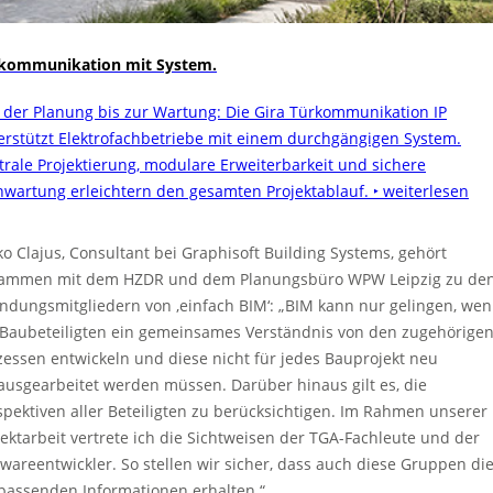
kommunikation mit System.
 der Planung bis zur Wartung: Die Gira Türkommunikation IP
erstützt Elektrofachbetriebe mit einem durchgängigen System.
trale Projektierung, modulare Erweiterbarkeit und sichere
nwartung erleichtern den gesamten Projektablauf.
‣ weiterlesen
ko Clajus, Consultant bei Graphisoft Building Systems, gehört
ammen mit dem HZDR und dem Planungsbüro WPW Leipzig zu de
ndungsmitgliedern von ‚einfach BIM‘: „BIM kann nur gelingen, we
 Baubeteiligten ein gemeinsames Verständnis von den zugehörige
zessen entwickeln und diese nicht für jedes Bauprojekt neu
ausgearbeitet werden müssen. Darüber hinaus gilt es, die
spektiven aller Beteiligten zu berücksichtigen. Im Rahmen unserer
jektarbeit vertrete ich die Sichtweisen der TGA-Fachleute und der
twareentwickler. So stellen wir sicher, dass auch diese Gruppen die
 passenden Informationen erhalten.“