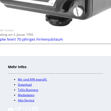
Bild: Doepke
dung am 3. Januar 1956
pke feiert 70-jähriges Firmenjubiläum
Mehr Infos
Wir sind IVW geprüft!
Download
TeDo Business
Mediadaten
Abo-Service