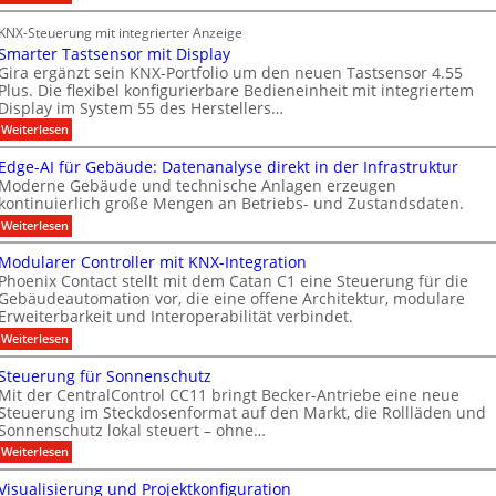
d
a
n
S
b
i
f
r
e
KNX-Steuerung mit integrierter Anzeige
c
a
r
t
n
Smarter Tastsensor mit Display
h
e
ü
n
M
e
Gira ergänzt sein KNX-Portfolio um den neuen Tastsensor 4.55
r
r
h
Plus. Die flexibel konfigurierbare Bedieneinheit mit integriertem
e
a
h
ö
Display im System 55 des Herstellers…
e
r
r
e
f
s
:
Weiterlesen
b
i
k
S
t
f
t
e
e
m
s
Edge-AI für Gebäude: Datenanalyse direkt in der Infrastruktur
n
e
i
a
e
Moderne Gebäude und technische Anlagen erzeugen
e
r
r
M
x
kontinuierlich große Mengen an Betriebs- und Zustandsdaten.
t
p
t
k
D
e
:
o
Weiterlesen
n
e
T
r
E
M
T
e
n
d
ü
T
Modularer Controller mit KNX-Integration
a
g
n
u
n
e
Phoenix Contact stellt mit dem Catan C1 eine Steuerung für die
s
e
c
e
u
Gebäudeautomation vor, die eine offene Architektur, modulare
c
t
-
h
s
Erweiterbarkeit und Interoperabilität verbindet.
s
A
e
n
h
e
I
n
A
:
Weiterlesen
g
n
n
f
2
M
u
m
s
o
ü
0
o
Steuerung für Sonnenschutz
o
s
r
2
i
l
d
r
Mit der CentralControl CC11 bringt Becker-Antriebe eine neue
G
6
u
b
t
o
m
e
Steuerung im Steckdosenformat auf den Markt, die Rollläden und
g
l
i
A
i
g
b
e
Sonnenschutz lokal steuert – ohne…
a
t
ä
h
l
n
i
r
:
Weiterlesen
D
u
t
e
d
s
S
e
i
d
e
r
t
u
s
a
Visualisierung und Projektkonfiguration
e
s
r
C