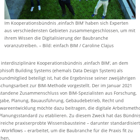
Im Kooperationsbündnis ‚einfach BIM‘ haben sich Experten
aus verschiedensten Gebieten zusammengeschlossen, um mit
ihrem Wissen die Digitalisierung der Baubranche
voranzutreiben.
–
Bild: einfach BIM / Caroline Clajus
 interdisziplinäre Kooperationsbündnis ‚einfach BIM‘, an dem
phisoft Building Systems (ehemals Data Design System) als
bundmitglied beteiligt ist, hat die Ergebnisse seiner zweijährigen
schungsarbeit zur BIM-Methode vorgestellt. Der im Januar 2021
standene Zusammenschluss von BIM-Spezialisten aus Forschung,
gabe, Planung, Bauausführung, Gebäudebetrieb, Recht und
twareentwicklung möchte dazu beitragen, die digitale Arbeitsmeth
 Planungsstandard zu etablieren. Zu diesem Zweck hat das Bündni
lreiche praxiserprobte Wissensbausteine – darunter standardisier
-Workflows – erarbeitet, um die Baubranche für die Praxis fit zu
hen.