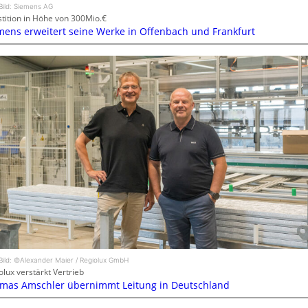
Bild: Siemens AG
stition in Höhe von 300Mio.€
mens erweitert seine Werke in Offenbach und Frankfurt
Bild: ©Alexander Maier / Regiolux GmbH
olux verstärkt Vertrieb
mas Amschler übernimmt Leitung in Deutschland