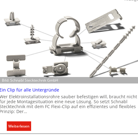
h
n
e
r
w
e
i
t
e
r
t
K
Bild: Schnabl Stecktechnik GmbH
a
p
Ein Clip für alle Untergründe
a
Wer Elektroinstallationsrohre sauber befestigen will, braucht nicht
z
für jede Montagesituation eine neue Lösung. So setzt Schnabl
Stecktechnik mit dem FC Flexi-Clip auf ein effizientes und flexibles
i
Prinzip: Der…
t
ä
:
Weiterlesen
t
E
e