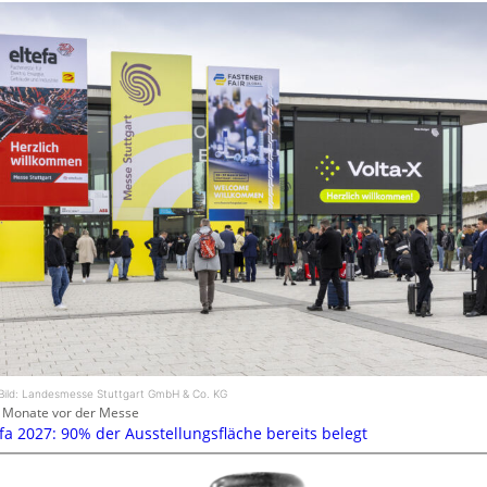
Bild: Landesmesse Stuttgart GmbH & Co. KG
 Monate vor der Messe
efa 2027: 90% der Ausstellungsfläche bereits belegt