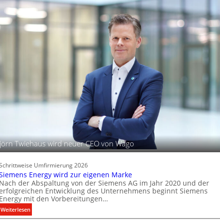
ü
c
r
h
d
t
i
u
g
n
i
d
t
B
a
e
l
l
e
e
P
u
r
c
o
h
d
t
u
u
jörn Twiehaus wird neuer CEO von Wago
k
n
t
g
d
s
Schrittweise Umfirmierung 2026
a
t
Siemens Energy wird zur eigenen Marke
t
Nach der Abspaltung von der Siemens AG im Jahr 2020 und der
e
e
erfolgreichen Entwicklung des Unternehmens beginnt Siemens
c
Energy mit den Vorbereitungen…
n
h
:
Weiterlesen
n
S
i