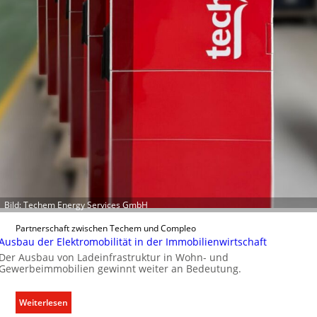
c
h
t
e
r
f
a
s
s
e
n
u
n
d
Bild: Techem Energy Services GmbH
r
e
Partnerschaft zwischen Techem und Compleo
g
Ausbau der Elektromobilität in der Immobilienwirtschaft
e
Der Ausbau von Ladeinfrastruktur in Wohn- und
Gewerbeimmobilien gewinnt weiter an Bedeutung.
l
n
:
Weiterlesen
A