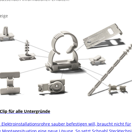
eige
 Clip für alle Untergründe
 Elektroinstallationsrohre sauber befestigen will, braucht nicht für
e Montagesituation eine neue Lösung. So setzt Schnabl Stecktechni