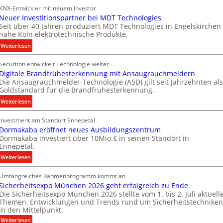
KNX-Entwickler mit neuem Investor
i
k
Neuer Investitionspartner bei MDT Technologies
e
Seit über 40 Jahren produziert MDT Technologies in Engelskirchen
m
nahe Köln elektrotechnische Produkte.
e
:
Weiterlesen
n
N
s
Securiton entwickelt Technologie weiter
e
E
Digitale Brandfrühesterkennung mit Ansaugrauchmeldern
u
n
Die Ansaugrauchmelder-Technologie (ASD) gilt seit Jahrzehnten als
e
e
Goldstandard für die Brandfrühesterkennung.
r
r
:
Weiterlesen
I
g
D
n
y
Investment am Standort Ennepetal
i
v
w
Dormakaba eröffnet neues Ausbildungszentrum
g
e
i
Dormakaba investiert über 10Mio.€ in seinen Standort in
i
s
r
Ennepetal.
t
t
d
:
Weiterlesen
a
i
z
D
l
t
u
Umfangreiches Rahmenprogramm kommt an
o
e
i
r
Sicherheitsexpo München 2026 geht erfolgreich zu Ende
r
B
o
e
Die Sicherheitsexpo München 2026 stellte vom 1. bis 2. Juli aktuell
m
r
n
i
Themen, Entwicklungen und Trends rund um Sicherheitstechniken
a
a
s
g
in den Mittelpunkt.
k
n
p
e
:
Weiterlesen
a