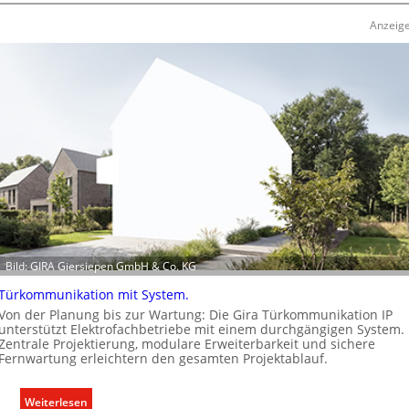
u
Anzeig
s
b
a
u
d
e
r
E
l
e
k
t
Bild: GIRA Giersiepen GmbH & Co. KG
r
o
Türkommunikation mit System.
m
Von der Planung bis zur Wartung: Die Gira Türkommunikation IP
o
unterstützt Elektrofachbetriebe mit einem durchgängigen System.
Zentrale Projektierung, modulare Erweiterbarkeit und sichere
b
Fernwartung erleichtern den gesamten Projektablauf.
i
l
:
Weiterlesen
i