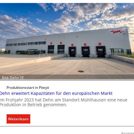
Bild: Dehn SE
Produktionsstart in Piteşti
Dehn erweitert Kapazitäten für den europäischen Markt
Im Frühjahr 2023 hat Dehn am Standort Mühlhausen eine neue
Produktion in Betrieb genommen.
:
Weiterlesen
D
e
Anzeig