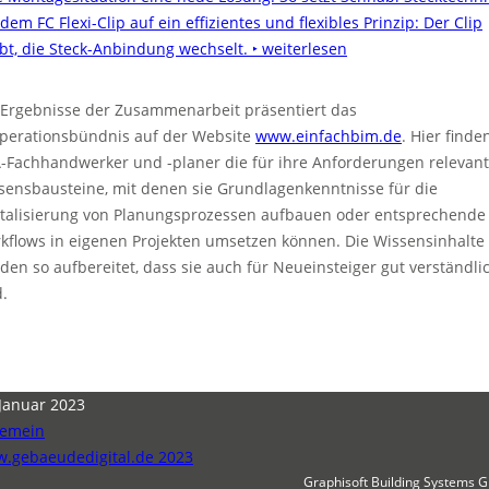
dem FC Flexi-Clip auf ein effizientes und flexibles Prinzip: Der Clip
ibt, die Steck-Anbindung wechselt.
‣ weiterlesen
 Ergebnisse der Zusammenarbeit präsentiert das
perationsbündnis auf der Website
www.einfachbim.de
. Hier finde
-Fachhandwerker und -planer die für ihre Anforderungen relevan
sensbausteine, mit denen sie Grundlagenkenntnisse für die
italisierung von Planungsprozessen aufbauen oder entsprechende
kflows in eigenen Projekten umsetzen können. Die Wissensinhalte
den so aufbereitet, dass sie auch für Neueinsteiger gut verständli
d.
 Januar 2023
gemein
.gebaeudedigital.de 2023
Graphisoft Building Systems