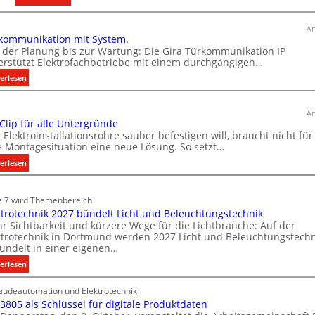
T
t
ü
ä
An
kommunikation mit System.
r
t
 der Planung bis zur Wartung: Die Gira Türkommunikation IP
k
i
erstützt Elektrofachbetriebe mit einem durchgängigen…
o
n
:
erlesen
m
d
T
m
e
ü
u
r
An
r
 Clip für alle Untergründe
n
I
k
 Elektroinstallationsrohre sauber befestigen will, braucht nicht für
i
m
o
e Montagesituation eine neue Lösung. So setzt…
k
m
m
:
erlesen
a
m
o
E
u
t
b
i
n
e 7 wird Themenbereich
i
i
n
i
ktrotechnik 2027 bündelt Licht und Beleuchtungstechnik
o
C
l
k
r Sichtbarkeit und kürzere Wege für die Lichtbranche: Auf der
l
n
i
ktrotechnik in Dortmund werden 2027 Licht und Beleuchtungstechn
a
i
m
e
ündelt in einer eigenen…
t
p
i
n
:
erlesen
i
f
t
w
E
o
ü
S
i
udeautomation und Elektrotechnik
l
n
r
 3805 als Schlüssel für digitale Produktdaten
y
e
r
m
a