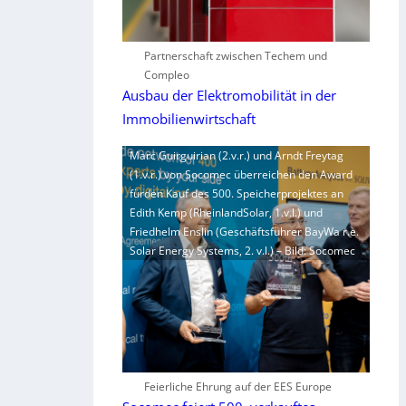
Partnerschaft zwischen Techem und
Compleo
Ausbau der Elektromobilität in der
Immobilienwirtschaft
Marc Guirguirian (2.v.r.) und Arndt Freytag
(1.v.r.) von Socomec überreichen den Award
fürden Kauf des 500. Speicherprojektes an
Edith Kemp (RheinlandSolar, 1.v.l.) und
Friedhelm Enslin (Geschäftsführer BayWa r.e.
Solar Energy Systems, 2. v.l.) – Bild: Socomec
Feierliche Ehrung auf der EES Europe