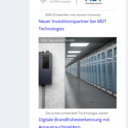
KNX-Entwickler mit neuem Investor
Neuer Investitionspartner bei MDT
Technologies
Bild: Securiton GmbH
Securiton entwickelt Technologie weiter
Digitale Brandfrühesterkennung mit
Ansaugrauchmeldern