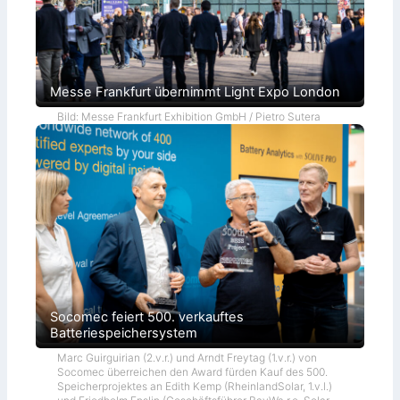
Messe Frankfurt übernimmt Light Expo London
Bild: Messe Frankfurt Exhibition GmbH / Pietro Sutera
Socomec feiert 500. verkauftes
Batteriespeichersystem
Marc Guirguirian (2.v.r.) und Arndt Freytag (1.v.r.) von
Socomec überreichen den Award fürden Kauf des 500.
Speicherprojektes an Edith Kemp (RheinlandSolar, 1.v.l.)