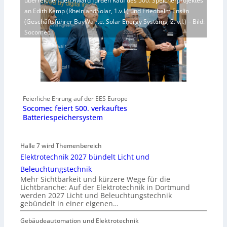
überreichen den Award fürden Kauf des 500. Speicherprojektes
an Edith Kemp (RheinlandSolar, 1.v.l.) und Friedhelm Enslin
(Geschäftsführer BayWa r.e. Solar Energy Systems, 2. v.l.) – Bild:
Socomec
Feierliche Ehrung auf der EES Europe
Socomec feiert 500. verkauftes
Batteriespeichersystem
Halle 7 wird Themenbereich
Elektrotechnik 2027 bündelt Licht und
Beleuchtungstechnik
Mehr Sichtbarkeit und kürzere Wege für die
Lichtbranche: Auf der Elektrotechnik in Dortmund
werden 2027 Licht und Beleuchtungstechnik
gebündelt in einer eigenen…
Gebäudeautomation und Elektrotechnik