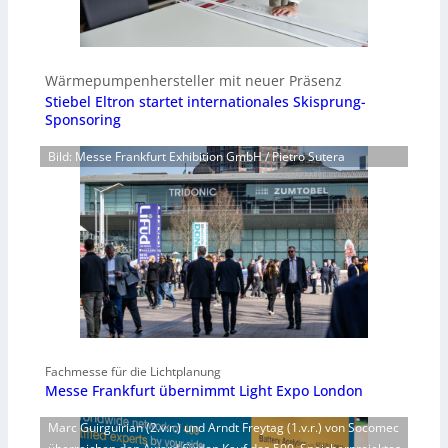
Wärmepumpenhersteller mit neuer Präsenz
Stiebel Eltron startet internationales Skisprung-
Sponsoring
Bild: Messe Frankfurt Exhibition GmbH / Pietro Sutera
Fachmesse für die Lichtplanung
Messe Frankfurt übernimmt Light Expo London
Marc Guirguirian (2.v.r.) und Arndt Freytag (1.v.r.) von Socomec