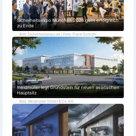
Sicherheitsexpo München 2026 geht erfolgreich
zu Ende
Bild: Sicherheitsexpo.de / Foto: Frank Schroth
Weidmüller legt Grundstein für neuen asiatischen
Hauptsitz
Bild: Weidmüller GmbH & Co. KG