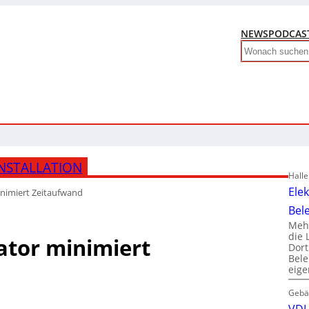
NEWS
PODCAS
Search
NSTALLATION
Hall
Ele
nimiert Zeitaufwand
Bel
Mehr
die 
ator minimiert
Dor
Bele
eig
Gebä
VDI 