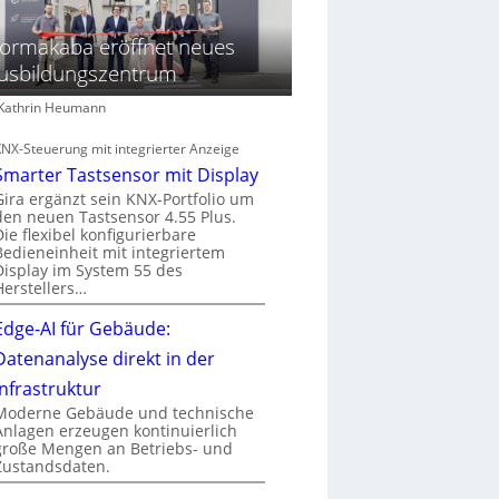
ormakaba eröffnet neues
usbildungszentrum
: Kathrin Heumann
KNX-Steuerung mit integrierter Anzeige
Smarter Tastsensor mit Display
Gira ergänzt sein KNX-Portfolio um
den neuen Tastsensor 4.55 Plus.
Die flexibel konfigurierbare
Bedieneinheit mit integriertem
Display im System 55 des
Herstellers…
Edge-AI für Gebäude:
Datenanalyse direkt in der
Infrastruktur
Moderne Gebäude und technische
Anlagen erzeugen kontinuierlich
große Mengen an Betriebs- und
Zustandsdaten.