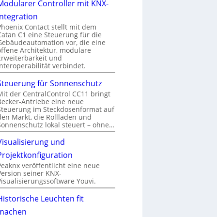
Modularer Controller mit KNX-
Integration
Phoenix Contact stellt mit dem
Catan C1 eine Steuerung für die
Gebäudeautomation vor, die eine
offene Architektur, modulare
Erweiterbarkeit und
Interoperabilität verbindet.
Steuerung für Sonnenschutz
Mit der CentralControl CC11 bringt
Becker-Antriebe eine neue
Steuerung im Steckdosenformat auf
den Markt, die Rollläden und
Sonnenschutz lokal steuert – ohne…
Visualisierung und
Projektkonfiguration
Peaknx veröffentlicht eine neue
Version seiner KNX-
Visualisierungssoftware Youvi.
Historische Leuchten fit
machen