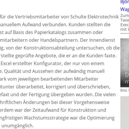
Bjö
Wa
Zum
für die Vertriebsmitarbeiter von Schulte Elektrotechnik
Twie
anuellem Aufwand verbunden. Kunden stellten die
Exec
mit 
t auf Basis des Papierkatalogs zusammen oder
smitarbeitern oder Handelspartnern. Der Innendienst
tig, von der Konstruktionsabteilung untersuchen, ob die
rstellte geprüfte Angebote, die er an die Kunden faxte.
S Excel erstellter Konfigurator, der nur von einem
e. Qualität und Aussehen der aufwändig manuell
D
ark vom jeweiligen bearbeitenden Mitarbeiter
m
unter überarbeitet, korrigiert und überschrieben,
Bild
gefaxt und der Fertigung übergeben wurden. Die vielen
hriftlichen Änderungen bei dieser Vorgehensweise
ßerdem war der Zeitaufwand für Konstruktion und
langfristigen Wachstumsstrategie war die Optimierung
s unumgänglich.