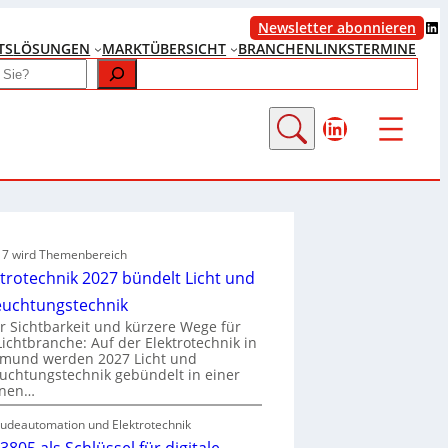
LinkedIn
Newsletter abonnieren
TS
LÖSUNGEN
MARKTÜBERSICHT
BRANCHENLINKS
TERMINE
LinkedIn
e 7 wird Themenbereich
ktrotechnik 2027 bündelt Licht und
euchtungstechnik
 Sichtbarkeit und kürzere Wege für
Lichtbranche: Auf der Elektrotechnik in
tmund werden 2027 Licht und
uchtungstechnik gebündelt in einer
enen…
udeautomation und Elektrotechnik
3805 als Schlüssel für digitale