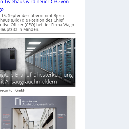
rn Twiehaus wird neuer CEO von
go
 15. September übernimmt Björn
haus (Bild) die Position des Chief
utive Officer (CEO) bei der Firma Wago
Hauptsitz in Minden.
igitale Brandfrühesterkennung
it Ansaugrauchmeldern
: Securiton GmbH