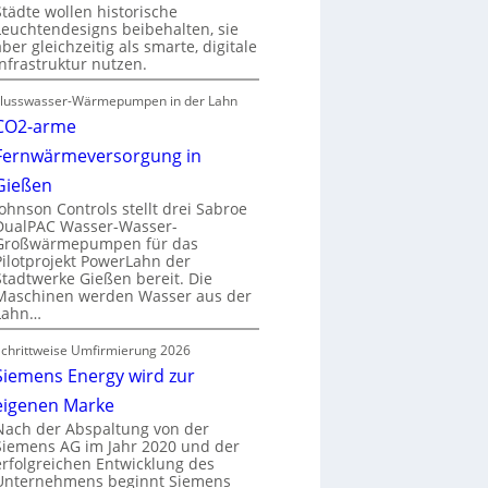
Städte wollen historische
Leuchtendesigns beibehalten, sie
aber gleichzeitig als smarte, digitale
Infrastruktur nutzen.
Flusswasser-Wärmepumpen in der Lahn
CO2-arme
Fernwärmeversorgung in
Gießen
Johnson Controls stellt drei Sabroe
DualPAC Wasser-Wasser-
Großwärmepumpen für das
Pilotprojekt PowerLahn der
Stadtwerke Gießen bereit. Die
Maschinen werden Wasser aus der
Lahn…
Schrittweise Umfirmierung 2026
Siemens Energy wird zur
eigenen Marke
Nach der Abspaltung von der
Siemens AG im Jahr 2020 und der
erfolgreichen Entwicklung des
Unternehmens beginnt Siemens