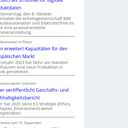
duktdaten
onnerstag, den 8. Oktober,
nstaltet die Arbeitsgemeinschaft BIM
udeautomation und Elektrotechnik im
 eine praxisorientierte
neveranstaltung.
ktionsstart in Piteşti
n erweitert Kapazitäten für den
opäischen Markt
rühjahr 2023 hat Dehn am Standort
hausen eine neue Produktion in
rieb genommen.
ionen weiter reduziert
er veröffentlicht Geschäfts- und
hhaltigkeitsbericht
r hat 2025 seine E3-Strategie (Ethics,
oyees, Environment) weiter
ngetrieben.
nimmt zum 15. September