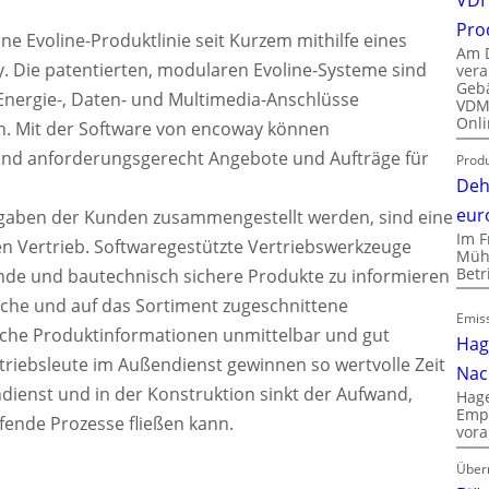
Pro
ine Evoline-Produktlinie seit Kurzem mithilfe eines
Am D
. Die patentierten, modularen Evoline-Systeme sind
vera
Gebä
 Energie-, Daten- und Multimedia-Anschlüsse
VDMA
Onli
en. Mit der Software von encoway können
l und anforderungsgerecht Angebote und Aufträge für
Produ
Deh
eur
gaben der Kunden zusammengestellt werden, sind eine
Im F
 Vertrieb. Softwaregestützte Vertriebswerkzeuge
Mühl
Bet
nde und bautechnisch sichere Produkte zu informieren
nche und auf das Sortiment zugeschnittene
Emiss
che Produktinformationen unmittelbar und gut
Hag
triebsleute im Außendienst gewinnen so wertvolle Zeit
Nac
dienst und in der Konstruktion sinkt der Aufwand,
Hage
Empl
fende Prozesse fließen kann.
vora
Über