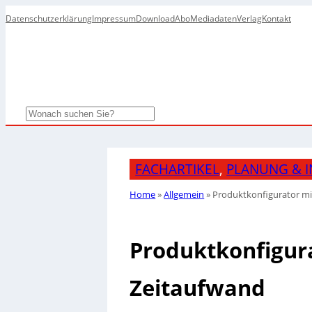
Datenschutzerklärung
Impressum
Download
Abo
Mediadaten
Verlag
Kontakt
Search
FACHARTIKEL
, 
PLANUNG & I
Home
»
Allgemein
»
Produktkonfigurator mi
Produktkonfigur
Zeitaufwand