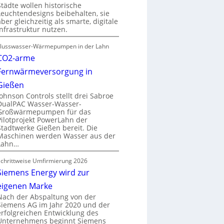
Städte wollen historische
Leuchtendesigns beibehalten, sie
aber gleichzeitig als smarte, digitale
Infrastruktur nutzen.
Flusswasser-Wärmepumpen in der Lahn
CO2-arme
Fernwärmeversorgung in
Gießen
Johnson Controls stellt drei Sabroe
DualPAC Wasser-Wasser-
Großwärmepumpen für das
Pilotprojekt PowerLahn der
Stadtwerke Gießen bereit. Die
Maschinen werden Wasser aus der
Lahn…
Schrittweise Umfirmierung 2026
Siemens Energy wird zur
eigenen Marke
Nach der Abspaltung von der
Siemens AG im Jahr 2020 und der
erfolgreichen Entwicklung des
Unternehmens beginnt Siemens