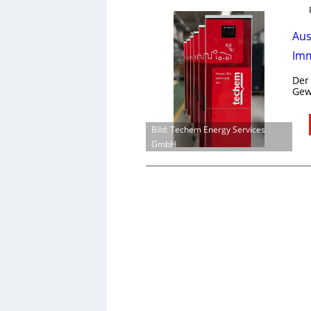
Aus
Imm
Der
Gew
Bild: Techem Energy Services
GmbH