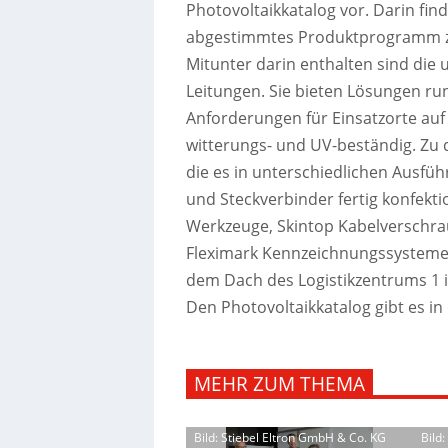
Photovoltaikkatalog vor. Darin fin
abgestimmtes Produktprogramm zu
Mitunter darin enthalten sind die
Leitungen. Sie bieten Lösungen ru
Anforderungen für Einsatzorte auf
witterungs- und UV-beständig. Zu 
die es in unterschiedlichen Ausf
und Steckverbinder fertig konfekti
Werkzeuge, Skintop Kabelverschra
Fleximark Kennzeichnungssysteme.
dem Dach des Logistikzentrums 1 i
Den Photovoltaikkatalog gibt es i
MEHR ZUM THEMA
Bild: Stiebel Eltron GmbH & Co. KG
Bild