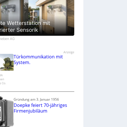
te Wetterstation mit
rierter Sensorik
Theben AG
Anzeige
Türkommunikation mit
System.
IRA
epen
 Co.
Gründung am 3. Januar 1956
Doepke feiert 70-jähriges
Firmenjubiläum