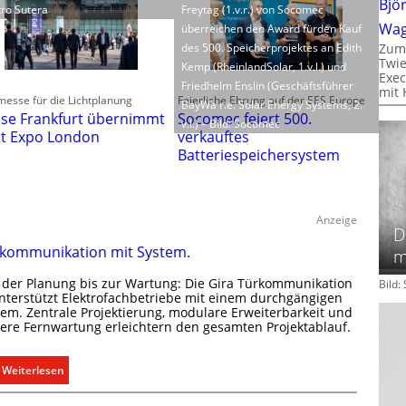
Bjö
tro Sutera
Freytag (1.v.r.) von Socomec
Wa
überreichen den Award fürden Kauf
des 500. Speicherprojektes an Edith
Zum
Twie
Kemp (RheinlandSolar, 1.v.l.) und
Exec
Friedhelm Enslin (Geschäftsführer
mit 
esse für die Lichtplanung
Feierliche Ehrung auf der EES Europe
BayWa r.e. Solar Energy Systems, 2.
se Frankfurt übernimmt
Socomec feiert 500.
v.l.) – Bild: Socomec
ht Expo London
verkauftes
Batteriespeichersystem
Anzeige
D
kommunikation mit System.
m
 der Planung bis zur Wartung: Die Gira Türkommunikation
Bild
unterstützt Elektrofachbetriebe mit einem durchgängigen
tem. Zentrale Projektierung, modulare Erweiterbarkeit und
here Fernwartung erleichtern den gesamten Projektablauf.
:
Weiterlesen
T