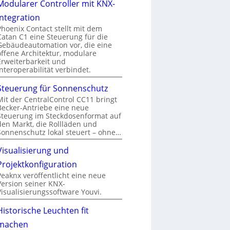
Modularer Controller mit KNX-
Integration
Phoenix Contact stellt mit dem
Catan C1 eine Steuerung für die
Gebäudeautomation vor, die eine
offene Architektur, modulare
Erweiterbarkeit und
Interoperabilität verbindet.
Steuerung für Sonnenschutz
Mit der CentralControl CC11 bringt
Becker-Antriebe eine neue
Steuerung im Steckdosenformat auf
den Markt, die Rollläden und
Sonnenschutz lokal steuert – ohne…
Visualisierung und
Projektkonfiguration
Peaknx veröffentlicht eine neue
Version seiner KNX-
Visualisierungssoftware Youvi.
Historische Leuchten fit
machen