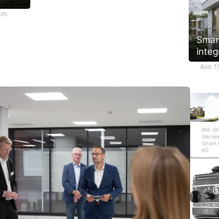
oth
Smar
integ
Bild: 
Bild: G
Giersi
GmbH &
KG