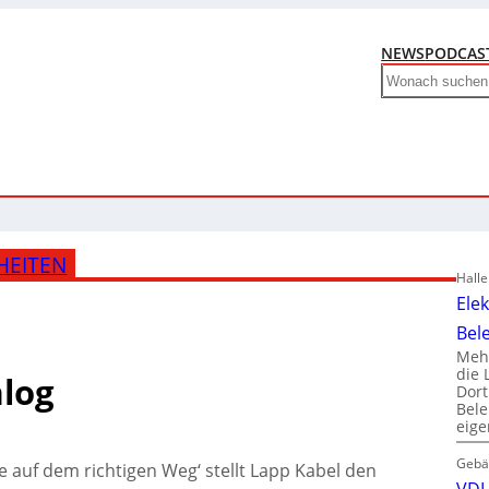
NEWS
PODCAS
Search
HEITEN
Hall
Ele
Bel
Mehr
die 
alog
Dor
Bele
eig
Gebä
 auf dem richtigen Weg‘ stellt Lapp Kabel den
VDI 