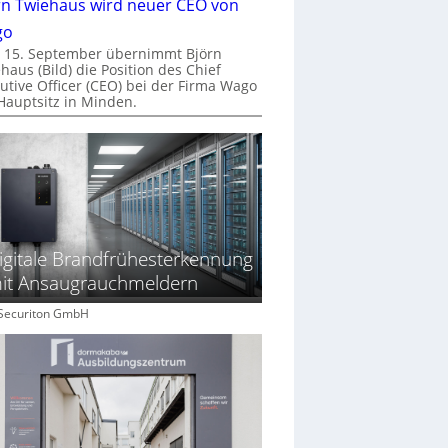
rn Twiehaus wird neuer CEO von
go
 15. September übernimmt Björn
haus (Bild) die Position des Chief
utive Officer (CEO) bei der Firma Wago
Hauptsitz in Minden.
igitale Brandfrühesterkennung
it Ansaugrauchmeldern
: Securiton GmbH