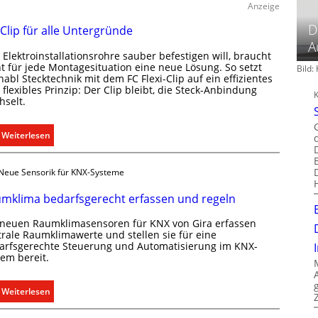
ü
Anzeige
r
D
 Clip für alle Untergründe
k
A
o
Elektroinstallationsrohre sauber befestigen will, braucht
m
ht für jede Montagesituation eine neue Lösung. So setzt
Bild
m
abl Stecktechnik mit dem FC Flexi-Clip auf ein effizientes
flexibles Prinzip: Der Clip bleibt, die Steck-Anbindung
u
hselt.
n
i
:
Weiterlesen
k
E
a
i
t
Neue Sensorik für KNX-Systeme
n
i
C
o
mklima bedarfsgerecht erfassen und regeln
l
n
 neuen Raumklimasensoren für KNX von Gira erfassen
i
m
trale Raumklimawerte und stellen sie für eine
p
i
arfsgerechte Steuerung und Automatisierung im KNX-
f
t
tem bereit.
ü
S
r
y
:
Weiterlesen
a
s
R
l
t