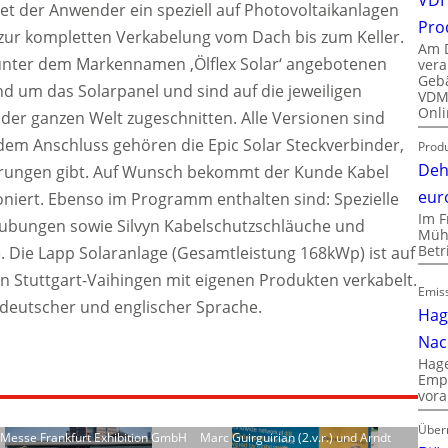
det der Anwender ein speziell auf Photovoltaikanlagen
Pro
r kompletten Verkabelung vom Dach bis zum Keller.
Am D
 unter dem Markennamen ‚Ölflex Solar‘ angebotenen
vera
Gebä
nd um das Solarpanel und sind auf die jeweiligen
VDMA
Onli
 der ganzen Welt zugeschnitten. Alle Versionen sind
dem Anschluss gehören die Epic Solar Steckverbinder,
Produ
Deh
ührungen gibt. Auf Wunsch bekommt der Kunde Kabel
eur
oniert. Ebenso im Programm enthalten sind: Spezielle
Im F
ubungen sowie Silvyn Kabelschutzschläuche und
Mühl
Bet
 Die Lapp Solaranlage (Gesamtleistung 168kWp) ist auf
n Stuttgart-Vaihingen mit eigenen Produkten verkabelt.
Emiss
n deutscher und englischer Sprache.
Hag
Nac
Hage
Empl
vora
Über
: Messe Frankfurt Exhibition GmbH
Marc Guirguirian (2.v.r.) und Arndt