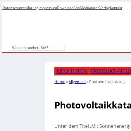
Datenschutzerklärung
Impressum
Download
Abo
Mediadaten
Verlag
Kontakt
Search
NEUHEITEN
, 
PRODUKT-NEU
Home
»
Allgemein
»
Photovoltaikkatalog
Photovoltaikkat
Unter dem Titel ‚Mit Sonnenenergie