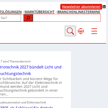
LinkedIn
Newsletter abonnieren
TS
LÖSUNGEN
MARKTÜBERSICHT
BRANCHENLINKS
TERMINE
LinkedIn
e 7 wird Themenbereich
ktrotechnik 2027 bündelt Licht und
euchtungstechnik
 Sichtbarkeit und kürzere Wege für
Lichtbranche: Auf der Elektrotechnik in
tmund werden 2027 Licht und
uchtungstechnik gebündelt in einer
enen…
udeautomation und Elektrotechnik
3805 als Schlüssel für digitale