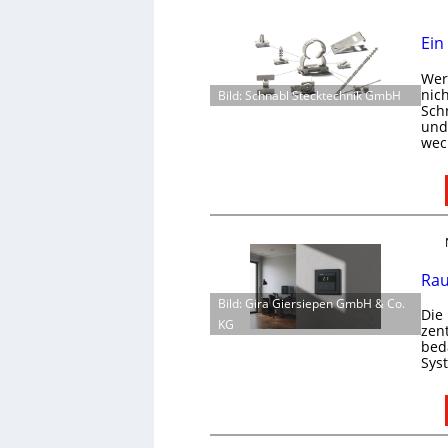
Ein
Wer 
nic
Bild: Schnabl Stecktechnik GmbH
Schn
und 
wec
Rau
Bild: Gira Giersiepen GmbH & Co.
Die
KG
zen
bed
Sys