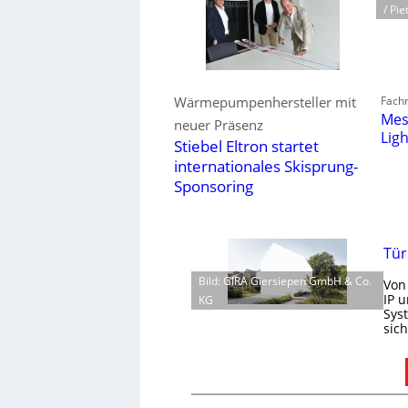
/ Pie
Fachm
Wärmepumpenhersteller mit
Mes
neuer Präsenz
Lig
Stiebel Eltron startet
internationales Skisprung-
Sponsoring
Tür
Bild: GIRA Giersiepen GmbH & Co.
Von
IP 
KG
Sys
sic