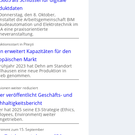
duktdaten
onnerstag, den 8. Oktober,
nstaltet die Arbeitsgemeinschaft BIM
udeautomation und Elektrotechnik im
 eine praxisorientierte
neveranstaltung.
ktionsstart in Piteşti
n erweitert Kapazitäten für den
opäischen Markt
rühjahr 2023 hat Dehn am Standort
hausen eine neue Produktion in
rieb genommen.
ionen weiter reduziert
er veröffentlicht Geschäfts- und
hhaltigkeitsbericht
r hat 2025 seine E3-Strategie (Ethics,
oyees, Environment) weiter
ngetrieben.
nimmt zum 15. September