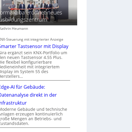
ormakaba eröffnet neues
usbildungszentrum
: Kathrin Heumann
KNX-Steuerung mit integrierter Anzeige
Smarter Tastsensor mit Display
Gira ergänzt sein KNX-Portfolio um
den neuen Tastsensor 4.55 Plus.
Die flexibel konfigurierbare
Bedieneinheit mit integriertem
Display im System 55 des
Herstellers…
Edge-AI für Gebäude:
Datenanalyse direkt in der
Infrastruktur
Moderne Gebäude und technische
Anlagen erzeugen kontinuierlich
große Mengen an Betriebs- und
Zustandsdaten.