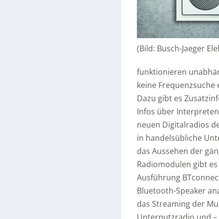
(Bild: Busch-Jaeger E
funktionieren unabhän
keine Frequenzsuche e
Dazu gibt es Zusatzinf
Infos über Interprete
neuen Digitalradios 
in handelsübliche Unt
das Aussehen der gän
Radiomodulen gibt es 
Ausführung BTconnect 
Bluetooth-Speaker anzu
das Streaming der Mu
Unterputzradio und – 