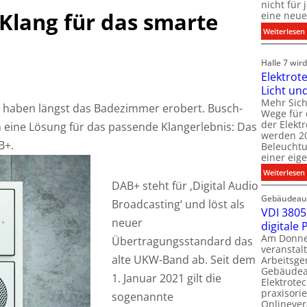
nicht für
Klang für das smarte
eine neue
:
Weiterlesen
i
i
Halle 7 wi
Elektrot
Licht un
l
t
Mehr Sich
haben längst das Badezimmer erobert. Busch-
i
Wege für 
i
der Elekt
n eine Lösung für das passende Klangerlebnis: Das
werden 20
f
B+.
Beleuchtu
einer eig
i
:
Weiterlesen
t
DAB+ steht für ‚Digital Audio
l
Gebäudeaut
l
l
Broadcasting‘ und löst als
VDI 3805 
neuer
digitale
t
Am Donner
t
Übertragungsstandard das
veranstalt
t
alte UKW-Band ab. Seit dem
Arbeitsge
.
Gebäudea
1. Januar 2021 gilt die
t
Elektrote
praxisorie
sogenannte
Onlinever