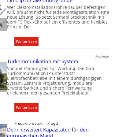
Ein Clip für alle Untergründe
Wer Elektroinstallationsrohre sauber befestigen
will, braucht nicht für jede Montagesituation eine
neue Lösung. So setzt Schnabl Stecktechnik mit
ik
dem FC Flexi-Clip auf ein effizientes und flexibles
Prinzip: Der…
:
Weiterlesen
E
i
Anzeige
n
Türkommunikation mit System.
C
Von der Planung bis zur Wartung: Die Gira
Türkommunikation IP unterstützt
l
Elektrofachbetriebe mit einem durchgängigen
i
GmbH
System. Zentrale Projektierung, modulare
p
Erweiterbarkeit und sichere Fernwartung
erleichtern den gesamten Projektablauf.
f
ü
r
:
Weiterlesen
a
T
l
ü
Produktionsstart in Piteşti
l
r
Dehn erweitert Kapazitäten für den
e
k
europäischen Markt