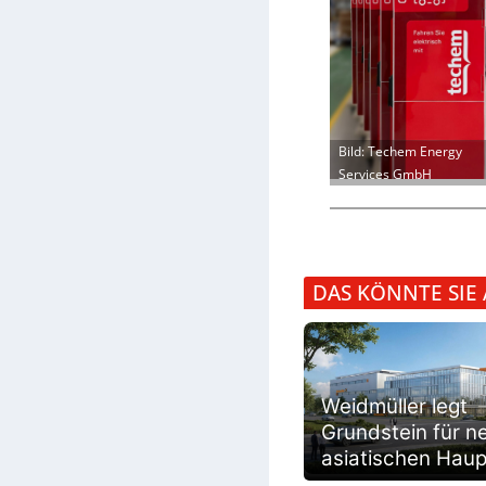
Bild: Techem Energy
Services GmbH
DAS KÖNNTE SIE
Weidmüller legt
Grundstein für n
asiatischen Haup