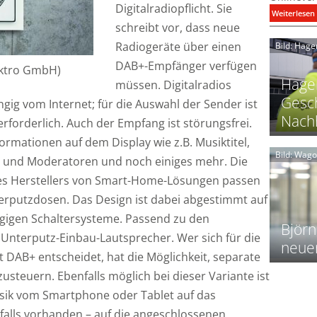
Digitalradiopflicht. Sie
:
Weiterlesen
schreibt vor, dass neue
i
Radiogeräte über einen
Bild: Hage
I
DAB+-Empfänger verfügen
lektro GmbH)
Hager
müssen. Digitalradios
Gesch
gig vom Internet; für die Auswahl der Sender ist
Nachh
rforderlich. Auch der Empfang ist störungsfrei.
l
ormationen auf dem Display wie z.B. Musiktitel,
Bild: Wag
n und Moderatoren und noch einiges mehr. Die
des Herstellers von Smart-Home-Lösungen passen
l
t
erputzdosen. Das Design ist dabei abgestimmt auf
l
gigen Schaltersysteme. Passend zu den
i
Björn
Unterputz-Einbau-Lautsprecher. Wer sich für die
neue
DAB+ entscheidet, hat die Möglichkeit, separate
t
l
steuern. Ebenfalls möglich bei dieser Variante ist
f
sik vom Smartphone oder Tablet auf das
falls vorhanden – auf die angeschlossenen