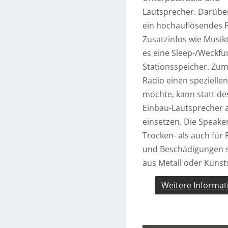
Lautsprecher. Darüber
ein hochauflösendes Fa
Zusatzinfos wie Musikt
es eine Sleep-/Weckf
Stationsspeicher. Zum
Radio einen spezielle
möchte, kann statt d
Einbau-Lautsprecher 
einsetzen. Die Speake
Trocken- als auch fü
und Beschädigungen s
aus Metall oder Kunsts
Weitere Informat