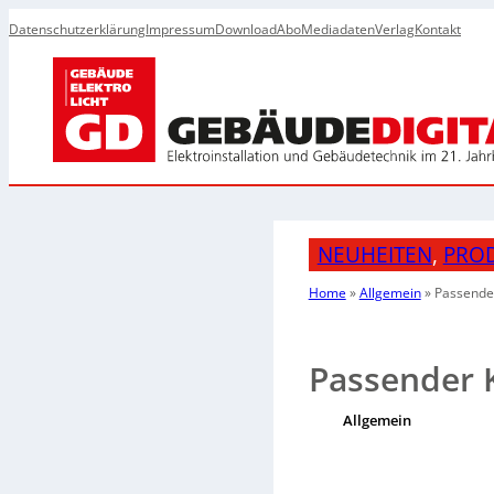
Datenschutzerklärung
Impressum
Download
Abo
Mediadaten
Verlag
Kontakt
NEUHEITEN
, 
PRO
Home
»
Allgemein
»
Passender
Passender 
Allgemein