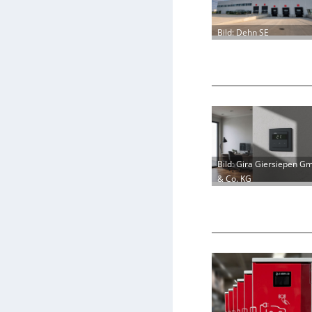
Bild: Dehn SE
Bild: Gira Giersiepen G
& Co. KG