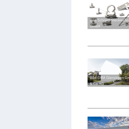
Bild: Schnabl Stecktechn
GmbH
Bild: GIRA Giersiepen 
& Co. KG