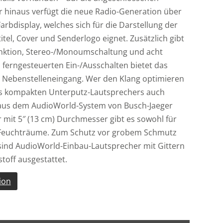
 hinaus verfügt die neue Radio-Generation über
i
l
rbdisplay, welches sich für die Darstellung der
i
itel, Cover und Senderlogo eignet. Zusätzlich gibt
t
unktion, Stereo-/Monoumschaltung und acht
l
 ferngesteuerten Ein-/Ausschalten bietet das
t
n Nebenstelleneingang. Wer den Klang optimieren
es kompakten Unterputz-Lautsprechers auch
aus dem AudioWorld-System von Busch-Jaeger
t
r mit 5″ (13 cm) Durchmesser gibt es sowohl für
r Feuchträume. Zum Schutz vor grobem Schmutz
t
ind AudioWorld-Einbau-Lautsprecher mit Gittern
toff ausgestattet.
i
t
ion