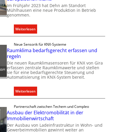
U
o
Im Frühjahr 2023 hat Dehn am Standort
n
m
Mühlhausen eine neue Produktion in Betrieb
t
genommen.
m
e
u
r
n
:
Weiterlesen
g
i
D
r
k
e
ü
Neue Sensorik für KNX-Systeme
a
h
Raumklima bedarfsgerecht erfassen und
n
t
n
regeln
d
i
e
e
Die neuen Raumklimasensoren für KNX von Gira
o
r
erfassen zentrale Raumklimawerte und stellen
mbH
n
sie für eine bedarfsgerechte Steuerung und
w
m
Automatisierung im KNX-System bereit.
e
i
i
t
t
:
Weiterlesen
S
e
R
y
r
a
Partnerschaft zwischen Techem und Compleo
s
t
u
Ausbau der Elektromobilität in der
t
K
m
Immobilienwirtschaft
e
a
k
Der Ausbau von Ladeinfrastruktur in Wohn- und
m
p
l
Gewerbeimmobilien gewinnt weiter an