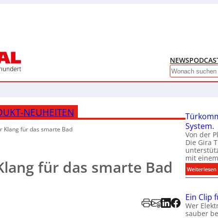
NEWS
PODCAS
Search
DUKT-NEUHEITEN
Türkomm
System.
 Klang für das smarte Bad
Von der P
Die Gira 
unterstüt
mit eine
Klang für das smarte Bad
:
Weiterlesen
Ein Clip 
Wer Elekt
sauber be