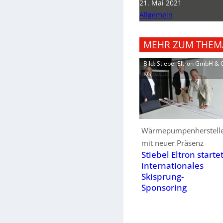
21. Mai 2021
Allgemein
MEHR ZUM THEM
Bild: Stiebel Eltron GmbH & 
KG
Wärmepumpenherstell
mit neuer Präsenz
Stiebel Eltron starte
internationales
Skisprung-
Sponsoring