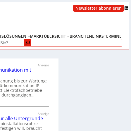
LinkedIn
Newsletter abonnieren
TS
LÖSUNGEN
MARKTÜBERSICHT
BRANCHENLINKS
TERMINE
Anzeige
unikation mit
lanung bis zur Wartung:
Türkommunikation IP
zt Elektrofachbetriebe
m durchgängigen…
T
ü
Anzeige
für alle Untergründe
r
roinstallationsrohre
k
festigen will, braucht
o