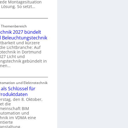
 jede Montagesituation
m
 Lösung. So setzt…
m
u
E
n
rd Themenbereich
n
k
echnik 2027 bündelt
C
a
d Beleuchtungstechnik
tbarkeit und kürzere
die Lichtbranche: Auf
p
rotechnik in Dortmund
o
27 Licht und
n
ngstechnik gebündelt in
ü
m
enen…
r
a
E
S
omation und Elektrotechnik
y
als Schlüssel für
e
e
s
 Produktdaten
k
U
stag, den 8. Oktober,
n
e
et die
r
m
meinschaft BIM
o
e
utomation und
r
chnik im VDMA eine
e
g
ntierte
c
anstaltung.
r