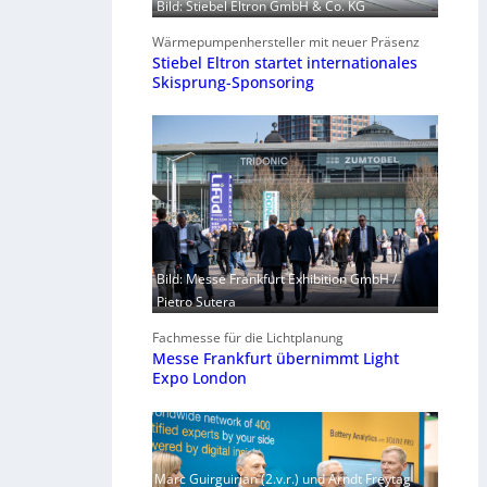
Bild: Stiebel Eltron GmbH & Co. KG
Wärmepumpenhersteller mit neuer Präsenz
Stiebel Eltron startet internationales
Skisprung-Sponsoring
Bild: Messe Frankfurt Exhibition GmbH /
Pietro Sutera
Fachmesse für die Lichtplanung
Messe Frankfurt übernimmt Light
Expo London
Marc Guirguirian (2.v.r.) und Arndt Freytag