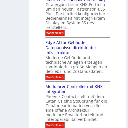
r
c
e
Gira ergänzt sein KNX-Portfolio
e
h
h
um den neuen Tastsensor 4.55
t
e
n
n
Plus. Die flexibel konfigurierbare
i
n
n
Bedieneinheit mit integriertem
t
o
e
s
u
Display im System 55 des
l
u
e
Herstellers…
n
o
x
e
g
:
Weiterlesen
p
g
s
S
o
m
i
m
M
A
Edge-AI für Gebäude:
i
a
e
ü
Datenanalyse direkt in der
u
r
t
n
s
Infrastruktur
t
s
c
A
e
Moderne Gebäude und
h
b
n
r
e
technische Anlagen erzeugen
i
T
s
n
kontinuierlich große Mengen an
a
l
2
a
Betriebs- und Zustandsdaten.
s
0
d
u
t
:
Weiterlesen
2
u
s
E
g
6
e
d
n
g
Modularer Controller mit KNX-
r
n
g
e
g
Integration
a
s
e
h
Phoenix Contact stellt mit dem
s
o
-
t
u
r
Catan C1 eine Steuerung für die
A
z
e
c
m
I
Gebäudeautomation vor, die
r
e
h
i
f
f
eine offene Architektur,
n
t
ü
o
m
modulare Erweiterbarkeit und
D
r
l
t
Interoperabilität verbindet.
e
i
G
g
r
s
e
:
l
Weiterlesen
r