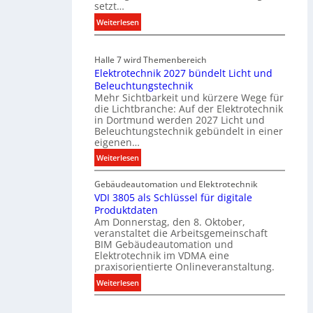
setzt…
m
u
:
Weiterlesen
n
E
i
i
Halle 7 wird Themenbereich
k
n
Elektrotechnik 2027 bündelt Licht und
a
C
Beleuchtungstechnik
t
l
Mehr Sichtbarkeit und kürzere Wege für
i
i
die Lichtbranche: Auf der Elektrotechnik
o
p
in Dortmund werden 2027 Licht und
n
f
Beleuchtungstechnik gebündelt in einer
m
eigenen…
ü
i
r
:
Weiterlesen
t
a
E
S
l
Gebäudeautomation und Elektrotechnik
l
y
l
VDI 3805 als Schlüssel für digitale
e
s
e
Produktdaten
k
t
U
Am Donnerstag, den 8. Oktober,
t
veranstaltet die Arbeitsgemeinschaft
e
n
r
BIM Gebäudeautomation und
m
t
o
Elektrotechnik im VDMA eine
.
e
t
praxisorientierte Onlineveranstaltung.
r
e
:
Weiterlesen
g
c
V
r
h
D