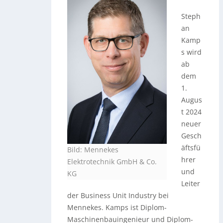
Steph
an
Kamp
s wird
ab
dem
1.
Augus
t 2024
neuer
Gesch
äftsfü
Bild: Mennekes
hrer
Elektrotechnik GmbH & Co.
und
KG
Leiter
der Business Unit Industry bei
Mennekes. Kamps ist Diplom-
Maschinenbauingenieur und Diplom-