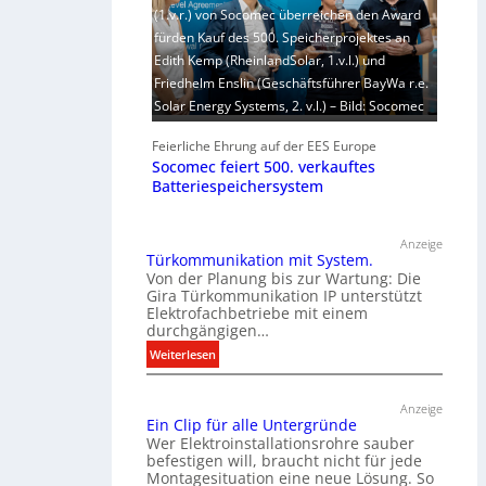
(1.v.r.) von Socomec überreichen den Award
fürden Kauf des 500. Speicherprojektes an
Edith Kemp (RheinlandSolar, 1.v.l.) und
Friedhelm Enslin (Geschäftsführer BayWa r.e.
Solar Energy Systems, 2. v.l.) – Bild: Socomec
Feierliche Ehrung auf der EES Europe
Socomec feiert 500. verkauftes
Batteriespeichersystem
Anzeige
Türkommunikation mit System.
Von der Planung bis zur Wartung: Die
Gira Türkommunikation IP unterstützt
Elektrofachbetriebe mit einem
durchgängigen…
:
Weiterlesen
T
ü
Anzeige
r
Ein Clip für alle Untergründe
k
Wer Elektroinstallationsrohre sauber
o
befestigen will, braucht nicht für jede
Montagesituation eine neue Lösung. So
m