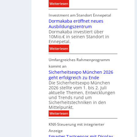
z
:
Weiterlesen
s
u
D
t
r
Investment am Standort Ennepetal
i
i
e
Dormakaba eröffnet neues
g
t
i
Ausbildungszentrum
i
i
Dormakaba investiert über
g
t
o
10Mio.€ in seinen Standort in
e
a
n
Ennepetal.
n
l
s
:
Weiterlesen
e
e
p
D
n
B
a
Umfangreiches Rahmenprogramm
o
M
r
r
r
kommt an
a
a
t
m
Sicherheitsexpo München 2026
r
n
n
geht erfolgreich zu Ende
a
k
d
e
Die Sicherheitsexpo München
k
e
f
r
2026 stellte vom 1. bis 2. Juli
a
r
aktuelle Themen, Entwicklungen
b
b
ü
und Trends rund um
e
a
Sicherheitstechniken in den
h
i
e
Mittelpunkt.
e
M
r
:
Weiterlesen
s
D
S
ö
t
T
i
f
KNX-Steuerung mit integrierter
e
c
T
f
h
Anzeige
r
e
e
n
Smarter Tastsensor mit Display
k