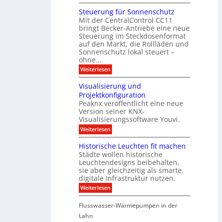
p
u
b
M
e
d
l
ä
o
i
m
Steuerung für Sonnenschutz
e
a
u
d
c
Mit der CentralControl CC11
y
d
u
r
h
bringt Becker-Antriebe eine neue
e
l
z
n
Steuerung im Steckdosenformat
:
a
u
D
auf den Markt, die Rollläden und
r
E
a
e
Sonnenschutz lokal steuert –
n
t
r
d
ohne…
e
C
e
:
Weiterlesen
n
o
S
a
n
t
n
t
Visualisierung und
e
a
r
Projektkonfiguration
u
l
o
Peaknx veröffentlicht eine neue
e
y
l
Version seiner KNX-
r
s
l
u
Visualisierungssoftware Youvi.
e
e
n
d
r
:
Weiterlesen
g
i
m
V
f
r
i
i
Historische Leuchten fit machen
ü
e
t
s
r
Städte wollen historische
k
K
u
S
t
N
Leuchtendesigns beibehalten,
a
o
i
X
sie aber gleichzeitig als smarte,
l
n
n
-
digitale Infrastruktur nutzen.
i
n
d
I
s
e
:
Weiterlesen
e
n
i
n
H
r
t
e
s
i
I
e
r
Flusswasser-Wärmepumpen in der
c
s
n
g
u
h
t
Lahn
f
r
n
u
o