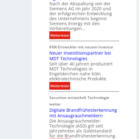
i
Nach der Abspaltung von der
l
t
Siemens AG im Jahr 2020 und
e
a
der erfolgreichen Entwicklung
u
des Unternehmens beginnt
l
c
Siemens Energy mit den
e
h
Vorbereitungen…
P
t
:
Weiterlesen
r
u
S
o
n
KNX-Entwickler mit neuem Investor
i
d
g
Neuer Investitionspartner bei
e
u
s
MDT Technologies
m
k
t
Seit über 40 Jahren produziert
e
t
MDT Technologies in
e
n
d
Engelskirchen nahe Köln
c
s
a
elektrotechnische Produkte.
h
E
t
:
Weiterlesen
n
n
e
N
i
e
n
Securiton entwickelt Technologie
e
k
r
u
weiter
g
e
Digitale Brandfrühesterkennung
y
mit Ansaugrauchmeldern
r
w
Die Ansaugrauchmelder-
I
i
Technologie (ASD) gilt seit
n
r
Jahrzehnten als Goldstandard
v
für die Brandfrühesterkennung.
d
e