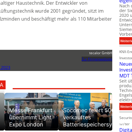
eigen
ltiger Haustechnik. Der Entwickler von
Nach 
tungstechnik wurde 2001 gegründet, sitzt im
der S
i
2020 u
l
zminden und beschäftigt mehr als 110 Mitarbeiter
Entwi
i
Unter
t
Sieme
Vorbe
l
Weiterl
t
KNX-Ent
tecalor GmbH
Investo
Zur Firmenwebsite
Neue
 2023
Inves
t
MDT 
Seit ü
A
t
produ
Techno
Engel
i
elektr
t
Weiterl
Messe Frankfurt
Socomec feiert 500.
übernimmt Light
verkauftes
Securit
Expo London
Batteriespeichersystem
weiter
Digita