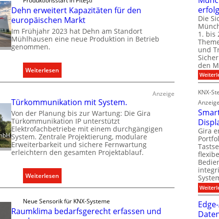
Produktionsstart in Piteşti
n
erfol
Dehn erweitert Kapazitäten für den
C
Die Si
europäischen Markt
l
Münch
Im Frühjahr 2023 hat Dehn am Standort
1. bis 
i
Mühlhausen eine neue Produktion in Betrieb
Theme
genommen.
p
und T
f
Sicher
den Mi
ü
:
Weiterlesen
Weiterl
r
D
a
e
KNX-Ste
Anzeige
l
h
Türkommunikation mit System.
Anzeig
l
n
Smart
Von der Planung bis zur Wartung: Die Gira
e
Türkommunikation IP unterstützt
e
Displ
Elektrofachbetriebe mit einem durchgängigen
U
Gira e
r
GmbH
System. Zentrale Projektierung, modulare
Portf
n
w
Erweiterbarkeit und sichere Fernwartung
Tastse
t
erleichtern den gesamten Projektablauf.
e
flexib
e
Bedien
i
r
integr
t
:
Weiterlesen
System
g
e
T
Weiterl
r
r
ü
ü
Neue Sensorik für KNX-Systeme
t
Edge-
r
Raumklima bedarfsgerecht erfassen und
n
Daten
K
k