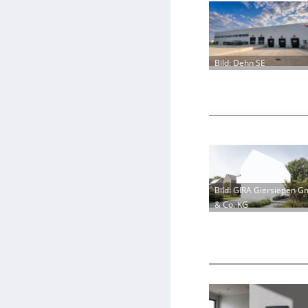
Bild: Dehn SE
Bild: GIRA Giersiepen 
& Co. KG