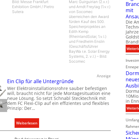
Bild: Messe Frankfurt
Marc Guirguirian (2.v.r.)
Bran
Exhibition GmbH / Pietro
und Arndt Freytag (1.v.r.)
mit
Sutera
von Socomec
Ansa
überreichen den Award
Die A
fürden Kauf des 500.
Techno
Speicherprojektes an
Jahrze
Edith Kemp
Goldst
(RheinlandSolar, 1.v.l.)
Brand
und Friedhelm Enslin
(Geschäftsführer
Weiterl
BayWa r.e. Solar Energy
Systems, 2. v.l.) – Bild:
Investm
Socomec
Ennepe
Dorma
Anzeige
neue
Ein Clip für alle Untergründe
Ausb
Wer Elektroinstallationsrohre sauber befestigen
Dorma
will, braucht nicht für jede Montagesituation eine
10Mio.
neue Lösung. So setzt Schnabl Stecktechnik mit
in Enn
ik
dem FC Flexi-Clip auf ein effizientes und flexibles
Prinzip: Der…
Weiterl
Umfang
:
Weiterlesen
Rahmen
E
Siche
i
Münc