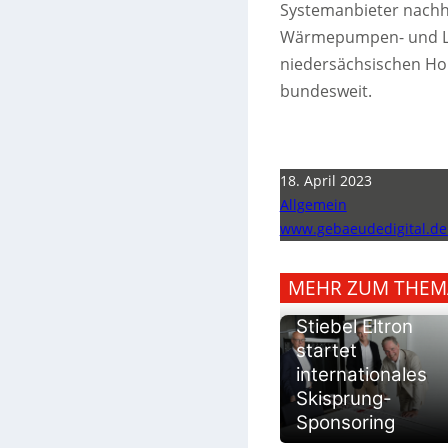
Systemanbieter nachha
Wärmepumpen- und Lüf
niedersächsischen Hol
bundesweit.
18. April 2023
Allgemein
www.gebaeudedigital.de
MEHR ZUM THEM
Stiebel Eltron
startet
internationales
Skisprung-
Sponsoring