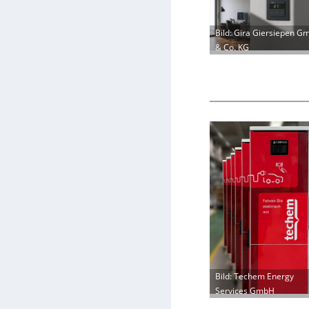
Bild: Gira Giersiepen G
& Co. KG
Bild: Techem Energy
Services GmbH