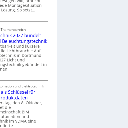
festigen will, braucht
o
 jede Montagesituation
m
 Lösung. So setzt…
m
u
E
n
d Themenbereich
n
k
echnik 2027 bündelt
C
a
d Beleuchtungstechnik
tbarkeit und kürzere
die Lichtbranche: Auf
p
rotechnik in Dortmund
o
27 Licht und
n
ngstechnik gebündelt in
ü
m
enen…
r
a
E
S
omation und Elektrotechnik
y
als Schlüssel für
e
e
s
 Produktdaten
k
U
stag, den 8. Oktober,
n
e
et die
r
m
meinschaft BIM
o
e
utomation und
r
chnik im VDMA eine
e
g
ntierte