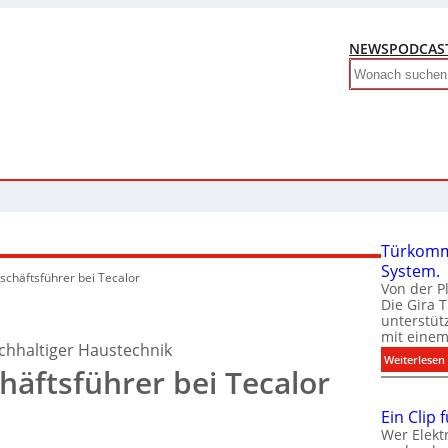
NEWS
PODCAS
Search
Türkomm
System.
chäftsführer bei Tecalor
Von der P
Die Gira 
unterstüt
mit eine
chhaltiger Haustechnik
:
Weiterlesen
äftsführer bei Tecalor
Ein Clip 
Wer Elekt