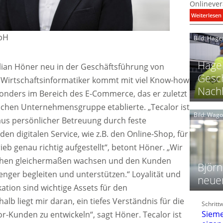
Onlinever
:
Weiterlesen
i
mbH
Bild: Hage
I
Hager
Julian Höner neu in der Geschäftsführung von
Gesch
e Wirtschaftsinformatiker kommt mit viel Know-how
Nachh
onders im Bereich des E-Commerce, das er zuletzt
l
ischen Unternehmensgruppe etablierte. „Tecalor ist
Bild: Wag
us persönlicher Betreuung durch feste
n digitalen Service, wie z.B. den Online-Shop, für
l
t
ieb genau richtig aufgestellt“, betont Höner. „Wir
l
ichen gleichermaßen wachsen und den Kunden
i
Björn
 enger begleiten und unterstützen.“ Loyalität und
neue
tion sind wichtige Assets für den
t
l
alb liegt mir daran, ein tiefes Verständnis für die
Schritt
f
Sieme
r-Kunden zu entwickeln“, sagt Höner. Tecalor ist