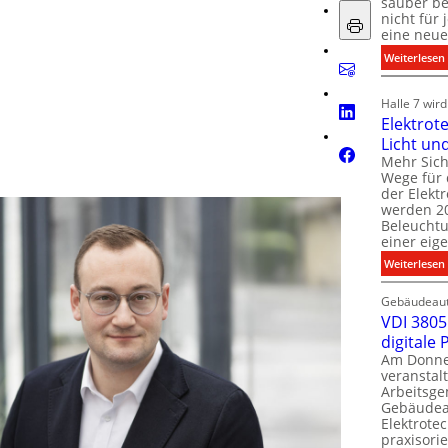
sauber be
nicht für
eine neue
:
Weiterlesen
i
i
Halle 7 wir
Elektrot
Licht un
l
t
Mehr Sich
i
Wege für 
i
der Elekt
werden 20
f
Beleuchtu
einer eig
i
:
Weiterlesen
t
l
Gebäudeaut
l
l
VDI 3805 
digitale
t
Am Donner
t
veranstalt
t
Arbeitsge
.
Gebäudea
t
Elektrote
praxisorie