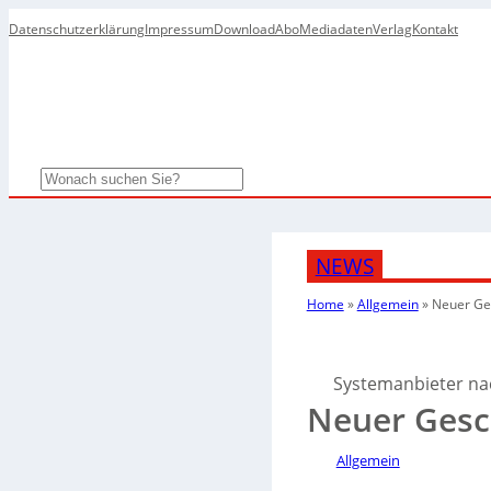
Datenschutzerklärung
Impressum
Download
Abo
Mediadaten
Verlag
Kontakt
Search
NEWS
Home
»
Allgemein
»
Neuer Ges
Systemanbieter na
Neuer Gesch
Allgemein