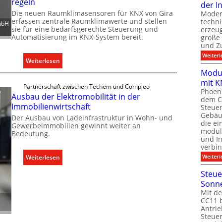
regeln
d
der I
a
o
e
Die neuen Raumklimasensoren für KNX von Gira
Moder
p
m
erfassen zentrale Raumklimawerte und stellen
techn
mbH
a
sie für eine bedarfsgerechte Steuerung und
m
erzeug
z
Automatisierung im KNX-System bereit.
große
u
und Z
i
n
Weiterl
t
i
:
Weiterlesen
ä
k
R
Modul
t
a
a
mit K
Partnerschaft zwischen Techem und Compleo
e
t
Phoeni
u
Ausbau der Elektromobilität in der
n
dem C
i
m
Immobilienwirtschaft
Steuer
f
o
k
Gebäu
Der Ausbau von Ladeinfrastruktur in Wohn- und
ü
n
l
die ei
Gewerbeimmobilien gewinnt weiter an
r
modula
m
Bedeutung.
i
und In
d
i
m
verbin
e
t
a
:
Weiterl
Weiterlesen
n
S
b
A
e
Steue
y
e
u
u
Sonn
s
d
s
r
Mit de
t
a
b
CC11 b
o
e
r
Antrie
a
p
m
Steue
f
u