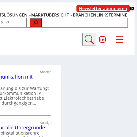
LinkedIn
Newsletter abonnieren
TS
LÖSUNGEN
MARKTÜBERSICHT
BRANCHENLINKS
TERMINE
LinkedIn
Anzeige
unikation mit
lanung bis zur Wartung:
Türkommunikation IP
zt Elektrofachbetriebe
m durchgängigen…
T
ü
Anzeige
für alle Untergründe
r
roinstallationsrohre
k