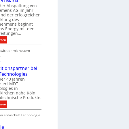
en Marke
B
der Abspaltung von
d
e
iemens AG im Jahr
nd der erfolgreichen
g
cklung des
e
nehmens beginnt
u
ns Energy mit den
c
a
reitungen…
h
:
esen
e
S
u
P
wickler mit neuem
i
n
r
e
r
g
o
m
r
s
d
e
titionspartner bei
u
n
Technologies
e
k
s
ber 40 Jahren
c
ziert MDT
E
h
d
logies in
n
n
skirchen nahe Köln
a
e
otechnische Produkte.
r
k
e
:
esen
g
n
N
y
on entwickelt Technologie
e
w
u
i
e
le
r