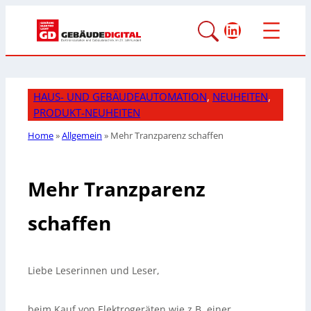
LinkedIn
HAUS- UND GEBÄUDEAUTOMATION
, 
NEUHEITEN
, 
PRODUKT-NEUHEITEN
Home
»
Allgemein
»
Mehr Tranzparenz schaffen
Mehr Tranzparenz
schaffen
Liebe Leserinnen und Leser,
beim Kauf von Elektrogeräten wie z.B.
einer