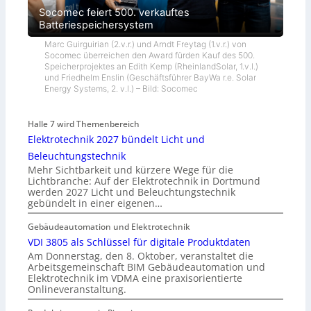
Socomec feiert 500. verkauftes
Batteriespeichersystem
Marc Guirguirian (2.v.r.) und Arndt Freytag (1.v.r.) von
Socomec überreichen den Award fürden Kauf des 500.
Speicherprojektes an Edith Kemp (RheinlandSolar, 1.v.l.)
und Friedhelm Enslin (Geschäftsführer BayWa r.e. Solar
Energy Systems, 2. v.l.) – Bild: Socomec
Halle 7 wird Themenbereich
Elektrotechnik 2027 bündelt Licht und
Beleuchtungstechnik
Mehr Sichtbarkeit und kürzere Wege für die
Lichtbranche: Auf der Elektrotechnik in Dortmund
werden 2027 Licht und Beleuchtungstechnik
gebündelt in einer eigenen…
Gebäudeautomation und Elektrotechnik
VDI 3805 als Schlüssel für digitale Produktdaten
Am Donnerstag, den 8. Oktober, veranstaltet die
Arbeitsgemeinschaft BIM Gebäudeautomation und
Elektrotechnik im VDMA eine praxisorientierte
Onlineveranstaltung.