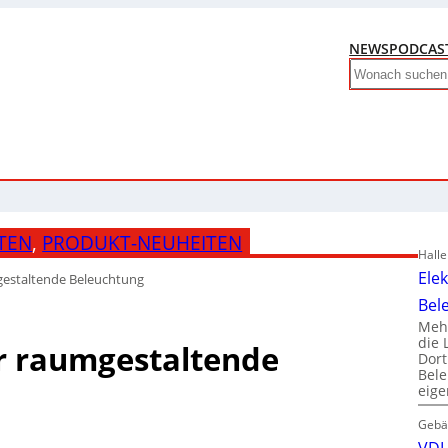
NEWS
PODCAS
Search
TEN
, 
PRODUKT-NEUHEITEN
Hall
Ele
gestaltende Beleuchtung
Bel
Mehr
die 
ür raumgestaltende
Dor
Bele
eig
Gebä
VDI 