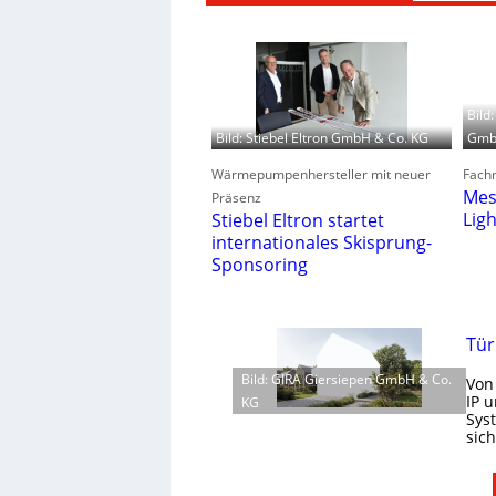
Bild
GmbH
Bild: Stiebel Eltron GmbH & Co. KG
Fachm
Wärmepumpenhersteller mit neuer
Mes
Präsenz
Lig
Stiebel Eltron startet
internationales Skisprung-
Sponsoring
Tür
Bild: GIRA Giersiepen GmbH & Co.
Von
IP 
KG
Sys
sic