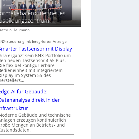
ormakaba eröffnet neues
usbildungszentrum
: Kathrin Heumann
KNX-Steuerung mit integrierter Anzeige
Smarter Tastsensor mit Display
Gira ergänzt sein KNX-Portfolio um
den neuen Tastsensor 4.55 Plus.
Die flexibel konfigurierbare
Bedieneinheit mit integriertem
Display im System 55 des
Herstellers…
Edge-AI für Gebäude:
Datenanalyse direkt in der
Infrastruktur
Moderne Gebäude und technische
Anlagen erzeugen kontinuierlich
große Mengen an Betriebs- und
Zustandsdaten.