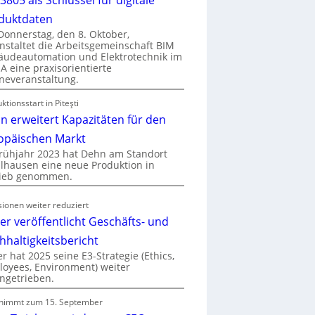
duktdaten
onnerstag, den 8. Oktober,
nstaltet die Arbeitsgemeinschaft BIM
udeautomation und Elektrotechnik im
 eine praxisorientierte
neveranstaltung.
ktionsstart in Piteşti
n erweitert Kapazitäten für den
opäischen Markt
rühjahr 2023 hat Dehn am Standort
hausen eine neue Produktion in
rieb genommen.
ionen weiter reduziert
er veröffentlicht Geschäfts- und
hhaltigkeitsbericht
r hat 2025 seine E3-Strategie (Ethics,
oyees, Environment) weiter
ngetrieben.
nimmt zum 15. September