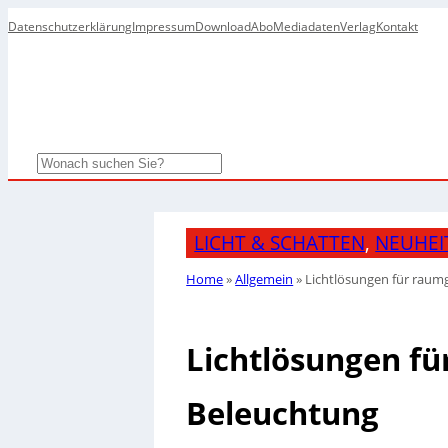
Datenschutzerklärung
Impressum
Download
Abo
Mediadaten
Verlag
Kontakt
Search
LICHT & SCHATTEN
, 
NEUHEI
Home
»
Allgemein
»
Lichtlösungen für raum
Lichtlösungen f
Beleuchtung