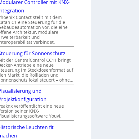
Modularer Controller mit KNX-
Integration
Phoenix Contact stellt mit dem
Catan C1 eine Steuerung für die
Gebäudeautomation vor, die eine
offene Architektur, modulare
Erweiterbarkeit und
Interoperabilität verbindet.
Steuerung für Sonnenschutz
Mit der CentralControl CC11 bringt
Becker-Antriebe eine neue
Steuerung im Steckdosenformat auf
den Markt, die Rollläden und
Sonnenschutz lokal steuert – ohne…
Visualisierung und
Projektkonfiguration
Peaknx veröffentlicht eine neue
Version seiner KNX-
Visualisierungssoftware Youvi.
Historische Leuchten fit
machen