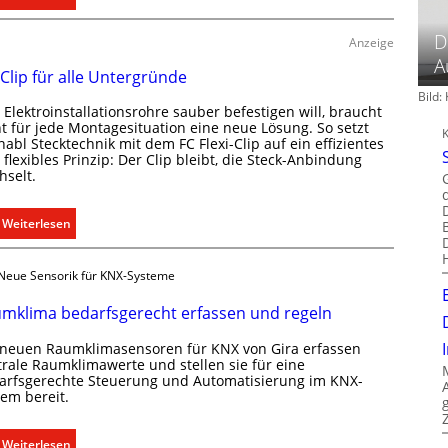
T
ü
D
Anzeige
r
A
 Clip für alle Untergründe
k
Bild
o
Elektroinstallationsrohre sauber befestigen will, braucht
m
ht für jede Montagesituation eine neue Lösung. So setzt
m
abl Stecktechnik mit dem FC Flexi-Clip auf ein effizientes
flexibles Prinzip: Der Clip bleibt, die Steck-Anbindung
u
hselt.
n
i
:
Weiterlesen
k
E
a
i
t
Neue Sensorik für KNX-Systeme
n
i
C
o
mklima bedarfsgerecht erfassen und regeln
l
n
 neuen Raumklimasensoren für KNX von Gira erfassen
i
m
trale Raumklimawerte und stellen sie für eine
p
i
arfsgerechte Steuerung und Automatisierung im KNX-
f
t
tem bereit.
ü
S
r
y
:
Weiterlesen