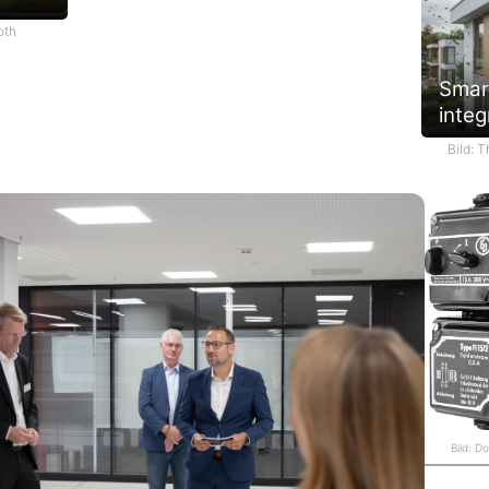
oth
Smar
integ
Bild: 
Bild: D