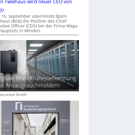
rn Twiehaus wird neuer CEO von
go
 15. September übernimmt Björn
haus (Bild) die Position des Chief
utive Officer (CEO) bei der Firma Wago
Hauptsitz in Minden.
igitale Brandfrühesterkennung
it Ansaugrauchmeldern
: Securiton GmbH