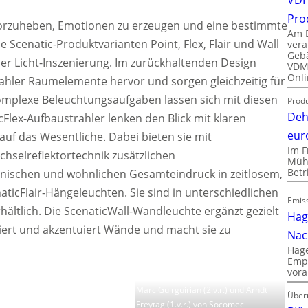
Pro
vorzuheben, Emotionen zu erzeugen und eine bestimmte
Am D
 Scenatic-Produktvarianten Point, Flex, Flair und Wall
vera
Gebä
 der Licht-Inszenierung. Im zurückhaltenden Design
VDMA
Onli
ahler Raumelemente hervor und sorgen gleichzeitig für
mplexe Beleuchtungsaufgaben lassen sich mit diesen
Produ
Deh
cFlex-Aufbaustrahler lenken den Blick mit klaren
eur
auf das Wesentliche. Dabei bieten sie mit
Im F
hselreflektortechnik zusätzlichen
Mühl
Bet
nischen und wohnlichen Gesamteindruck in zeitlosem,
ticFlair-Hängeleuchten. Sie sind in unterschiedlichen
Emiss
ältlich. Die ScenaticWall-Wandleuchte ergänzt gezielt
Hag
iert und akzentuiert Wände und macht sie zu
Nac
Hage
Empl
vora
Marc Guirguirian (2.v.r.) und Arndt
Über
Freytag (1.v.r.) von Socomec