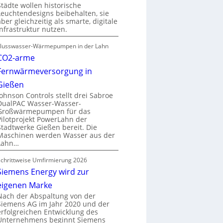
Städte wollen historische
Leuchtendesigns beibehalten, sie
aber gleichzeitig als smarte, digitale
Infrastruktur nutzen.
Flusswasser-Wärmepumpen in der Lahn
CO2-arme
Fernwärmeversorgung in
Gießen
Johnson Controls stellt drei Sabroe
DualPAC Wasser-Wasser-
Großwärmepumpen für das
Pilotprojekt PowerLahn der
Stadtwerke Gießen bereit. Die
Maschinen werden Wasser aus der
Lahn…
Schrittweise Umfirmierung 2026
Siemens Energy wird zur
eigenen Marke
Nach der Abspaltung von der
Siemens AG im Jahr 2020 und der
erfolgreichen Entwicklung des
Unternehmens beginnt Siemens