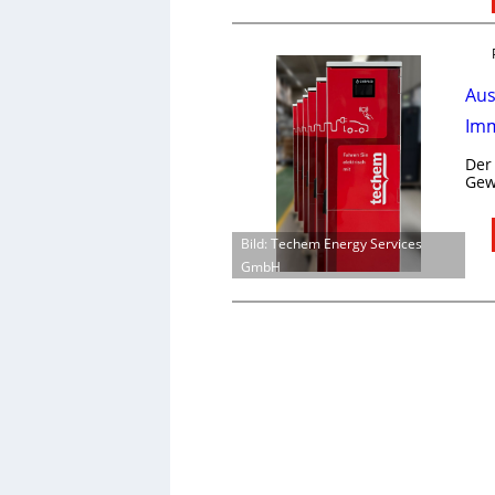
Aus
Imm
Der
Gew
Bild: Techem Energy Services
GmbH