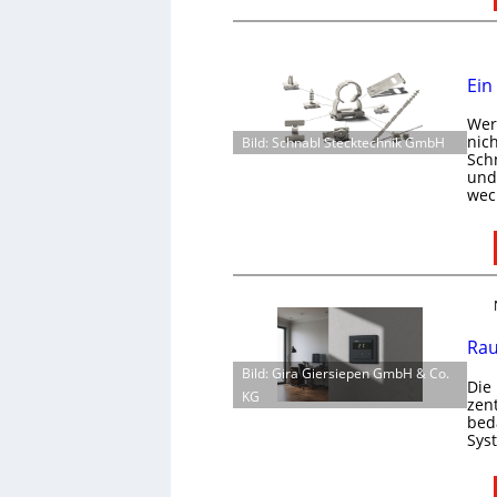
Ein
Wer 
nic
Bild: Schnabl Stecktechnik GmbH
Schn
und 
wec
Rau
Bild: Gira Giersiepen GmbH & Co.
Die
KG
zen
bed
Sys