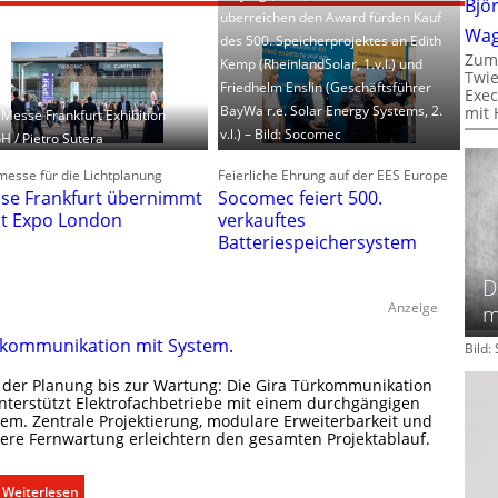
Bjö
überreichen den Award fürden Kauf
Wa
des 500. Speicherprojektes an Edith
Zum
Kemp (RheinlandSolar, 1.v.l.) und
Twie
Friedhelm Enslin (Geschäftsführer
Exec
BayWa r.e. Solar Energy Systems, 2.
mit 
: Messe Frankfurt Exhibition
v.l.) – Bild: Socomec
 / Pietro Sutera
esse für die Lichtplanung
Feierliche Ehrung auf der EES Europe
se Frankfurt übernimmt
Socomec feiert 500.
ht Expo London
verkauftes
Batteriespeichersystem
D
Anzeige
m
kommunikation mit System.
Bild
 der Planung bis zur Wartung: Die Gira Türkommunikation
unterstützt Elektrofachbetriebe mit einem durchgängigen
tem. Zentrale Projektierung, modulare Erweiterbarkeit und
here Fernwartung erleichtern den gesamten Projektablauf.
:
Weiterlesen