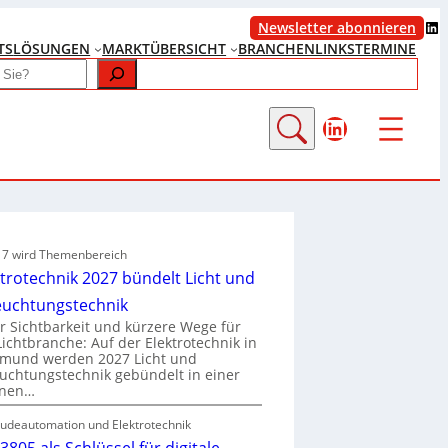
LinkedIn
Newsletter abonnieren
TS
LÖSUNGEN
MARKTÜBERSICHT
BRANCHENLINKS
TERMINE
LinkedIn
e 7 wird Themenbereich
ktrotechnik 2027 bündelt Licht und
euchtungstechnik
 Sichtbarkeit und kürzere Wege für
Lichtbranche: Auf der Elektrotechnik in
tmund werden 2027 Licht und
uchtungstechnik gebündelt in einer
enen…
udeautomation und Elektrotechnik
3805 als Schlüssel für digitale