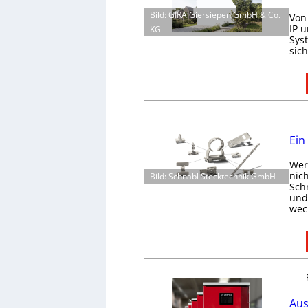
Bild: GIRA Giersiepen GmbH & Co.
Von
IP 
KG
Sys
sic
Ein
Wer 
nic
Bild: Schnabl Stecktechnik GmbH
Schn
und 
wec
Aus