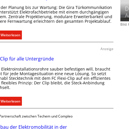
k
 der Planung bis zur Wartung: Die Gira Türkommunikation
D
l
unterstützt Elektrofachbetriebe mit einem durchgängigen
A
i
tem. Zentrale Projektierung, modulare Erweiterbarkeit und
here Fernwartung erleichtern den gesamten Projektablauf.
m
Bild
a
b
:
Weiterlesen
e
T
d
ü
Anzeige
a
r
r
 Clip für alle Untergründe
k
f
o
Elektroinstallationsrohre sauber befestigen will, braucht
s
m
ht für jede Montagesituation eine neue Lösung. So setzt
g
m
abl Stecktechnik mit dem FC Flexi-Clip auf ein effizientes
e
flexibles Prinzip: Der Clip bleibt, die Steck-Anbindung
u
hselt.
r
n
e
i
c
:
Weiterlesen
k
h
E
a
t
i
t
Partnerschaft zwischen Techem und Compleo
e
n
i
r
C
o
bau der Elektromobilität in der