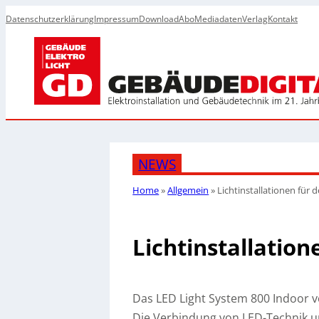
Datenschutzerklärung
Impressum
Download
Abo
Mediadaten
Verlag
Kontakt
NEWS
Home
»
Allgemein
»
Lichtinstallationen für
Lichtinstallatio
Das LED Light System 800 Indoor v
Die Verbindung von LED-Technik un