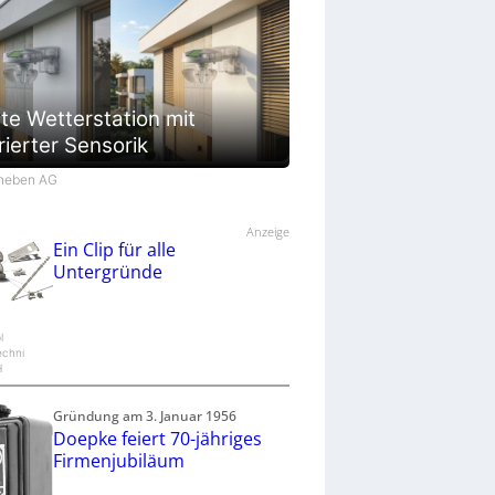
te Wetterstation mit
rierter Sensorik
Theben AG
Anzeige
Ein Clip für alle
Untergründe
l
echni
H
Gründung am 3. Januar 1956
Doepke feiert 70-jähriges
Firmenjubiläum