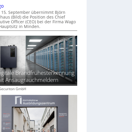
go
 15. September übernimmt Björn
haus (Bild) die Position des Chief
utive Officer (CEO) bei der Firma Wago
Hauptsitz in Minden.
igitale Brandfrühesterkennung
it Ansaugrauchmeldern
: Securiton GmbH