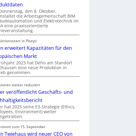
duktdaten
onnerstag, den 8. Oktober,
nstaltet die Arbeitsgemeinschaft BIM
udeautomation und Elektrotechnik im
 eine praxisorientierte
neveranstaltung.
ktionsstart in Piteşti
n erweitert Kapazitäten für den
opäischen Markt
rühjahr 2023 hat Dehn am Standort
hausen eine neue Produktion in
rieb genommen.
sionen weiter reduziert
er veröffentlicht Geschäfts- und
hhaltigkeitsbericht
r hat 2025 seine E3-Strategie (Ethics,
oyees, Environment) weiter
ngetrieben.
nimmt zum 15. September
rn Twiehaus wird neuer CEO von