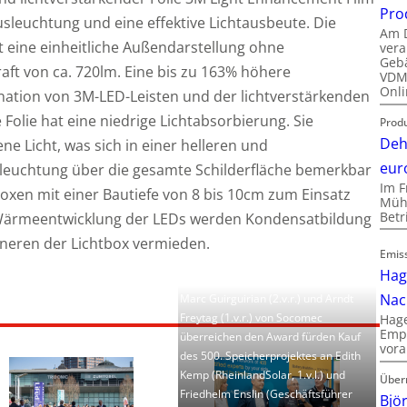
Pro
usleuchtung und eine effektive Lichtausbeute. Die
Am D
t eine einheitliche Außendarstellung ohne
vera
Gebä
aft von ca.
720lm. Eine bis zu 163% höhere
VDMA
Onli
nation von 3M-LED-Leisten und der lichtverstärkenden
 Folie hat eine niedrige Lichtabsorbierung. Sie
Produ
Deh
ne Licht, was sich in einer helleren und
eur
eleuchtung über die gesamte Schilderfläche bemerkbar
Im F
oxen mit einer Bautiefe von 8 bis 10cm zum Einsatz
Mühl
Bet
Wärmeentwicklung der LEDs werden Kondensatbildung
neren der Lichtbox vermieden.
Emis
Hag
Nac
Marc Guirguirian (2.v.r.) und Arndt
Freytag (1.v.r.) von Socomec
Hage
Empl
überreichen den Award fürden Kauf
vora
des 500. Speicherprojektes an Edith
Kemp (RheinlandSolar, 1.v.l.) und
Über
Friedhelm Enslin (Geschäftsführer
Bjö