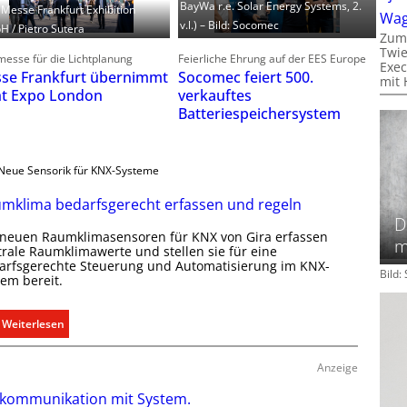
BayWa r.e. Solar Energy Systems, 2.
: Messe Frankfurt Exhibition
Wa
v.l.) – Bild: Socomec
 / Pietro Sutera
Zum
Twie
esse für die Lichtplanung
Feierliche Ehrung auf der EES Europe
Exec
se Frankfurt übernimmt
Socomec feiert 500.
mit 
ht Expo London
verkauftes
Batteriespeichersystem
Neue Sensorik für KNX-Systeme
mklima bedarfsgerecht erfassen und regeln
D
 neuen Raumklimasensoren für KNX von Gira erfassen
m
trale Raumklimawerte und stellen sie für eine
arfsgerechte Steuerung und Automatisierung im KNX-
Bild
tem bereit.
:
Weiterlesen
R
a
Anzeige
u
kommunikation mit System.
m