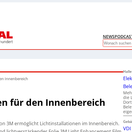
NEWS
PODCAS
Search
Hall
Ele
 den Innenbereich
Bel
Mehr
die 
nen für den Innenbereich
Dor
Bele
eig
Gebä
on 3M ermöglicht Lichtinstallationen im Innenbereich.
VDI 
d lichtverstärkender Folie 3M Light Enhancement Film