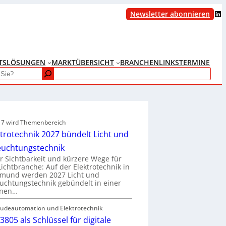
LinkedIn
Newsletter abonnieren
TS
LÖSUNGEN
MARKTÜBERSICHT
BRANCHENLINKS
TERMINE
e 7 wird Themenbereich
ktrotechnik 2027 bündelt Licht und
euchtungstechnik
 Sichtbarkeit und kürzere Wege für
Lichtbranche: Auf der Elektrotechnik in
tmund werden 2027 Licht und
uchtungstechnik gebündelt in einer
enen…
udeautomation und Elektrotechnik
3805 als Schlüssel für digitale