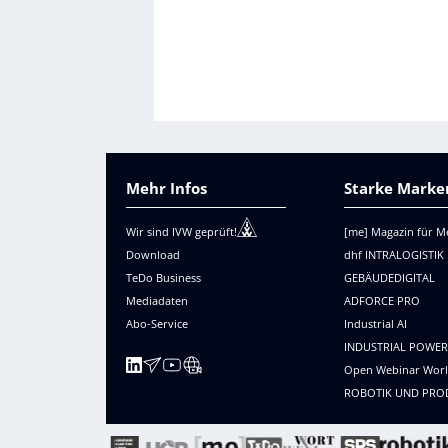
Mehr Infos
Starke Marken
Wir sind IVW geprüft!
[me] Magazin für M
Download
dhf INTRALOGISTIK
TeDo Business
GEBÄUDEDIGITAL
Mediadaten
ADFORCE PRO
Abo-Service
Industrial AI
INDUSTRIAL POWE
Open Webinar Wor
ROBOTIK UND PRO