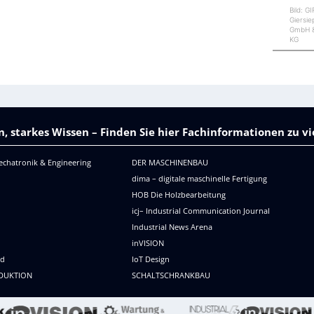
Bild: G
Giersi
GmbH &
KG
, starkes Wissen – Finden Sie hier Fachinformationen zu 
echatronik & Engineering
DER MASCHINENBAU
dima – digitale maschinelle Fertigung
HOB Die Holzbearbeitung
icj– Industrial Communication Journal
Industrial News Arena
R
inVISION
ld
IoT Design
DUKTION
SCHALTSCHRANKBAU