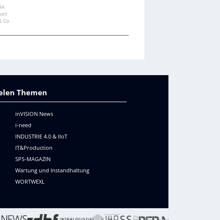
IRA
epen
 Co.
vielen Themen
inVISION News
i-need
INDUSTRIE 4.0 & IIoT
IT&Production
SPS-MAGAZIN
Wartung und Instandhaltung
WORTWEXL