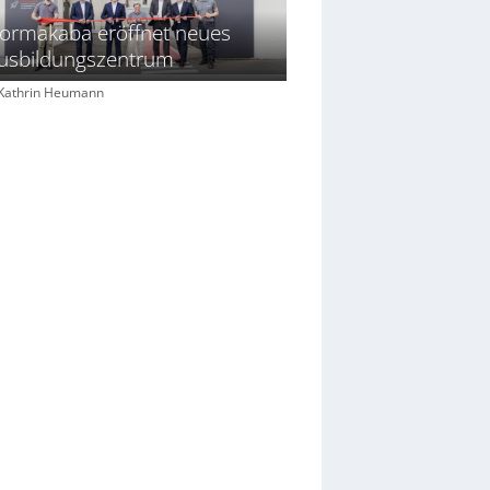
ormakaba eröffnet neues
usbildungszentrum
: Kathrin Heumann