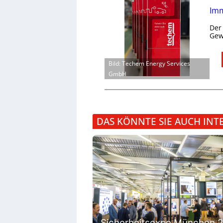
Imm
Der
Gew
Bild: Techem Energy Services
GmbH
DAS KÖNNTE SIE AUCH INT
Sicherheitsexpo München 