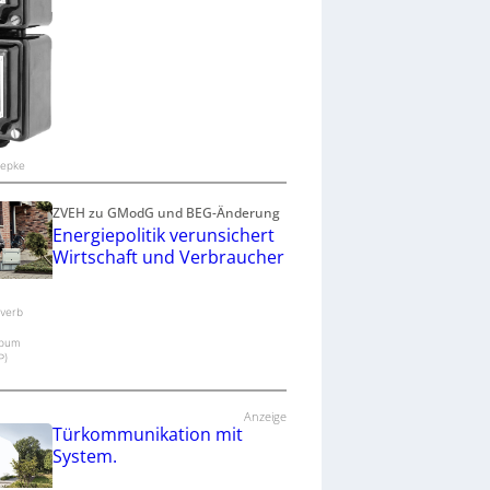
oepke
ZVEH zu GModG und BEG-Änderung
Energiepolitik verunsichert
Wirtschaft und Verbraucher
verb
pum
P)
Anzeige
Türkommunikation mit
System.