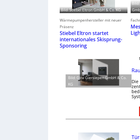
Bild
GmbH
Bild: Stiebel Eltron GmbH & Co. KG
Fachm
Wärmepumpenhersteller mit neuer
Mes
Präsenz
Lig
Stiebel Eltron startet
internationales Skisprung-
Sponsoring
Rau
Bild: Gira Giersiepen GmbH & Co.
Die
KG
zen
bed
Sys
Tür