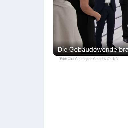
Die Gebäudewende brau
Bild: Gira Giersiepen GmbH & Co. KG