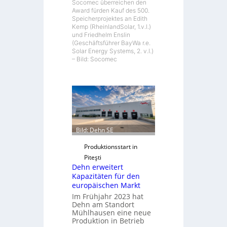
Socomec überreichen den
Award fürden Kauf des 500.
Speicherprojektes an Edith
Kemp (RheinlandSolar, 1.v.l.)
und Friedhelm Enslin
(Geschäftsführer BayWa r.e.
Solar Energy Systems, 2. v.l.)
– Bild: Socomec
Bild: Dehn SE
Produktionsstart in
Piteşti
Dehn erweitert
Kapazitäten für den
europäischen Markt
Im Frühjahr 2023 hat
Dehn am Standort
Mühlhausen eine neue
Produktion in Betrieb