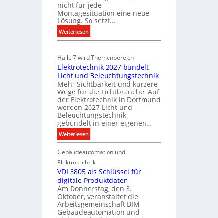
k
nicht für jede
m
t
Montagesituation eine neue
m
Lösung. So setzt…
r
u
:
o
Weiterlesen
n
E
m
i
i
k
o
Halle 7 wird Themenbereich
n
a
b
Elektrotechnik 2027 bündelt
C
t
i
Licht und Beleuchtungstechnik
l
i
l
Mehr Sichtbarkeit und kürzere
i
o
Wege für die Lichtbranche: Auf
i
p
n
der Elektrotechnik in Dortmund
t
f
m
werden 2027 Licht und
ä
Beleuchtungstechnik
ü
i
gebündelt in einer eigenen…
t
r
t
a
i
:
Weiterlesen
S
l
E
y
n
l
Gebäudeautomation und
l
s
d
e
e
t
Elektrotechnik
e
U
k
VDI 3805 als Schlüssel für
e
r
n
digitale Produktdaten
t
m
I
Am Donnerstag, den 8.
t
r
.
m
Oktober, veranstaltet die
e
o
Arbeitsgemeinschaft BIM
m
r
t
Gebäudeautomation und
o
g
e