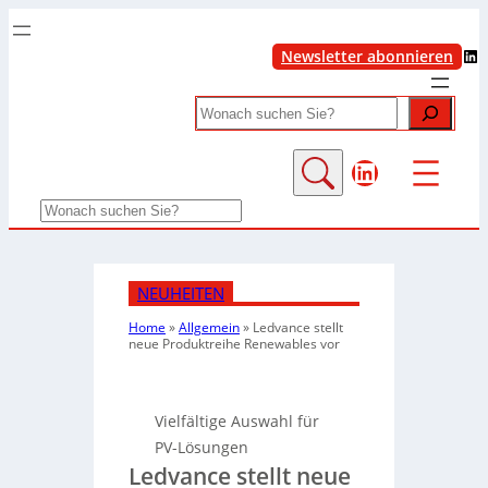
LinkedIn
Newsletter abonnieren
Search
LinkedIn
Search
NEUHEITEN
Home
»
Allgemein
»
Ledvance stellt
neue Produktreihe Renewables vor
Vielfältige Auswahl für
PV-Lösungen
Ledvance stellt neue