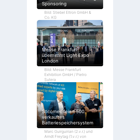
Sponsoring
Bild: Stiebel Eltron GmbH &
Co. KG
Messe Frankfurt
übernimmt Light Expo
London
Bild: Messe Frankfurt
Exhibition GmbH / Pietro
Sutera
Socomec feiert 500.
verkauftes
Batteriespeichersystem
Marc Guirguirian (2.v.r.) und
Arndt Freytag (1.v.r.) von