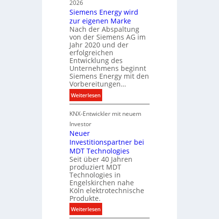
2026
d
ü
Siemens Energy wird
B
r
zur eigenen Marke
e
d
Nach der Abspaltung
l
i
von der Siemens AG im
e
g
Jahr 2020 und der
u
i
erfolgreichen
c
Entwicklung des
t
Unternehmens beginnt
h
a
Siemens Energy mit den
t
l
Vorbereitungen…
u
e
:
Weiterlesen
n
P
S
g
r
KNX-Entwickler mit neuem
i
s
o
e
t
Investor
d
m
Neuer
e
u
Investitionspartner bei
e
c
k
MDT Technologies
n
h
t
Seit über 40 Jahren
s
n
d
produziert MDT
E
i
a
Technologies in
n
k
t
Engelskirchen nahe
e
Köln elektrotechnische
e
r
Produkte.
n
g
:
Weiterlesen
y
N