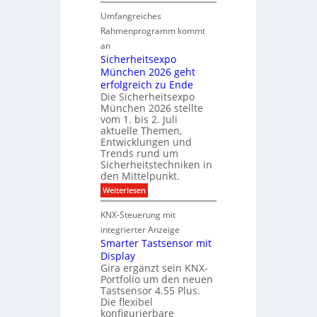
D
b
a
Umfangreiches
o
e
n
r
Rahmenprogramm kommt
i
d
m
M
an
f
a
Sicherheitsexpo
D
r
k
München 2026 geht
T
ü
a
erfolgreich zu Ende
T
h
Die Sicherheitsexpo
b
e
e
München 2026 stellte
a
c
s
vom 1. bis 2. Juli
e
h
t
aktuelle Themen,
r
n
e
Entwicklungen und
ö
Trends rund um
o
r
Sicherheitstechniken in
f
l
k
den Mittelpunkt.
f
o
e
:
Weiterlesen
n
g
n
S
e
i
n
i
KNX-Steuerung mit
t
c
e
u
h
integrierter Anzeige
n
s
n
e
Smarter Tastsensor mit
e
g
r
Display
u
h
m
Gira ergänzt sein KNX-
e
e
i
Portfolio um den neuen
i
s
t
t
Tastsensor 4.55 Plus.
A
s
Die flexibel
A
e
u
konfigurierbare
n